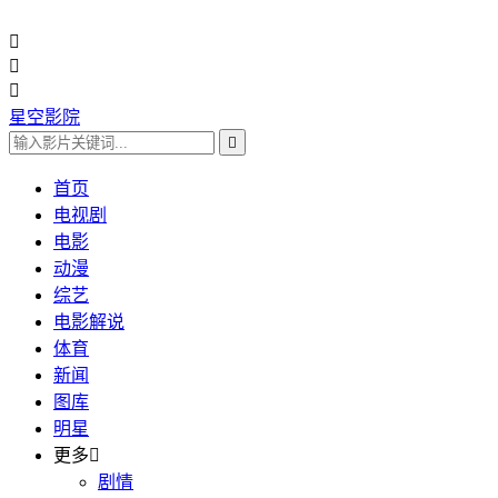



星空影院

首页
电视剧
电影
动漫
综艺
电影解说
体育
新闻
图库
明星
更多

剧情