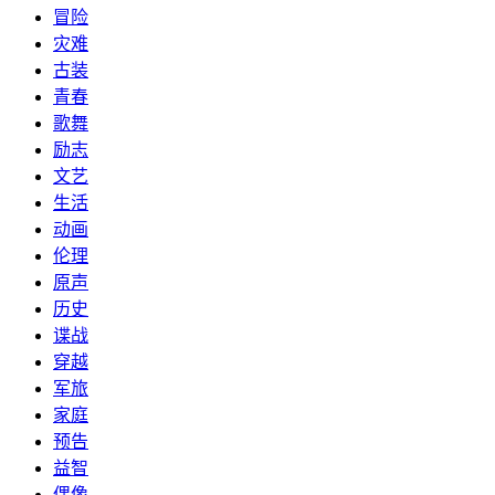
冒险
灾难
古装
青春
歌舞
励志
文艺
生活
动画
伦理
原声
历史
谍战
穿越
军旅
家庭
预告
益智
偶像