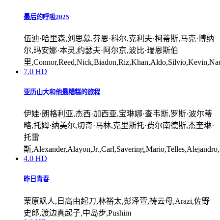
最后的呼吸2025
伍迪·哈里森,刘思慕,芬恩·科尔,克利夫·柯蒂斯,马克·博纳
尔,玛安娜·本灵,约瑟夫·阿尔京,波比·瑞恩斯伯
里,Connor,Reed,Nick,Biadon,Riz,Khan,Aldo,Silvio,Kevin,Naudi
7.0
HD
亚历山大和他最糟糕的旅程
伊娃·朗格利亚,杰西·加西亚,宝琳娜·查韦斯,罗斯·波尔蒂
略,托姆·纳美尔,切奇·马林,克里斯托·费尔南德斯,杰奎琳·
托雷
斯,Alexander,Alayon,Jr.,Carl,Savering,Mario,Telles,Alejandro
4.0
HD
昨日青春
栗原飒人,日高由起刀,林裕太,彭泽萱,祷云母,Arazi,佐野
史郎,渡边真起子,中岛步,Pushim