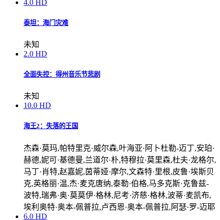
4.0
HD
泰坦：海门灾难
未知
2.0
HD
全面失控：得州音乐节悲剧
未知
10.0
HD
海王2：失落的王国
杰森·莫玛,帕特里克·威尔森,叶海亚·阿卜杜勒-迈丁,安珀·
赫德,妮可·基德曼,兰道尔·朴,特穆拉·莫里森,杜夫·龙格尔,
马丁·肖特,赵嘉妮,茵蒂娅·摩尔,文森特·里根,皮鲁·埃斯贝
克,英格丽·温,杰·麦克唐纳,泰勒·伯格,马多克斯·克鲁兹-
波特,瑞弗·奥·莫莫伊·格林,尼考·济慈·格林,波蒂·麦凯布,
埃利奥特·奥本-佩普拉,卢西恩·奥本-佩普拉,阿瑟·罗-迈耶
6.0
HD