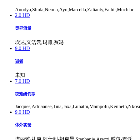
Anodya,Shula,Neona,Ayu,Marcella,Zalianty,Fathir,Muchtar
2.0
HD
灵异流量
坎达,文洁云,玛雅,赛冯
9.0
HD
逝者
未知
7.0
HD
灾难级假期
Jacques,Adriaanse,Tina,Jaxa,Lunathi,Mampofu,Kenneth,Nkosi
9.0
HD
体外实验
塔丽雅·扎克,阿什利·祖克曼,Stephanie,Arezzi,威尔·霍沃