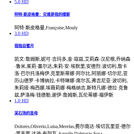
5.0
HD
阿特·斯皮格曼：灾难是我的缪斯
阿特·斯皮格曼,Françoise,Mouly
3.0
HD
我独自蜜月
凯文·詹姆斯,妮可·吉玛多,金·寇兹,艾莉森·汉尼根,乔纳森
·鲁米,茱莉·塞尔达,朱莉·安·埃默里,安德烈·波切利,詹卡
洛·巴尔托洛梅伊,克里斯蒂娜·阿尔比,阿丽娜·切尔尼,亚
历山德罗·卡博纳拉,卡特琳娜·席尔瓦,弗吉尼亚·波切利,
朱莉娅·梅西娜,埃薇莉娜·梅格纳吉,斯特凡娜·德拉·克鲁
兹,萨洛梅·钱德勒,谢伊·詹姆斯,瓦伦蒂娜·福伊斯
1.0
HD
采石场的圣母
Dolores,Oliverio,Luisa,Merelas,费尔南达·埃切瓦里亚·德尔
·里韦罗,达迪·布列瓦,Agustín,Dalmasio,Sosa