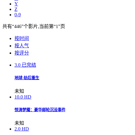
Y
Z
0-9
共有
“446”
个影片,当前第
“1”
页
按时间
按人气
按评分
3.0
已完结
地球·劫后重生
未知
10.0
HD
惊涛梦魇：豪华邮轮沉没事件
未知
2.0
HD