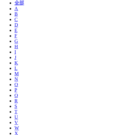
全部
A
B
C
D
E
F
G
H
I
J
K
L
M
N
O
P
Q
R
S
T
U
V
W
X