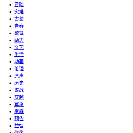
冒险
灾难
古装
青春
歌舞
励志
文艺
生活
动画
伦理
原声
历史
谍战
穿越
军旅
家庭
预告
益智
偶像