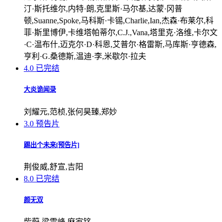
汀·斯托维尔,内特·朗,克里斯·马尔基,达蒙·冈普
顿,Suanne,Spoke,马科斯·卡锡,Charlie,Ian,杰森·布莱尔,科
菲·斯里博伊,卡维塔帕蒂尔,C.J.,Vana,塔里克·洛维,卡尔文
·C·温布什,迈克尔·D·科恩,艾普尔·格雷斯,马库斯·亨德森,
亨利·G.桑德斯,温迪·李,米歇尔·拉夫
4.0
已完结
大炎诡闻录
刘耀元,范桢,张何昊臻,郑妙
3.0
预告片
踢出个未来[预告片]
荆俊威,舒宣,吉阳
8.0
已完结
颜无双
柴蔚,梁雪峰,麻家铭