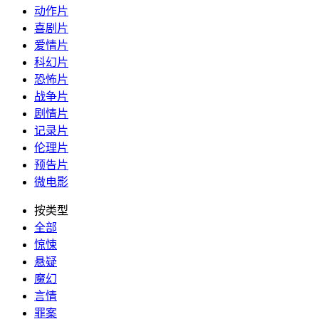
动作片
喜剧片
爱情片
科幻片
恐怖片
战争片
剧情片
记录片
伦理片
预告片
微电影
按类型
全部
惊悚
悬疑
魔幻
言情
罪案