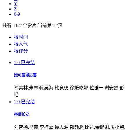
Y
Z
0-9
共有
“164”
个影片,当前第
“1”
页
按时间
按人气
按评分
1.0
已完结
她可爱得厉害
孙美林,朱林雨,吴海,韩竞德,徐媛屹娜,位谦一,谢安然,彭
瑶
1.0
已完结
帝师长安
刘智扬,马赫,李梓嘉,谭思源,郭静,阿比达,余璐娜,周小鹏,