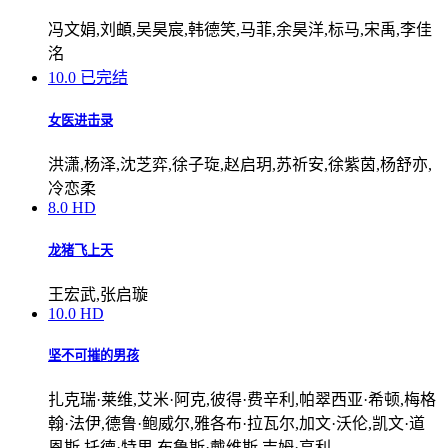
冯文娟,刘頔,吴昊宸,韩德笑,马菲,余昊洋,标马,宋禹,李佳
洺
10.0
已完结
女医进击录
洪潇,杨泽,沈芝弈,徐子琁,赵启玥,苏祈安,徐紫茵,杨舒亦,
冷恋柔
8.0
HD
龙猪飞上天
王宏武,张启璇
10.0
HD
坚不可摧的男孩
扎克瑞·莱维,艾米·阿克,彼得·费辛利,帕翠西亚·希顿,梅格
翰·法伊,德鲁·鲍威尔,雅各布·拉瓦尔,加文·沃伦,凯文·道
恩斯,托德·特里,布鲁斯·戴维斯,吉姆·亨利