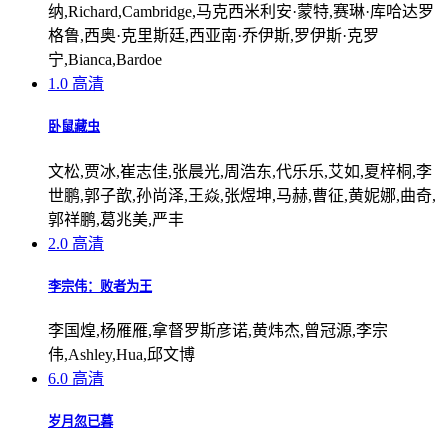
纳,Richard,Cambridge,马克西米利安·蒙特,赛琳·库哈达罗
格鲁,西奥·克里斯廷,西亚南·乔伊斯,罗伊斯·克罗
宁,Bianca,Bardoe
1.0
高清
卧鼠藏虫
文松,贾冰,崔志佳,张晨光,周浩东,代乐乐,艾如,夏梓桐,李
世鹏,郭子歆,孙尚泽,王焱,张煜坤,马赫,曹征,黄妮娜,曲奇,
郭祥鹏,葛兆美,严丰
2.0
高清
李宗伟：败者为王
李国煌,杨雁雁,拿督罗斯彦诺,黄炜杰,曾冠源,李宗
伟,Ashley,Hua,邱文博
6.0
高清
岁月忽已暮