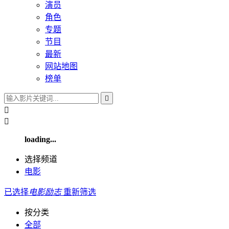
演员
角色
专题
节目
最新
网站地图
榜单



loading...
选择频道
电影
已选择
电影
励志
重新筛选
按分类
全部