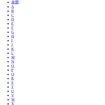
全部
A
B
C
D
E
F
G
H
I
J
K
L
M
N
O
P
Q
R
S
T
U
V
W
X