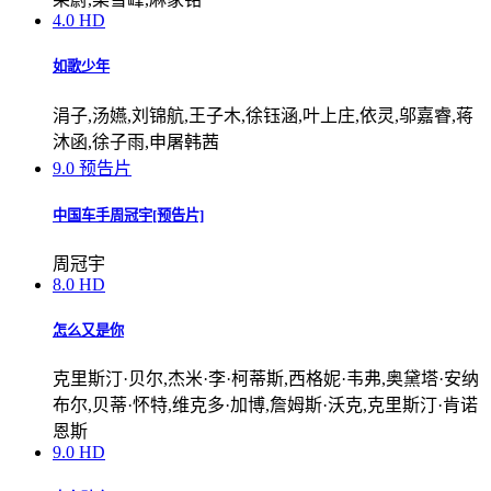
4.0
HD
如歌少年
涓子,汤嬿,刘锦航,王子木,徐钰涵,叶上庄,依灵,邬嘉睿,蒋
沐函,徐子雨,申屠韩茜
9.0
预告片
中国车手周冠宇[预告片]
周冠宇
8.0
HD
怎么又是你
克里斯汀·贝尔,杰米·李·柯蒂斯,西格妮·韦弗,奥黛塔·安纳
布尔,贝蒂·怀特,维克多·加博,詹姆斯·沃克,克里斯汀·肯诺
恩斯
9.0
HD