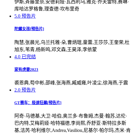
伊斯,斉藤里奈,安德莉娅·瓦西利乌,雅克·乔夫雷特,赛琳·
库哈达罗格鲁,理查德·坎布里奇
5.0
预告片
陀螺女孩[预告片]
陶慧,张晨光,乌兰托雅·朵,曹炳琨,童蕾,王莎莎,王奎荣,杜
旭东,苇青,杨新鸣,邓文森,王昊泽,李依蒙
4.0
已完结
家有虎妻2023
裘恩典,芶中彬,邵峰,张海燕,臧威雍,叶凌尘,徐海燕,于震
2.0
预告片
GT赛车：极速狂飙[预告片]
阿奇·马德基,大卫·哈伯,奥兰多·布鲁姆,杰曼·翰苏,达伦·
巴内特,艾梅莉娅·哈特福德,李尚熙,乔舒亚·斯特拉多斯
基,洁芮·哈利维尔,Andrea,Vasiliou,尼基尔·帕尔玛,杰米·肯