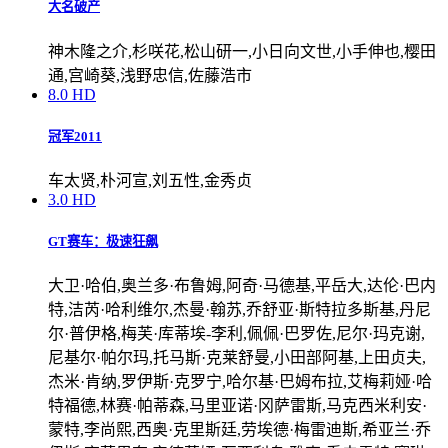
大名破产
神木隆之介,杉咲花,松山研一,小日向文世,小手伸也,樱田
通,宫崎葵,浅野忠信,佐藤浩市
8.0
HD
冠军2011
车太贤,朴河宣,刘五性,金秀贞
3.0
HD
GT赛车：极速狂飙
大卫·哈伯,奥兰多·布鲁姆,阿奇·马德基,平岳大,达伦·巴内
特,洁芮·哈利维尔,杰曼·翰苏,乔舒亚·斯特拉多斯基,丹尼
尔·普伊格,梅芙·库蒂埃-李利,佩佩·巴罗佐,尼尔·玛克谢,
尼基尔·帕尔玛,托马斯·克莱舒曼,小田部阿基,上田贞夫,
杰米·肯纳,罗伊斯·克罗宁,哈尔基·巴姆布拉,艾梅莉娅·哈
特福德,林赛·帕蒂森,马里亚诺·冈萨雷斯,马克西米利安·
蒙特,李尚熙,西奥·克里斯廷,劳埃德·梅雷迪斯,希亚兰·乔