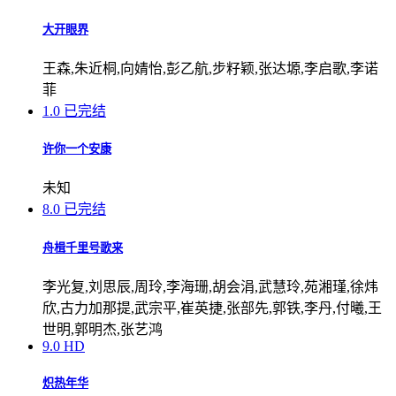
大开眼界
王森,朱近桐,向婧怡,彭乙航,步籽颖,张达塬,李启歌,李诺
菲
1.0
已完结
许你一个安康
未知
8.0
已完结
舟楫千里号歌来
李光复,刘思辰,周玲,李海珊,胡会涓,武慧玲,苑湘瑾,徐炜
欣,古力加那提,武宗平,崔英捷,张部先,郭铁,李丹,付曦,王
世明,郭明杰,张艺鸿
9.0
HD
炽热年华