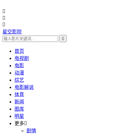



星空影院

首页
电视剧
电影
动漫
综艺
电影解说
体育
新闻
图库
明星
更多

剧情