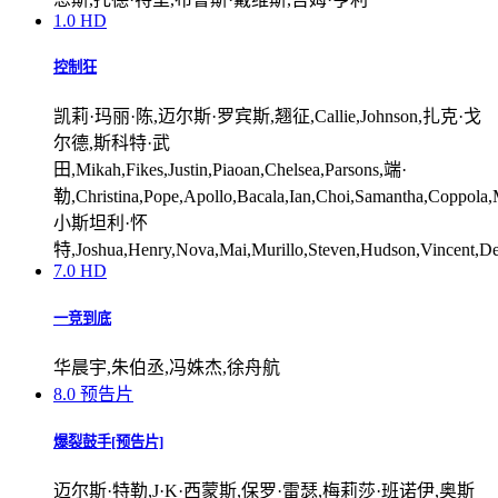
1.0
HD
控制狂
凯莉·玛丽·陈,迈尔斯·罗宾斯,翘征,Callie,Johnson,扎克·戈
尔德,斯科特·武
田,Mikah,Fikes,Justin,Piaoan,Chelsea,Parsons,端·
勒,Christina,Pope,Apollo,Bacala,Ian,Choi,Samantha,Coppola,M
小斯坦利·怀
特,Joshua,Henry,Nova,Mai,Murillo,Steven,Hudson,Vincent,D
7.0
HD
一竞到底
华晨宇,朱伯丞,冯姝杰,徐舟航
8.0
预告片
爆裂鼓手[预告片]
迈尔斯·特勒,J·K·西蒙斯,保罗·雷瑟,梅莉莎·班诺伊,奥斯