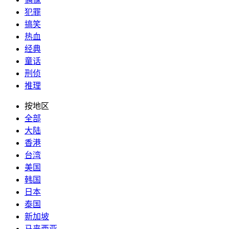
犯罪
搞笑
热血
经典
童话
刑侦
推理
按地区
全部
大陆
香港
台湾
美国
韩国
日本
泰国
新加坡
马来西亚