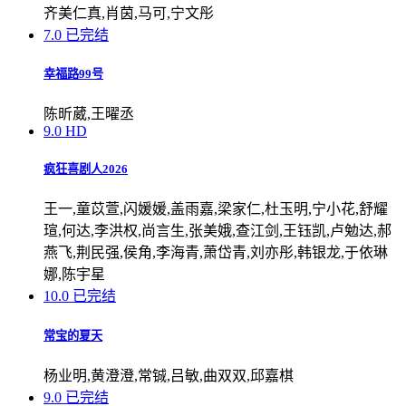
齐美仁真,肖茵,马可,宁文彤
7.0
已完结
幸福路99号
陈昕葳,王曜丞
9.0
HD
疯狂喜剧人2026
王一,童苡萱,闪媛媛,盖雨嘉,梁家仁,杜玉明,宁小花,舒耀
瑄,何达,李洪权,尚言生,张美娥,查江剑,王钰凯,卢勉达,郝
燕飞,荆民强,侯角,李海青,萧岱青,刘亦彤,韩银龙,于依琳
娜,陈宇星
10.0
已完结
常宝的夏天
杨业明,黄澄澄,常铖,吕敏,曲双双,邱嘉棋
9.0
已完结