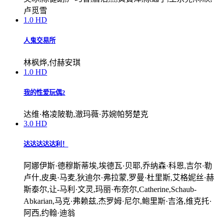
卢觅雪
1.0
HD
人鬼交易所
林枫烨,付赫安琪
1.0
HD
我的性爱玩偶2
达维·格凌陂勒,澈玛薇·苏婉帕努楚克
3.0
HD
达达达达达利！
阿娜伊斯·德穆斯蒂埃,埃德瓦·贝耶,乔纳森·科恩,吉尔·勒
卢什,皮奥·马麦,狄迪尔·弗拉蒙,罗曼·杜里斯,艾格妮丝·赫
斯泰尔,让-马利·文灵,玛丽·布奈尔,Catherine,Schaub-
Abkarian,马克·弗赖兹,杰罗姆·尼尔,鲍里斯·吉洛,维克托·
阿西,约翰·迪翁