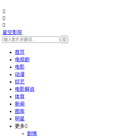



星空影院

首页
电视剧
电影
动漫
综艺
电影解说
体育
新闻
图库
明星
更多

剧情