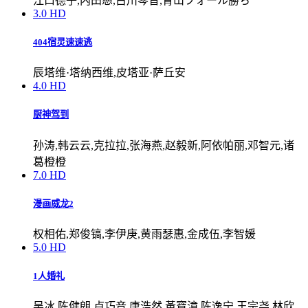
江口德子,内田慈,古川琴音,青山フォール勝ち
3.0
HD
404宿灵速速逃
辰塔维·塔纳西维,皮塔亚·萨丘安
4.0
HD
厨神驾到
孙涛,韩云云,克拉拉,张海燕,赵毅新,阿依帕丽,邓智元,诸
葛橙橙
7.0
HD
漫画威龙2
权相佑,郑俊镐,李伊庚,黄雨瑟惠,金成伍,李智媛
5.0
HD
1人婚礼
吴冰,陈健朗,卢巧音,唐浩然,黃寶漳,陈逸宁,王宗尧,林欣,