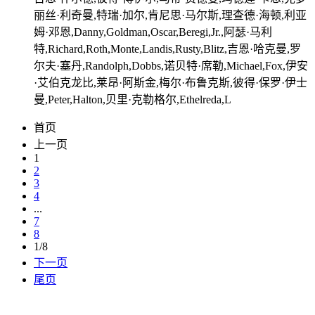
丽丝·利奇曼,特瑞·加尔,肯尼思·马尔斯,理查德·海顿,利亚
姆·邓恩,Danny,Goldman,Oscar,Beregi,Jr.,阿瑟·马利
特,Richard,Roth,Monte,Landis,Rusty,Blitz,吉恩·哈克曼,罗
尔夫·塞丹,Randolph,Dobbs,诺贝特·席勒,Michael,Fox,伊安
·艾伯克龙比,莱昂·阿斯金,梅尔·布鲁克斯,彼得·保罗·伊士
曼,Peter,Halton,贝里·克勒格尔,Ethelreda,L
首页
上一页
1
2
3
4
...
7
8
1/8
下一页
尾页