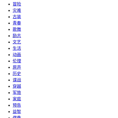
冒险
灾难
古装
青春
歌舞
励志
文艺
生活
动画
伦理
原声
历史
谍战
穿越
军旅
家庭
预告
益智
偶像