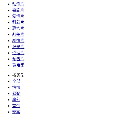
动作片
喜剧片
爱情片
科幻片
恐怖片
战争片
剧情片
记录片
伦理片
预告片
微电影
按类型
全部
惊悚
悬疑
魔幻
言情
罪案