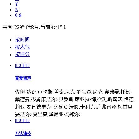
Y
Z
0-9
共有
“229”
个影片,当前第
“1”
页
按时间
按人气
按评分
8.0
HD
真爱留声
佐伊·达奇,卢卡斯·盖奇,尼克·罗宾森,尼克·奥弗曼,托比·
桑德曼,岑勇康,吉尔·贝罗斯,席亚拉·博拉沃,斯宾塞·洛德,
莉亚·麦肯德里克,威廉·C·沃恩,卡利克斯·弗雷泽,梅甘旦
娑,吉尔·莫里森,泽尼亚·马歇尔
8.0
HD
方法演技