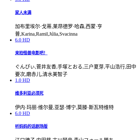
家人未满
加布里埃尔·戈蒂,莱昂德罗·哈森,西蒙·亨
普,Karina,Ramil,Júlia,Svacinna
6.0
HD
来拍怪兽电影吧！
ぐんぴぃ,菅井友香,手塚とおる,三户夏芽,平山浩行,田中
要次,磨赤儿,清水美智子
1.0
HD
维多利亚必须死
伊内·玛丽·维尔曼,亚瑟·博宁,莫滕·斯瓦特维特
6.0
HD
听妈妈的话剧场版