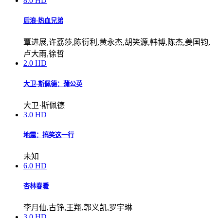
8.0
HD
后浪·热血兄弟
覃进展,许荔莎,陈衍利,黄永杰,胡笑源,韩博,陈杰,姜国钧,
卢大雨,徐哲
2.0
HD
大卫·斯佩德：蒲公英
大卫·斯佩德
3.0
HD
地震：搞笑这一行
未知
6.0
HD
杏林春暖
李月仙,古铮,王翔,郭义凯,罗宇琳
3.0
HD