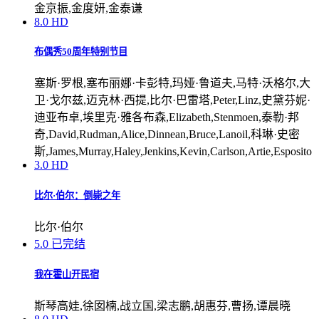
金京振,金度妍,金泰谦
8.0
HD
布偶秀50周年特别节目
塞斯·罗根,塞布丽娜·卡彭特,玛娅·鲁道夫,马特·沃格尔,大
卫·戈尔兹,迈克林·西提,比尔·巴雷塔,Peter,Linz,史黛芬妮·
迪亚布卓,埃里克·雅各布森,Elizabeth,Stenmoen,泰勒·邦
奇,David,Rudman,Alice,Dinnean,Bruce,Lanoil,科琳·史密
斯,James,Murray,Haley,Jenkins,Kevin,Carlson,Artie,Esposito
3.0
HD
比尔·伯尔：倒毙之年
比尔·伯尔
5.0
已完结
我在霍山开民宿
斯琴高娃,徐囡楠,战立国,梁志鹏,胡惠芬,曹扬,谭晨晓