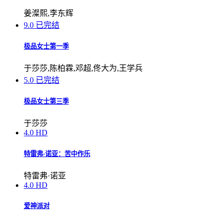
姜澯熙,李东辉
9.0
已完结
极品女士第一季
于莎莎,陈柏霖,邓超,佟大为,王学兵
5.0
已完结
极品女士第三季
于莎莎
4.0
HD
特雷弗·诺亚：苦中作乐
特雷弗·诺亚
4.0
HD
爱神派对