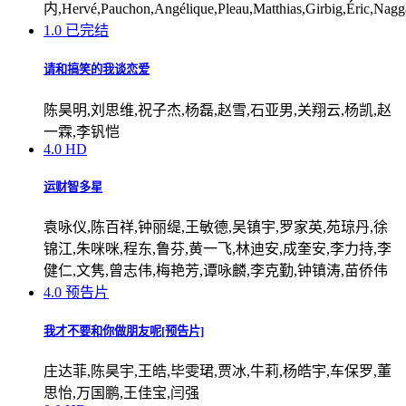
内,Hervé,Pauchon,Angélique,Pleau,Matthias,Girbig,Éric,Nagg
1.0
已完结
请和搞笑的我谈恋爱
陈昊明,刘思维,祝子杰,杨磊,赵雪,石亚男,关翔云,杨凯,赵
一霖,李钒恺
4.0
HD
运财智多星
袁咏仪,陈百祥,钟丽缇,王敏德,吴镇宇,罗家英,苑琼丹,徐
锦江,朱咪咪,程东,鲁芬,黄一飞,林迪安,成奎安,李力持,李
健仁,文隽,曾志伟,梅艳芳,谭咏麟,李克勤,钟镇涛,苗侨伟
4.0
预告片
我才不要和你做朋友呢[预告片]
庄达菲,陈昊宇,王皓,毕雯珺,贾冰,牛莉,杨皓宇,车保罗,董
思怡,万国鹏,王佳宝,闫强