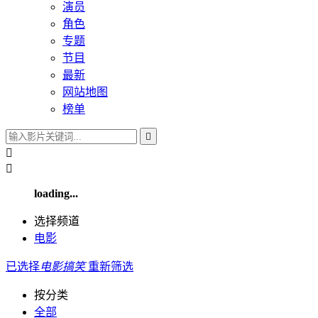
演员
角色
专题
节目
最新
网站地图
榜单



loading...
选择频道
电影
已选择
电影
搞笑
重新筛选
按分类
全部