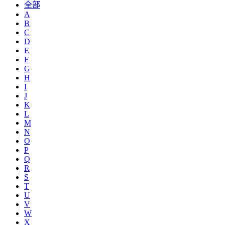
全部
A
B
C
D
E
F
G
H
I
J
K
L
M
N
O
P
Q
R
S
T
U
V
W
X