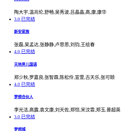
陶大宇,温兆伦,舒畅,吴秀波,吕晶晶,高,康,康华
3.0
已完结
新安家族
张磊,吴孟达,张静静,卢思思,刘钧,王绘春
4.0
已完结
天地男儿国语
郑少秋,罗嘉良,张智霖,陈松伶,宣萱,古天乐,张可颐
4.0
已完结
梦想合伙人
李光洁,高露,袁文康,刘天佐,郑恺,宋汶霏,郑玉,普超英
3.0
已完结
梦想城