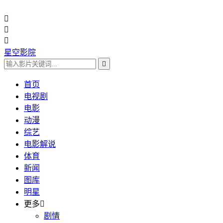



星空影院

首页
电视剧
电影
动漫
综艺
电影解说
体育
新闻
图库
明星
更多

剧情