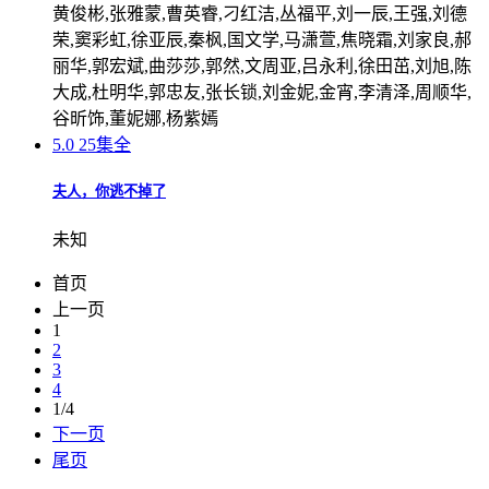
黄俊彬,张雅蒙,曹英睿,刁红洁,丛福平,刘一辰,王强,刘德
荣,窦彩虹,徐亚辰,秦枫,国文学,马潇萱,焦晓霜,刘家良,郝
丽华,郭宏斌,曲莎莎,郭然,文周亚,吕永利,徐田茁,刘旭,陈
大成,杜明华,郭忠友,张长锁,刘金妮,金宵,李清泽,周顺华,
谷昕饰,董妮娜,杨紫嫣
5.0
25集全
夫人，你逃不掉了
未知
首页
上一页
1
2
3
4
1/4
下一页
尾页