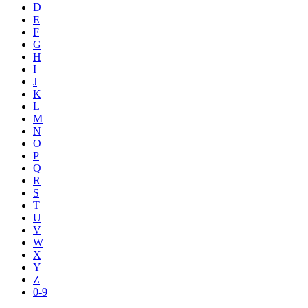
D
E
F
G
H
I
J
K
L
M
N
O
P
Q
R
S
T
U
V
W
X
Y
Z
0-9