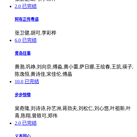
2.0
已完结
阿有正传粤语
张卫健,胡可,李彩桦
6.0
已完结
青岛往事
黄渤,巩峥,刘向京,傅淼,黄小蕾,萨日娜,王绘春,王凯,瑛子,
陈逸恒,黄诗佳,宋佳伦,傅晶
10.0
已完结
步步惊情
吴奇隆,刘诗诗,孙艺洲,蒋劲夫,刘松仁,刘心悠,叶祖新,叶
青,陈翔,曾轶可,郑伟
2.0
已完结
义本同心