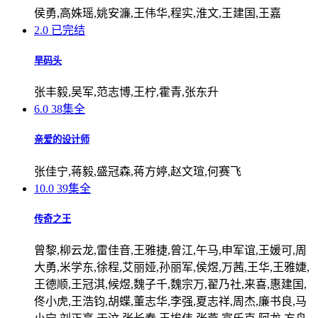
侯勇,高姝瑶,姚安濂,王伟华,程实,淮文,王建国,王嘉
2.0
已完结
旱码头
张丰毅,吴军,范志博,王柠,霍青,张东升
6.0
38集全
亲爱的设计师
张佳宁,蒋毅,盛冠森,蒋方婷,赵文瑄,何赛飞
10.0
39集全
传奇之王
曾黎,柳云龙,雷佳音,王雅捷,曾江,午马,申军谊,王媛可,周
大勇,米学东,徐程,艾丽娅,孙丽军,侯煜,万茜,王华,王雅婕,
王德顺,王冠淇,候煜,魏子千,魏宗万,翟乃社,来喜,惠建国,
佟小虎,王浩钧,胡蝶,董志华,李强,夏志祥,周杰,廉书良,马