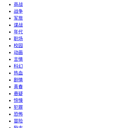
商战
战争
军旅
谍战
年代
职场
校园
动画
言情
科幻
热血
剧情
青春
悬疑
惊悚
犯罪
恐怖
冒险
励志