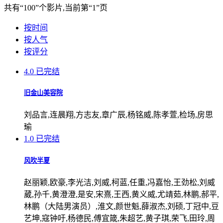
共有
“100”
个影片,当前第
“1”
页
按时间
按人气
按评分
4.0
已完结
旧金山美容院
刘品言,连晨翔,方志友,章广辰,杨铭威,陈孝萱,检场,房思
瑜
1.0
已完结
风吹半夏
赵丽颖,欧豪,李光洁,刘威,柯蓝,任重,冯嘉怡,王劲松,刘威
葳,孙千,黄澄澄,是安,宋熹,王西,黄义威,尤靖茹,林鹏,郝平,
林鹏（大陆男演员）,淮文,颜世魁,薛淑杰,刘硕,丁冠中,豆
艺坤,寇钟吁,杨德民,傅宜箴,朱超艺,黄子琪,荣飞,田玲,周