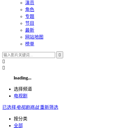
演员
角色
专题
节目
最新
网站地图
榜单



loading...
选择频道
电视剧
已选择
电视剧
商战
重新筛选
按分类
全部