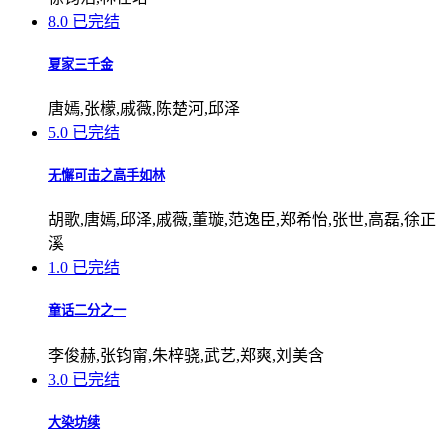
8.0
已完结
夏家三千金
唐嫣,张檬,戚薇,陈楚河,邱泽
5.0
已完结
无懈可击之高手如林
胡歌,唐嫣,邱泽,戚薇,董璇,范逸臣,郑希怡,张世,高磊,徐正
溪
1.0
已完结
童话二分之一
李俊赫,张钧甯,朱梓骁,武艺,郑爽,刘美含
3.0
已完结
大染坊续