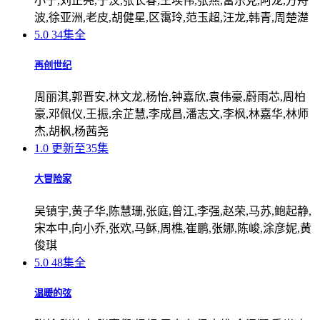
小宁,刘正亮,于汶,张长春,王埃伟,张燕,富乐克,阿龙,方舟
波,徐亚洲,老皮,胡健星,区霭玲,范玉超,汪龙,韩青,周楚濋
5.0
34集全
再创世纪
周丽淇,郭晋安,林文龙,杨怡,钟嘉欣,袁伟豪,蔚雨芯,周柏
豪,邓佩仪,王振,余芷慧,李成昌,潘志文,李枫,林嘉华,林师
杰,胡枫,杨茜尧
1.0
更新至35集
大冒险家
吴镇宇,黄子华,陈慧珊,张庭,曾江,李强,赵荣,马苏,鲍起静,
宋本中,向小乔,张欢,马稣,周樵,崔鹏,张娜,陈峻,涂彦妮,黄
俊琪
5.0
48集全
温暖的弦