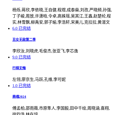
杨烁,蒋欣,李依晓,王自健,程煜,成泰燊,刘孜,严晓频,孙强,
丁子峻,周放,许潇晗,令卓,高姝瑶,吴其江,王鑫,赵楚纶,程
实,林雪飘,柳禹安,郭子瑜,李浩轩,宋美儿,克拉拉,黄渲文
6.0
已完结
丑女无敌第二季
李欣汝,刘晓虎,毛俊杰,张亚飞,李芯逸
9.0
已完结
行棋无悔
左翎,廖京生,马跃,孔维,李可妮
1.0
已完结
商魂2024
傅孟柏,邵雨薇,市原隼人,李国毅,田中千绘,周晓涵,喜翔,
徐钧浩,林在培