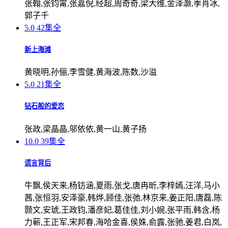
张翰,张钧甯,张嘉倪,经超,周奇奇,梁大维,金泽灏,季肖冰,
郭子千
5.0
42集全
新上海滩
黄晓明,孙俪,李雪健,黄海波,陈数,沙溢
5.0
21集全
钻石般的爱恋
张政,梁晶晶,邬依依,黄一山,黄子扬
10.0
39集全
谎言背后
牛飘,侯天来,杨钫涵,夏雨,张戈,唐冉昕,李梓嫣,汪洋,马小
茜,张恒羽,安泽豪,韩烨,顾佳,张弛,林京来,姜正阳,唐磊,陈
颢文,安琥,王政钧,潘彦妃,葛佳佳,刘小婉,张平雨,韩含,杨
力蕲,王正军,宋邦春,海哈金喜,侯姝,俞露,张驰,姜君,白岚,