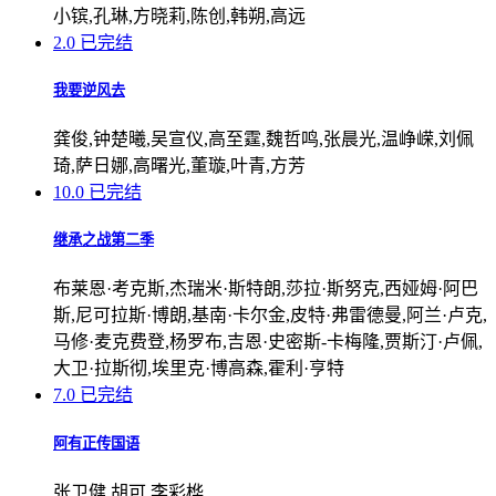
小镔,孔琳,方晓莉,陈创,韩朔,高远
2.0
已完结
我要逆风去
龚俊,钟楚曦,吴宣仪,高至霆,魏哲鸣,张晨光,温峥嵘,刘佩
琦,萨日娜,高曙光,董璇,叶青,方芳
10.0
已完结
继承之战第二季
布莱恩·考克斯,杰瑞米·斯特朗,莎拉·斯努克,西娅姆·阿巴
斯,尼可拉斯·博朗,基南·卡尔金,皮特·弗雷德曼,阿兰·卢克,
马修·麦克费登,杨罗布,吉恩·史密斯-卡梅隆,贾斯汀·卢佩,
大卫·拉斯彻,埃里克·博高森,霍利·亨特
7.0
已完结
阿有正传国语
张卫健,胡可,李彩桦