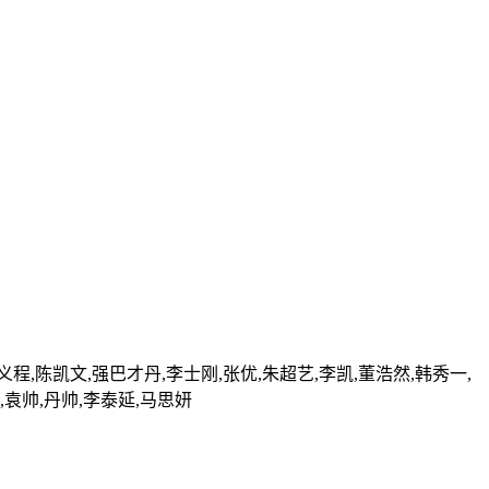
彭义程,陈凯文,强巴才丹,李士刚,张优,朱超艺,李凯,董浩然,韩秀一,
,袁帅,丹帅,李泰延,马思妍