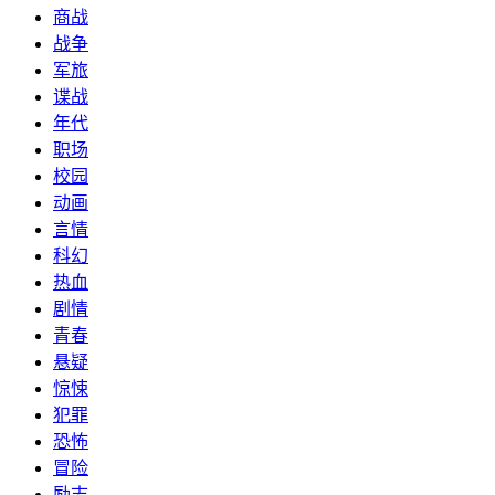
商战
战争
军旅
谍战
年代
职场
校园
动画
言情
科幻
热血
剧情
青春
悬疑
惊悚
犯罪
恐怖
冒险
励志