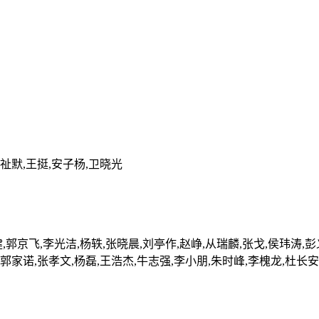
李祉默,王挺,安子杨,卫晓光
健,郭京飞,李光洁,杨轶,张晓晨,刘亭作,赵峥,从瑞麟,张戈,侯玮涛,
,郭家诺,张孝文,杨磊,王浩杰,牛志强,李小朋,朱时峰,李槐龙,杜长安