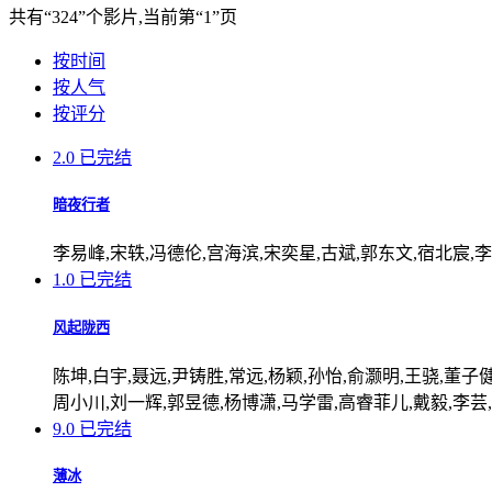
共有
“324”
个影片,当前第
“1”
页
按时间
按人气
按评分
2.0
已完结
暗夜行者
李易峰,宋轶,冯德伦,宫海滨,宋奕星,古斌,郭东文,宿北宸,
1.0
已完结
风起陇西
陈坤,白宇,聂远,尹铸胜,常远,杨颖,孙怡,俞灏明,王骁,董子
周小川,刘一辉,郭昱德,杨博潇,马学雷,高睿菲儿,戴毅,李芸
9.0
已完结
薄冰