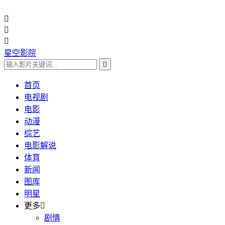



星空影院

首页
电视剧
电影
动漫
综艺
电影解说
体育
新闻
图库
明星
更多

剧情