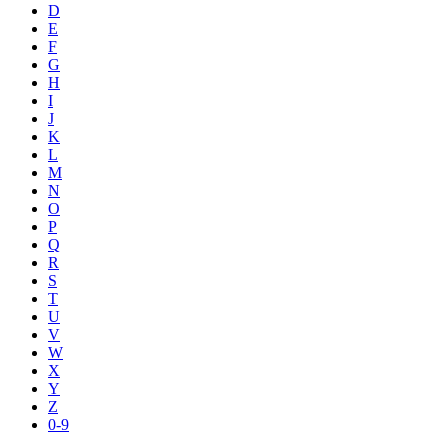
D
E
F
G
H
I
J
K
L
M
N
O
P
Q
R
S
T
U
V
W
X
Y
Z
0-9