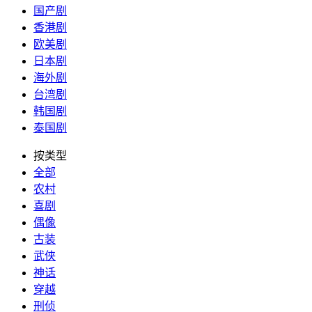
国产剧
香港剧
欧美剧
日本剧
海外剧
台湾剧
韩国剧
泰国剧
按类型
全部
农村
喜剧
偶像
古装
武侠
神话
穿越
刑侦