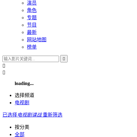
演员
角色
专题
节目
最新
网站地图
榜单



loading...
选择频道
电视剧
已选择
电视剧
谍战
重新筛选
按分类
全部