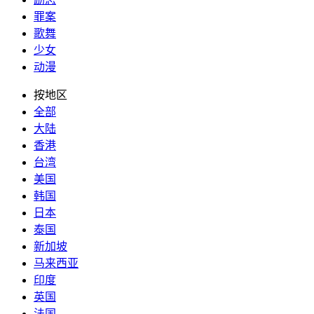
罪案
歌舞
少女
动漫
按地区
全部
大陆
香港
台湾
美国
韩国
日本
泰国
新加坡
马来西亚
印度
英国
法国