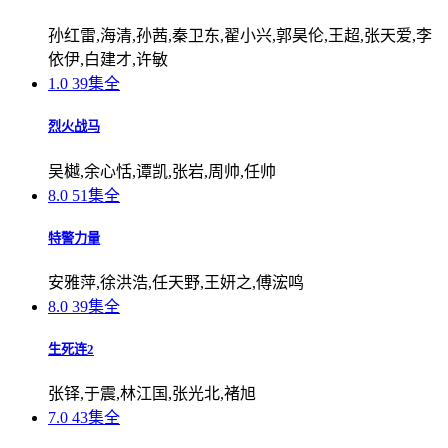
孙红雷,海清,孙茜,秦卫东,翟小兴,郭昊伦,王超,张天爱,李
依伊,白建才,许敏
1.0
39集全
烈火战马
吴樾,余心恬,谭凯,张岩,周帅,任帅
8.0
51集全
特警力量
安雅萍,徐洪浩,任天野,王妍之,傅浤鸣
8.0
39集全
生死连2
张铎,于震,林江国,张光北,褚旭
7.0
43集全