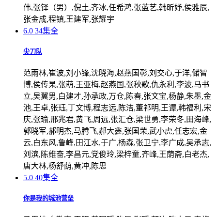
伟,张铎（男）,倪土,齐冰,任希鸿,张蓝艺,韩昕妤,侯雅辰,
张金成,程镇,王建军,张耀宇
6.0
34集全
尖刀队
范雨林,崔波,刘小锋,沈晓海,赵燕国彰,刘交心,于洋,储智
博,侯传杲,张萌,王亚梅,赵燕国,张秋歌,仇永利,李波,马书
立,吴翼男,白建才,孙承政,万仓,陈春,张文宝,杨静,朱墨,金
池,王卓,张珏,丁文博,程志远,陈洁,董祁明,王谭,韩福利,宋
庆,张瑜,邢兆君,黄飞,周远,张汇仓,梁世勇,李荣冬,田海峰,
郭晓军,郝明杰,马腾飞,郝大鑫,张国荣,武小虎,任志宏,金
云,白东风,鲁峰,田江水,于广,杨森,张卫宁,李广成,吴承志,
刘滨,陈维奋,李昌元,党俊玲,梁梓童,齐峰,王荫斋,白老杰,
唐大林,杨舒荫,黄冲,陈思
5.0
40集全
你是我的城池营垒