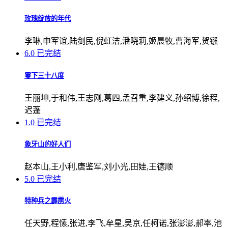
玫瑰绽放的年代
李琳,申军谊,陆剑民,倪虹洁,潘晓莉,姬晨牧,曹海军,贺镪
6.0
已完结
零下三十八度
王丽坤,于和伟,王志刚,葛四,孟召重,李建义,孙绍博,徐程,
迟蓬
1.0
已完结
象牙山的好人们
赵本山,王小利,唐鉴军,刘小光,田娃,王德顺
5.0
已完结
特种兵之霹雳火
任天野,程愫,张进,李飞,牟星,吴京,任柯诺,张澎澎,郝率,池