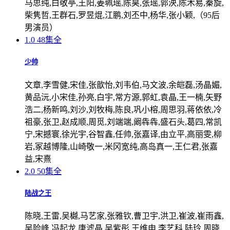
马思纯,白敬亭,王阳,姜珮瑶,陈昊,张瑶,郭泱,陈木易,秦旋,
柴隽哲,王群石,罗昱焜,江鹏,刘丕中,杨华,张小颖,（95后
男演员）
1.0
48集全
少帅
文章,李雪健,宋佳,张歆怡,刘韦伯,马文波,余皑磊,汤晶媚,
黄品沅,小宋佳,孙亮,白宇,常方源,郭虹,袁晶,王一楠,矢野
浩二,杨新鸣,刘沙,刘牧梅,陈良,巩小榕,周思羽,蒋依依,冷
祖豪,张卫,赵成顺,周觅,刘端端,阚犇犇,盛石头,葛四,常凯
宁,宋撼寰,徐光宇,谷智鑫,任帅,张嘉译,由立平,高丽雯,柳
岩,冢越博隆,山崎敬一,米冈宽纯,高岛真一,王仁君,张嘉
益,宋熹
2.0
50集全
陆战之王
陈晓,王雷,吴樾,马艺家,张雅钦,曹卫宇,洪卫,崔波,崔雨鑫,
吴险峰,冯起龙,唐滤晶,吴紫彤,王维申,李艺科,陆玲,周晓