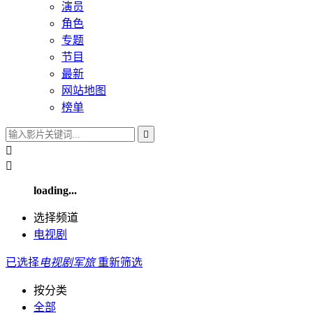
演员
角色
专题
节目
最新
网站地图
榜单



loading...
选择频道
电视剧
已选择
电视剧
军旅
重新筛选
按分类
全部