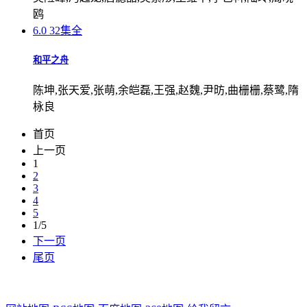
鸥
6.0
32集全
和平之舟
陈坤,张天爱,张萌,余皑磊,王强,赵魏,尹昉,曲栅栅,蔡鹭,隋
栐良
首页
上一页
1
2
3
4
5
1/5
下一页
尾页