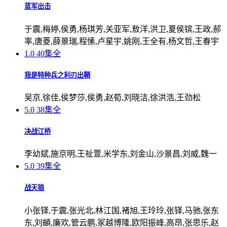
蓝军出击
于震,梅婷,侯勇,杨琪芳,关亚军,敖洋,洪卫,夏侯镔,王政,郝
率,唐菱,薛景瑞,程愫,卢星宇,姚刚,王全有,杨文哲,王春宇
1.0
40集全
我是特种兵之利刃出鞘
吴京,徐佳,侯梦莎,侯勇,赵荀,刘晓洁,徐洪浩,王劲松
5.0
38集全
决战江桥
李幼斌,施京明,王祉萱,米学东,刘金山,沙景昌,刘威,魏一
5.0
39集全
战天狼
小张铎,于震,张光北,林江国,褚旭,王玲玲,张铎,马驰,张东
东,刘頔,廉欢,管云鹏,冢越博隆,欧阳振峰,高昂,张思乐,赵