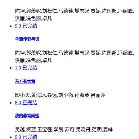
陈坤,郭羡妮,刘松仁,马德钟,樊志起,贾妮,陈国邦,冯绍峰,
洪雁,冼色丽,卓凡
9.0
已完结
争霸传奇粤语
陈坤,郭羡妮,刘松仁,马德钟,樊志起,贾妮,陈国邦,冯绍峰,
洪雁,冼色丽,卓凡
1.0
已完结
东方有大海
印小天,黄海冰,聂远,刘小微,孙海英,吕丽萍
8.0
已完结
我的非常闺蜜
吴越,柯蓝,王宝强,李晨,苏可,吴晓丹,范明,姜峰
9.0
已完结