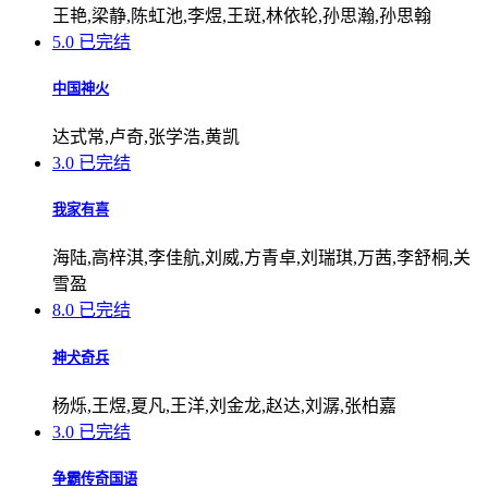
王艳,梁静,陈虹池,李煜,王斑,林依轮,孙思瀚,孙思翰
5.0
已完结
中国神火
达式常,卢奇,张学浩,黄凯
3.0
已完结
我家有喜
海陆,高梓淇,李佳航,刘威,方青卓,刘瑞琪,万茜,李舒桐,关
雪盈
8.0
已完结
神犬奇兵
杨烁,王煜,夏凡,王洋,刘金龙,赵达,刘潺,张柏嘉
3.0
已完结
争霸传奇国语