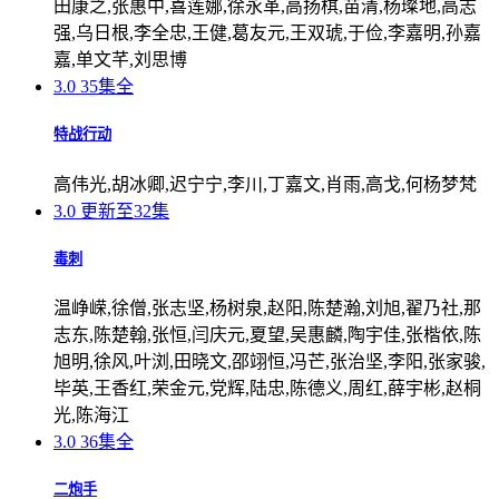
田康之,张惠中,喜莲娜,徐永革,高扬棋,苗清,杨璨地,高志
强,乌日根,李全忠,王健,葛友元,王双琥,于俭,李嘉明,孙嘉
嘉,单文芊,刘思博
3.0
35集全
特战行动
高伟光,胡冰卿,迟宁宁,李川,丁嘉文,肖雨,高戈,何杨梦梵
3.0
更新至32集
毒刺
温峥嵘,徐僧,张志坚,杨树泉,赵阳,陈楚瀚,刘旭,翟乃社,那
志东,陈楚翰,张恒,闫庆元,夏望,吴惠麟,陶宇佳,张楷依,陈
旭明,徐风,叶浏,田晓文,邵翊恒,冯芒,张治坚,李阳,张家骏,
毕英,王香红,荣金元,党辉,陆忠,陈德义,周红,薛宇彬,赵桐
光,陈海江
3.0
36集全
二炮手