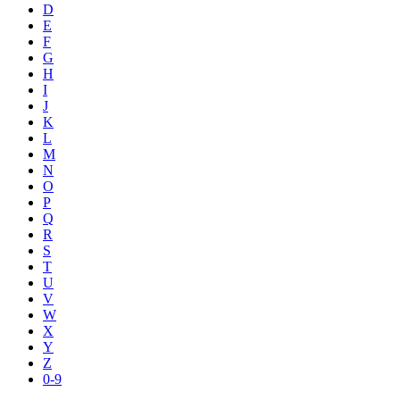
D
E
F
G
H
I
J
K
L
M
N
O
P
Q
R
S
T
U
V
W
X
Y
Z
0-9