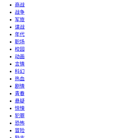
商战
战争
军旅
谍战
年代
职场
校园
动画
言情
科幻
热血
剧情
青春
悬疑
惊悚
犯罪
恐怖
冒险
励志