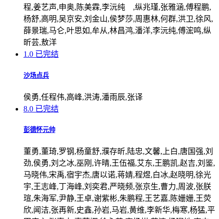
程,姜艺声,申奥,陈美霖,李沅纯 ,纵兆瑾,张雅涵,傅程鹏,
杨舒,高明,吴京安,刘金山,侯梦莎,周惠林,何群,洪卫,徐风,
薛景瑞,马仑,叶思如,牟从,林昌鸿,潘洋,李沅纯,傅浤鸣,纵
昕芸,敖洋
1.0
已完结
沙场点兵
侯勇,任程伟,高峰,洪涛,潘雨辰,张译
8.0
已完结
彭德怀元帅
董勇,董琦,罗钢,杨童舒,濮存昕,陆忠,文馨,上白,唐国强,刘
劲,侯勇,刘之冰,巫刚,许晴,王伍福,艾东,王鹏凯,赵吉,刘鉴,
马晓伟,宋禹,宿宇杰,唐以诺,蒋婧,程煜,白冰,赵晓明,徐光
宇,王志峰,丁海峰,刘奕君,严晓频,张京生,曹力,周波,张朕
瑄,朱海军,尹静,王卓,谢紫彬,朱鹏程,王艺嘉,陈姗姗,王荧
欣,闻洁,张再新,史鑫,孙岩,马岩,黄维,李新华,梅寒,杨猛,平