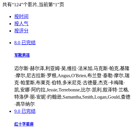
共有
“124”
个影片,当前第
“1”
页
按时间
按人气
按评分
8.0
已完结
军靴男孩
迈尔斯·赫尔泽,利亚姆·吴,维拉·法米加,马克斯·帕克,基隆
·摩尔,尼古拉斯·罗根,Angus,O'Brien,布兰登·泰勒·摩尔,瑞
克·帕里斯,布莱克·伯特,多米尼克·古德曼,杰克·卡梅隆·
凯,安娜·阿约拉,Jessie,Terrebonne,比尔·凯利,叙泽特·兰格,
特洛伊·丽-安妮·约翰逊,Samantha,Smith,Logan,Gould,查德
·高华纳尔
9.0
已完结
红十字星座