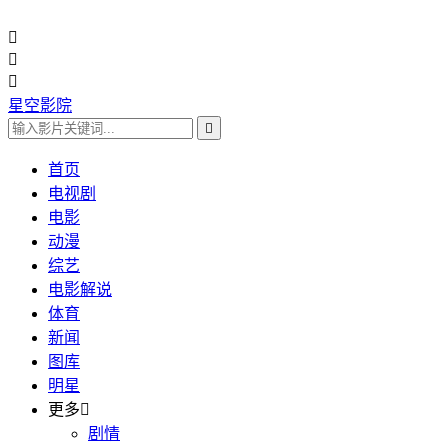



星空影院

首页
电视剧
电影
动漫
综艺
电影解说
体育
新闻
图库
明星
更多

剧情