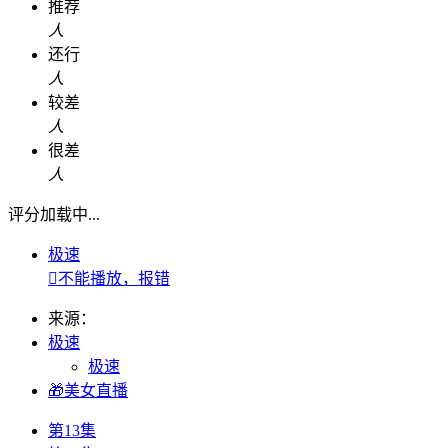
推荐
人
还行
人
较差
人
很差
人
评分加载中...
极速

不能播放，报错
来源：
极速
极速
🎁美女直播
第13集