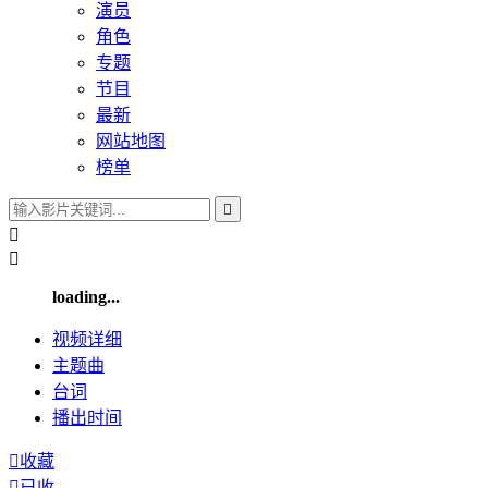
演员
角色
专题
节目
最新
网站地图
榜单



loading...
视频
详细
主题曲
台词
播出
时间

收藏

已收