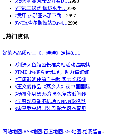
5
澳大利亚网球公开赛D…
2998
6
亚冠二级赛 狮城水手…
2998
7
意甲 热那亚vs那不勒…
2997
8
WTA查尔斯顿站Day4…
2996

热门资讯
好莱坞品质动画《丑娃娃》定档8…
1
2
刘涛人鱼姬色长裙亮相活动温柔魅
3
TME live够真新现场，助力谭维维
4
江疏影晒睡前自拍照 实力诠释翻
5
董文俊作品《荔乡人》获中国国际
6
杨幂化身黑天鹅 黑色复古低胸纱
7
吴尊现身香港机场 NeiNei紧抱爸
8
宋慧乔亮相时装周 驼色风衣配贝
网站地图
-
RSS地图
-
百度地图
-
360地图
-
给我留言
-