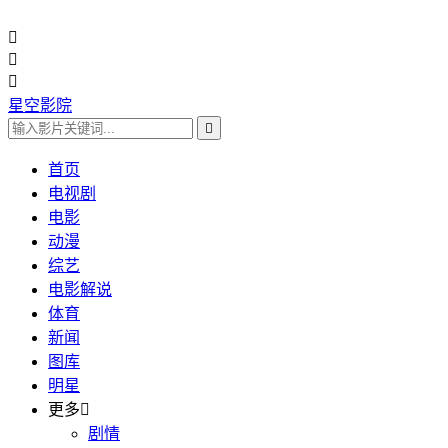



星空影院

首页
电视剧
电影
动漫
综艺
电影解说
体育
新闻
图库
明星
更多

剧情