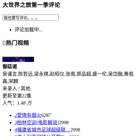
大世界之旅第一季评论
评论加载中...

热门视频
更新至第22集
1
御廷谣
吴谨言,陈哲远,梁永棋,赵昭仪,张南,郭品超,盛一伦,吴岱融,黄祖
鑫,宋麒
未录入 / 其他
更新至第22集
人气：
1.48 万
2
爱情有烟火
6287
3
柏林空运[电影解说]
2998
4
福建省城市足球超级联…
2998