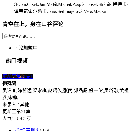
尔,Jan,Cizek,Jan,Malát,Michal,Pospísil,Josef,Stráník,伊特卡·
泽莱诺霍尔斯卡,Jana,Sedlmajerová,Vera,Macku
青空在上，身在山谷评论
评论加载中...

热门视频
更新至第21集
1
御廷谣
吴谨言,陈哲远,梁永棋,赵昭仪,张南,郭品超,盛一伦,吴岱融,黄祖
鑫,宋麒
未录入 / 其他
更新至第21集
人气：
1.44 万
2
爱情有烟火
6129