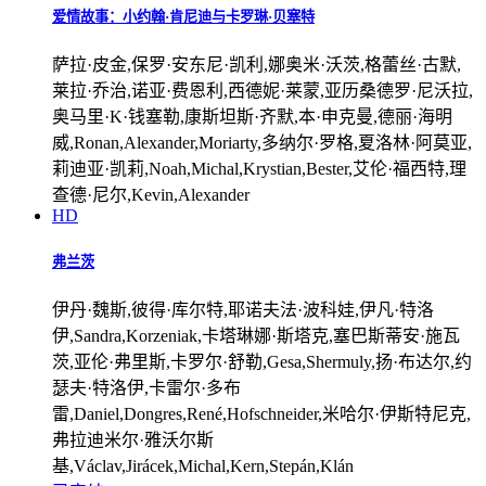
爱情故事：小约翰·肯尼迪与卡罗琳·贝塞特
萨拉·皮金,保罗·安东尼·凯利,娜奥米·沃茨,格蕾丝·古默,
莱拉·乔治,诺亚·费恩利,西德妮·莱蒙,亚历桑德罗·尼沃拉,
奥马里·K·钱塞勒,康斯坦斯·齐默,本·申克曼,德丽·海明
威,Ronan,Alexander,Moriarty,多纳尔·罗格,夏洛林·阿莫亚,
莉迪亚·凯莉,Noah,Michal,Krystian,Bester,艾伦·福西特,理
查德·尼尔,Kevin,Alexander
HD
弗兰茨
伊丹·魏斯,彼得·库尔特,耶诺夫法·波科娃,伊凡·特洛
伊,Sandra,Korzeniak,卡塔琳娜·斯塔克,塞巴斯蒂安·施瓦
茨,亚伦·弗里斯,卡罗尔·舒勒,Gesa,Shermuly,扬·布达尔,约
瑟夫·特洛伊,卡雷尔·多布
雷,Daniel,Dongres,René,Hofschneider,米哈尔·伊斯特尼克,
弗拉迪米尔·雅沃尔斯
基,Václav,Jirácek,Michal,Kern,Stepán,Klán