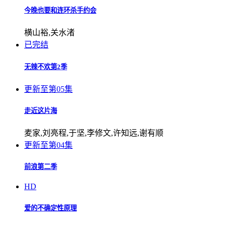
今晚也要和连环杀手约会
横山裕,关水渚
已完结
无辣不欢第2季
更新至第05集
走近这片海
麦家,刘亮程,于坚,李修文,许知远,谢有顺
更新至第04集
前浪第二季
HD
爱的不确定性原理