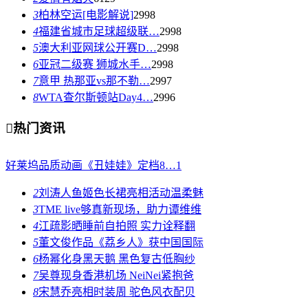
3
柏林空运[电影解说]
2998
4
福建省城市足球超级联…
2998
5
澳大利亚网球公开赛D…
2998
6
亚冠二级赛 狮城水手…
2998
7
意甲 热那亚vs那不勒…
2997
8
WTA查尔斯顿站Day4…
2996

热门资讯
好莱坞品质动画《丑娃娃》定档8…
1
2
刘涛人鱼姬色长裙亮相活动温柔魅
3
TME live够真新现场，助力谭维维
4
江疏影晒睡前自拍照 实力诠释翻
5
董文俊作品《荔乡人》获中国国际
6
杨幂化身黑天鹅 黑色复古低胸纱
7
吴尊现身香港机场 NeiNei紧抱爸
8
宋慧乔亮相时装周 驼色风衣配贝