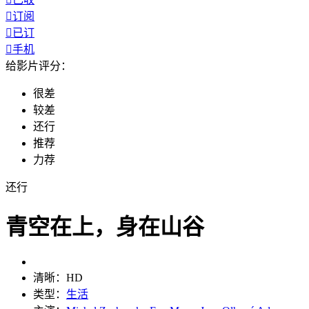

订阅

已订

手机
给影片评分：
很差
较差
还行
推荐
力荐
还行
青空在上，身在山谷
清晰：
HD
类型：
生活