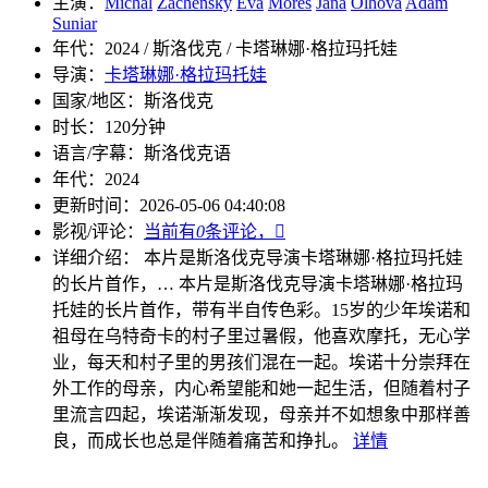
主演：
Michal
Zachensky
Eva
Mores
Jana
Olhová
Adam
Suniar
年代：
2024 / 斯洛伐克 / 卡塔琳娜·格拉玛托娃
导演：
卡塔琳娜·格拉玛托娃
国家/地区：
斯洛伐克
时长：
120分钟
语言/字幕：
斯洛伐克语
年代：
2024
更新时间：
2026-05-06 04:40:08
影视/评论：
当前有
0
条评论，

详细介绍：
本片是斯洛伐克导演卡塔琳娜·格拉玛托娃
的长片首作，…
本片是斯洛伐克导演卡塔琳娜·格拉玛
托娃的长片首作，带有半自传色彩。15岁的少年埃诺和
祖母在乌特奇卡的村子里过暑假，他喜欢摩托，无心学
业，每天和村子里的男孩们混在一起。埃诺十分崇拜在
外工作的母亲，内心希望能和她一起生活，但随着村子
里流言四起，埃诺渐渐发现，母亲并不如想象中那样善
良，而成长也总是伴随着痛苦和挣扎。
详情