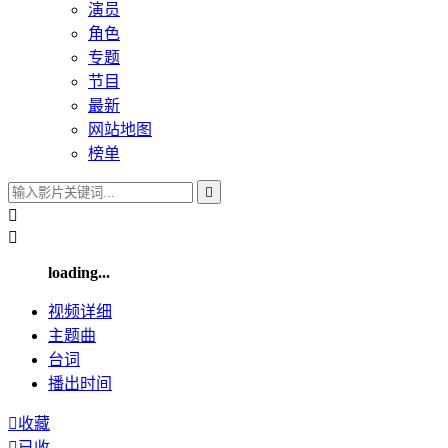
演员
角色
专题
节目
最新
网站地图
榜单



loading...
视频
详细
主题曲
台词
播出
时间

收藏

已收