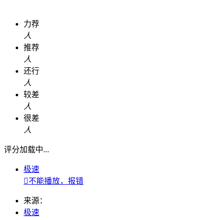
力荐
人
推荐
人
还行
人
较差
人
很差
人
评分加载中...
极速

不能播放，报错
来源：
极速