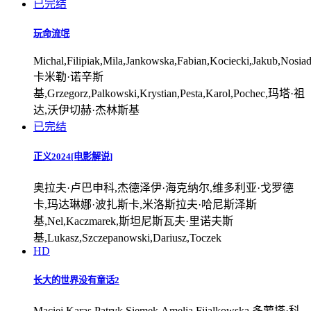
已完结
玩命流氓
Michal,Filipiak,Mila,Jankowska,Fabian,Kociecki,Jakub,Nosiad
卡米勒·诺辛斯
基,Grzegorz,Palkowski,Krystian,Pesta,Karol,Pochec,玛塔·祖
达,沃伊切赫·杰林斯基
已完结
正义2024[电影解说]
奥拉夫·卢巴申科,杰德泽伊·海克纳尔,维多利亚·戈罗德
卡,玛达琳娜·波扎斯卡,米洛斯拉夫·哈尼斯泽斯
基,Nel,Kaczmarek,斯坦尼斯瓦夫·里诺夫斯
基,Lukasz,Szczepanowski,Dariusz,Toczek
HD
长大的世界没有童话2
Maciej,Karas,Patryk,Siemek,Amelia,Fijalkowska,多萝塔·科