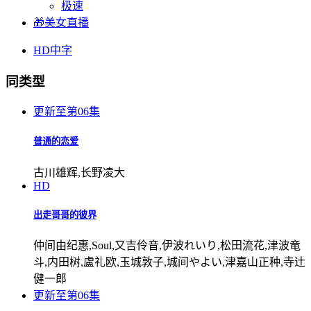
极速
🎁美女直播
HD中字
同类型
更新至第06集
普通的恋爱
古川雄辉,长野凌大
HD
出走哥哥的彼界
仲间由纪惠,Soul,又吉伶音,伊波れいり,松田流花,津波竜
斗,内田树,盧礼欧,玉城敦子,城间やよい,津嘉山正种,寺辻
健一郎
更新至第06集