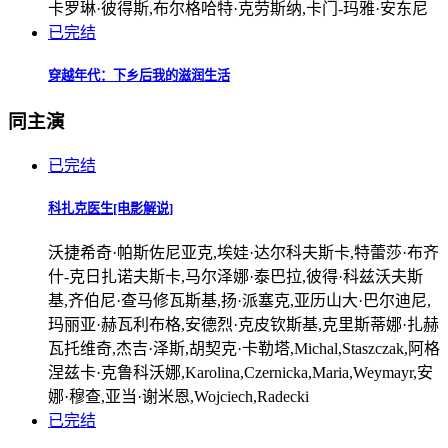
卡罗琳·彼得斯,布尔格哈特·克劳斯纳,卡门-玛雅·安东尼
已完结
穿越年代：下乡后我的滋润生活
同主演
已完结
科扎克医生[电影解说]
沃捷希奇·帕斯佐尼亚克,埃娃·达尔科夫斯卡,特蕾莎·布齐
什-克日扎诺夫斯卡,马尔泽娜·泰巴拉,彼得·科兹沃夫斯
基,齐伯尼·查马修瓦斯基,扬·派塞克,亚历山大·巴尔迪尼,
玛丽亚·赫瓦利布格,安德烈·克皮钦斯基,克里斯蒂娜·扎赫
瓦托维奇,杰吉·泽斯,胡契克·卡勒塔,Michal,Staszczak,阿格
涅兹卡·克鲁科沃娜,Karolina,Czernicka,Maria,Weymayr,安
娜·穆查,亚当·谢米恩,Wojciech,Radecki
已完结