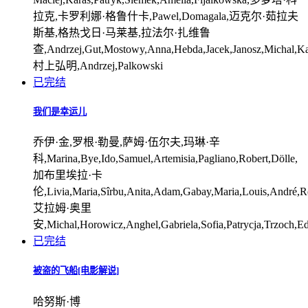
拉克,卡罗利娜·格鲁什卡,Pawel,Domagala,迈克尔·茹拉夫
斯基,格热戈日·马莱基,拉法尔·扎维鲁
查,Andrzej,Gut,Mostowy,Anna,Hebda,Jacek,Janosz,Michal,Ka
村上弘明,Andrzej,Palkowski
已完结
我们是幸运儿
乔伊·金,罗根·勒曼,萨姆·伍尔夫,玛琳·辛
科,Marina,Bye,Ido,Samuel,Artemisia,Pagliano,Robert,Dölle,
加布里埃拉·卡
伦,Livia,Maria,Sîrbu,Anita,Adam,Gabay,Maria,Louis,André,Re
艾拉姆·奥里
安,Michal,Horowicz,Anghel,Gabriela,Sofia,Patrycja,Trzoch,
已完结
被盗的飞船[电影解说]
哈努斯·博