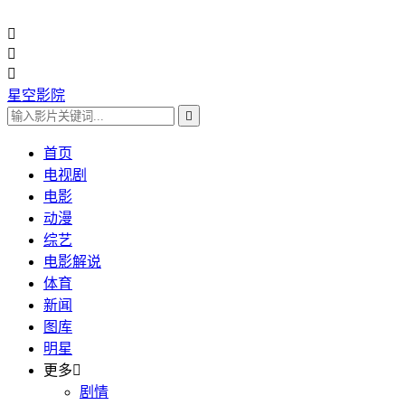



星空影院

首页
电视剧
电影
动漫
综艺
电影解说
体育
新闻
图库
明星
更多

剧情