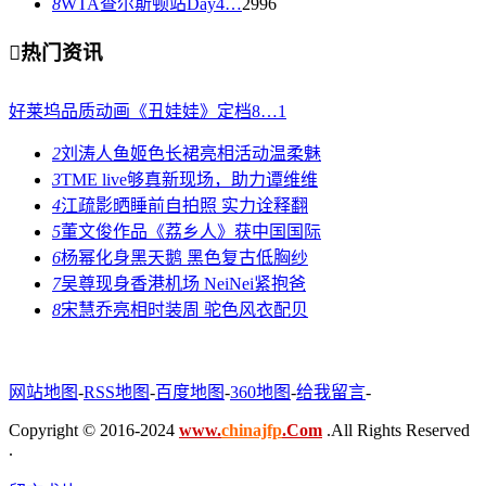
8
WTA查尔斯顿站Day4…
2996

热门资讯
好莱坞品质动画《丑娃娃》定档8…
1
2
刘涛人鱼姬色长裙亮相活动温柔魅
3
TME live够真新现场，助力谭维维
4
江疏影晒睡前自拍照 实力诠释翻
5
董文俊作品《荔乡人》获中国国际
6
杨幂化身黑天鹅 黑色复古低胸纱
7
吴尊现身香港机场 NeiNei紧抱爸
8
宋慧乔亮相时装周 驼色风衣配贝
网站地图
-
RSS地图
-
百度地图
-
360地图
-
给我留言
-
Copyright © 2016-2024
www.
chinajfp
.Com
.All Rights Reserved
.