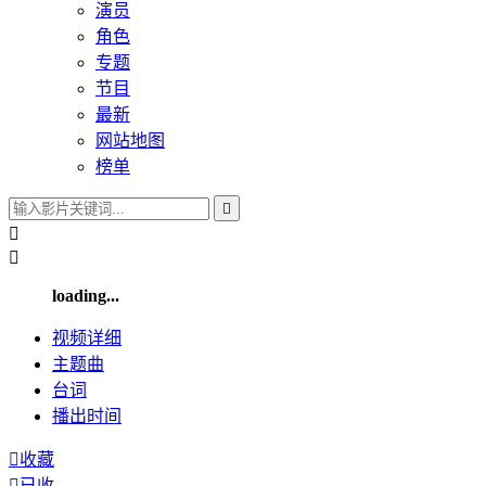
演员
角色
专题
节目
最新
网站地图
榜单



loading...
视频
详细
主题曲
台词
播出
时间

收藏

已收