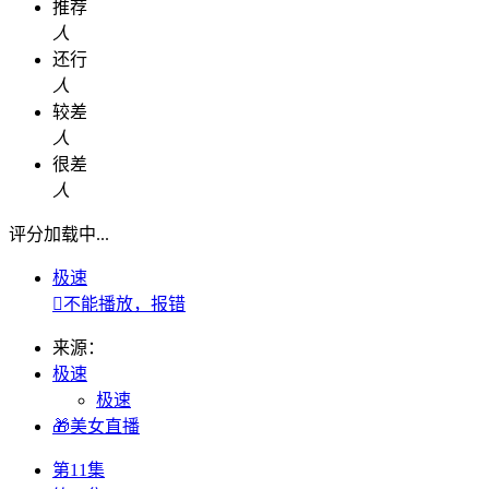
推荐
人
还行
人
较差
人
很差
人
评分加载中...
极速

不能播放，报错
来源：
极速
极速
🎁美女直播
第11集