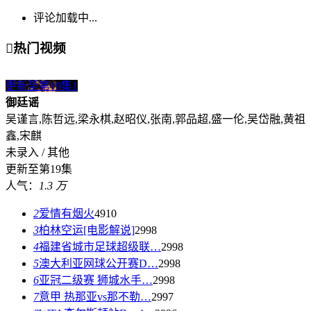
评论加载中...

热门视频
更新至第19集
1
御廷谣
吴谨言,陈哲远,梁永棋,赵昭仪,张南,郭品超,盛一伦,吴岱融,黄祖
鑫,宋麒
未录入 / 其他
更新至第19集
人气：
1.3 万
2
爱情有烟火
4910
3
柏林空运[电影解说]
2998
4
福建省城市足球超级联…
2998
5
澳大利亚网球公开赛D…
2998
6
亚冠二级赛 狮城水手…
2998
7
意甲 热那亚vs那不勒…
2997