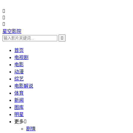



星空影院

首页
电视剧
电影
动漫
综艺
电影解说
体育
新闻
图库
明星
更多

剧情