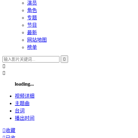
演员
角色
专题
节目
最新
网站地图
榜单



loading...
视频
详细
主题曲
台词
播出
时间

收藏

已收