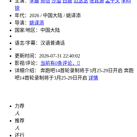
主演：
李晨
郑恺
沙溢
白鹿
范丞丞
张真源
孟子义
李昀
锐
年代：
2026 / 中国大陆 / 姚译添
导演：
姚译添
国家/地区：
中国大陆
语言/字幕：
汉语普通话
更新时间：
2026-07-31 22:40:02
影视/评论：
当前有
0
条评论，

详细介绍：
奔跑吧14首轮录制将于3月25-29日开启
奔跑
吧14首轮录制将于3月25-29日开启
详情
力荐
人
推荐
人
还行