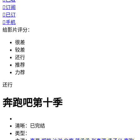

订阅

已订

手机
给影片评分：
很差
较差
还行
推荐
力荐
还行
奔跑吧第十季
清晰：
已完结
类型：