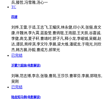
兵,滕哲,冯雪雅,汤心一
TC
四渡
刘烨,王雷,于适,王志飞,王耀庆,林永健,印小天,张俪,袁文
康,许魏洲,李九霄,蓝盈莹,曹炳琨,王雨甜,王天辰,谷嘉诚,
李健,高戈,夏子轩,曹靖时,郭子凡,释小龙,李岷城,吴樾,赵
达,谭凯,熊梓淇,李文玲,李晨,梁大维,潘斌龙,于晓光,刘欣
杰,韩方晨,孙毅,曹成方,郝荣光
已完结
沂蒙六姐妹[电影解说]
刘琳,范志博,李念,张璇,曹苑,王莎莎,曹翠芬,李晨,郭晓东,
吴刚
已完结
陆垚知马俐[电影解说]