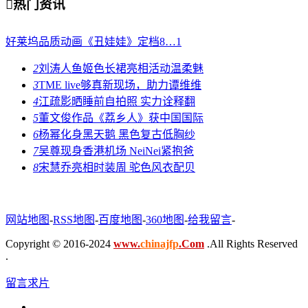

热门资讯
好莱坞品质动画《丑娃娃》定档8…
1
2
刘涛人鱼姬色长裙亮相活动温柔魅
3
TME live够真新现场，助力谭维维
4
江疏影晒睡前自拍照 实力诠释翻
5
董文俊作品《荔乡人》获中国国际
6
杨幂化身黑天鹅 黑色复古低胸纱
7
吴尊现身香港机场 NeiNei紧抱爸
8
宋慧乔亮相时装周 驼色风衣配贝
网站地图
-
RSS地图
-
百度地图
-
360地图
-
给我留言
-
Copyright © 2016-2024
www.
chinajfp
.Com
.All Rights Reserved
.
留言求片