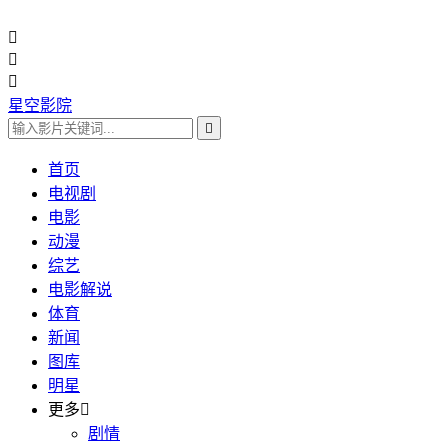



星空影院

首页
电视剧
电影
动漫
综艺
电影解说
体育
新闻
图库
明星
更多

剧情