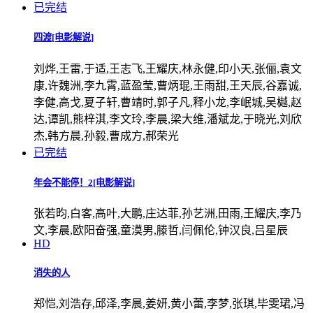
已完结
四渡[电影解说]
刘烨,王雷,于适,王志飞,王耀庆,林永健,印小天,张俪,袁文
康,许魏洲,李九霄,蓝盈莹,曹炳琨,王雨甜,王天辰,谷嘉诚,
李健,高戈,夏子轩,曹靖时,郭子凡,释小龙,李岷城,吴樾,赵
达,谭凯,熊梓淇,李文玲,李晨,梁大维,潘斌龙,于晓光,刘欣
杰,韩方晨,孙毅,曹成方,郝荣光
已完结
年会不能停！2[电影解说]
张若昀,白客,高叶,大鹏,庄达菲,孙艺洲,田雨,王耀庆,李乃
文,李晨,欧阳奋强,童漠男,滕哲,闫佩伦,钟汉良,吕星辰
HD
消失的人
郑恺,刘浩存,邱泽,李晨,姜妍,黄小蕾,李梦,张琪,毕雯珺,冯