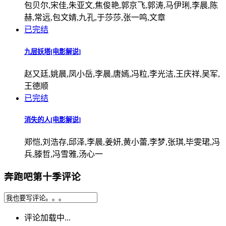
包贝尔,宋佳,朱亚文,焦俊艳,郭京飞,郭涛,马伊琍,李晨,陈
赫,常远,包文婧,九孔,于莎莎,张一鸣,文章
已完结
九层妖塔[电影解说]
赵又廷,姚晨,凤小岳,李晨,唐嫣,冯粒,李光洁,王庆祥,吴军,
王德顺
已完结
消失的人[电影解说]
郑恺,刘浩存,邱泽,李晨,姜妍,黄小蕾,李梦,张琪,毕雯珺,冯
兵,滕哲,冯雪雅,汤心一
奔跑吧第十季评论
评论加载中...