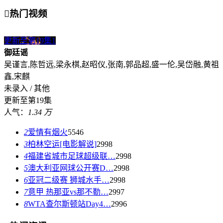

热门视频
更新至第19集
1
御廷谣
吴谨言,陈哲远,梁永棋,赵昭仪,张南,郭品超,盛一伦,吴岱融,黄祖
鑫,宋麒
未录入 / 其他
更新至第19集
人气：
1.34 万
2
爱情有烟火
5546
3
柏林空运[电影解说]
2998
4
福建省城市足球超级联…
2998
5
澳大利亚网球公开赛D…
2998
6
亚冠二级赛 狮城水手…
2998
7
意甲 热那亚vs那不勒…
2997
8
WTA查尔斯顿站Day4…
2996