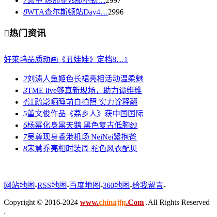
7
意甲 热那亚vs那不勒…
2997
8
WTA查尔斯顿站Day4…
2996

热门资讯
好莱坞品质动画《丑娃娃》定档8…
1
2
刘涛人鱼姬色长裙亮相活动温柔魅
3
TME live够真新现场，助力谭维维
4
江疏影晒睡前自拍照 实力诠释翻
5
董文俊作品《荔乡人》获中国国际
6
杨幂化身黑天鹅 黑色复古低胸纱
7
吴尊现身香港机场 NeiNei紧抱爸
8
宋慧乔亮相时装周 驼色风衣配贝
网站地图
-
RSS地图
-
百度地图
-
360地图
-
给我留言
-
Copyright © 2016-2024
www.
chinajfp
.Com
.All Rights Reserved
.