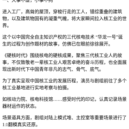
一、大事不虚，小事不拘
进入工厂，高耸的屋顶，穿梭行走的工人，错综重叠的建筑
物，以及建筑物固有的凝重气魄，将大家瞬间拉入核工业的世
界。
这个以中国完全自主知识产权的三代核电技术 “华龙一号”诞
生的过程为创作题材的故事，仿佛已在眼前徐徐展开。
《硬核时代》围绕核电的硬核成果，聚焦三代核工业人的故
事，不仅致敬老一辈核工业人艰苦卓绝的奋斗历程，也全面展
现出新时代下中国青年非凡的志气、骨气、底气。
为了真实呈现中国核工业的发展历程，演员与剧组前往了多个
核工业基地进行实地考察与拍摄。
如核动力院、核电科技馆……感受时代的印记，认真记录场景
器材运作的状态。
场景道具方面，剧组对陆上模式堆、主控室等重要场景进行了
1:1翻模真实还原。