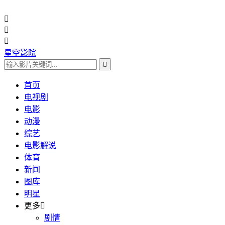



星空影院

首页
电视剧
电影
动漫
综艺
电影解说
体育
新闻
图库
明星
更多

剧情