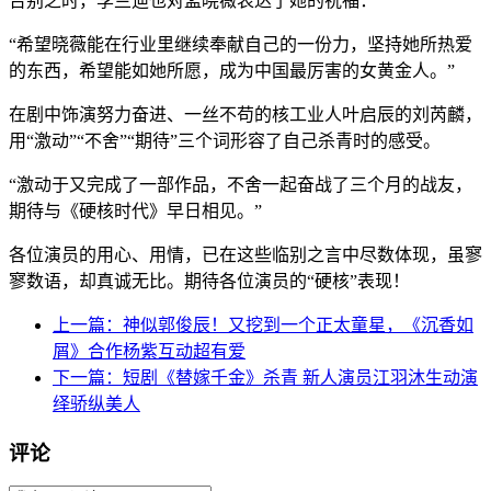
告别之时，李兰迪也对孟晓薇表达了她的祝福：
“希望晓薇能在行业里继续奉献自己的一份力，坚持她所热爱
的东西，希望能如她所愿，成为中国最厉害的女黄金人。”
在剧中饰演努力奋进、一丝不苟的核工业人叶启辰的刘芮麟，
用“激动”“不舍”“期待”三个词形容了自己杀青时的感受。
“激动于又完成了一部作品，不舍一起奋战了三个月的战友，
期待与《硬核时代》早日相见。”
各位演员的用心、用情，已在这些临别之言中尽数体现，虽寥
寥数语，却真诚无比。期待各位演员的“硬核”表现！
上一篇：神似郭俊辰！又挖到一个正太童星，《沉香如
屑》合作杨紫互动超有爱
下一篇：短剧《替嫁千金》杀青 新人演员江羽沐生动演
绎骄纵美人
评论