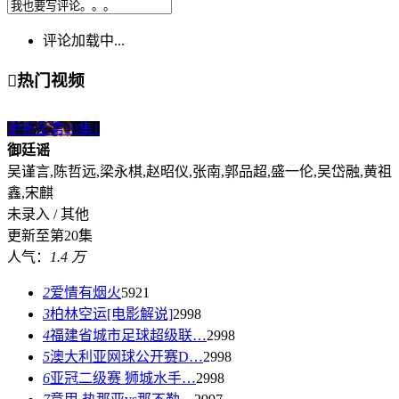
评论加载中...

热门视频
更新至第20集
1
御廷谣
吴谨言,陈哲远,梁永棋,赵昭仪,张南,郭品超,盛一伦,吴岱融,黄祖
鑫,宋麒
未录入 / 其他
更新至第20集
人气：
1.4 万
2
爱情有烟火
5921
3
柏林空运[电影解说]
2998
4
福建省城市足球超级联…
2998
5
澳大利亚网球公开赛D…
2998
6
亚冠二级赛 狮城水手…
2998