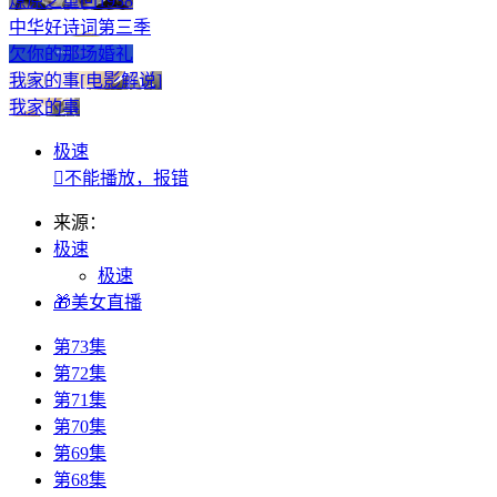
燎原之重回1938
中华好诗词第三季
欠你的那场婚礼
我家的事[电影解说]
我家的事
极速

不能播放，报错
来源：
极速
极速
🎁美女直播
第73集
第72集
第71集
第70集
第69集
第68集