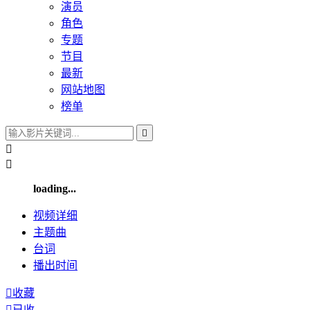
演员
角色
专题
节目
最新
网站地图
榜单



loading...
视频
详细
主题曲
台词
播出
时间

收藏

已收