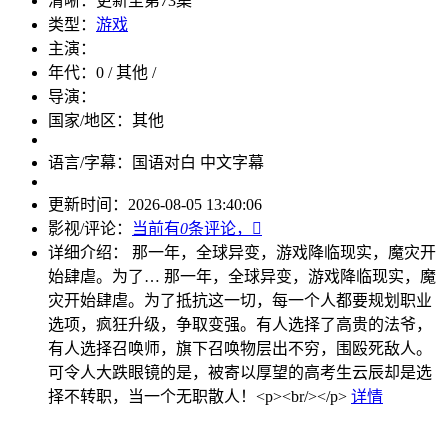
清晰：
更新至第73集
类型：
游戏
主演：
年代：
0 / 其他 /
导演：
国家/地区：
其他
语言/字幕：
国语对白 中文字幕
更新时间：
2026-08-05 13:40:06
影视/评论：
当前有
0
条评论，

详细介绍：
那一年，全球异变，游戏降临现实，魔灾开
始肆虐。为了…
那一年，全球异变，游戏降临现实，魔
灾开始肆虐。为了抵抗这一切，每一个人都要规划职业
选项，疯狂升级，争取变强。有人选择了高贵的法爷，
有人选择召唤师，旗下召唤物层出不穷，围殴死敌人。
可令人大跌眼镜的是，被寄以厚望的高考生云辰却是选
择不转职，当一个无职散人！<p><br/></p>
详情