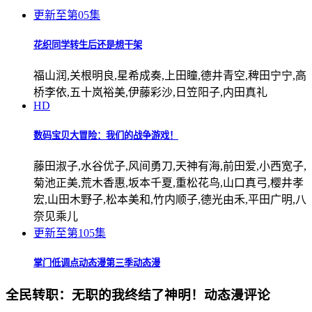
更新至第05集
花织同学转生后还是想干架
福山润,关根明良,星希成奏,上田瞳,德井青空,稗田宁宁,高
桥李依,五十岚裕美,伊藤彩沙,日笠阳子,内田真礼
HD
数码宝贝大冒险：我们的战争游戏！
藤田淑子,水谷优子,风间勇刀,天神有海,前田爱,小西宽子,
菊池正美,荒木香惠,坂本千夏,重松花鸟,山口真弓,樱井孝
宏,山田木野子,松本美和,竹内顺子,德光由禾,平田广明,八
奈见乘儿
更新至第105集
掌门低调点动态漫第三季动态漫
全民转职：无职的我终结了神明！动态漫评论