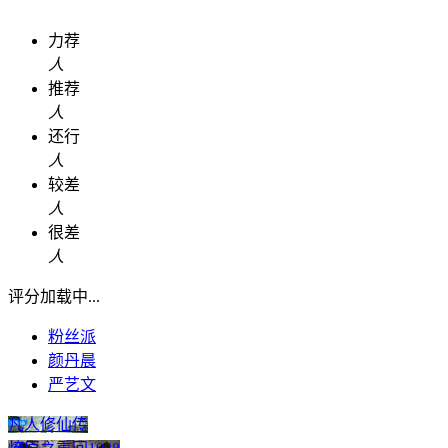
力荐
人
推荐
人
还行
人
较差
人
很差
人
评分加载中...
粉丝派
颜丹晨
严艺文
凡人修仙传