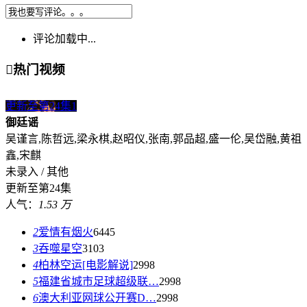
评论加载中...

热门视频
更新至第24集
1
御廷谣
吴谨言,陈哲远,梁永棋,赵昭仪,张南,郭品超,盛一伦,吴岱融,黄祖
鑫,宋麒
未录入 / 其他
更新至第24集
人气：
1.53 万
2
爱情有烟火
6445
3
吞噬星空
3103
4
柏林空运[电影解说]
2998
5
福建省城市足球超级联…
2998
6
澳大利亚网球公开赛D…
2998