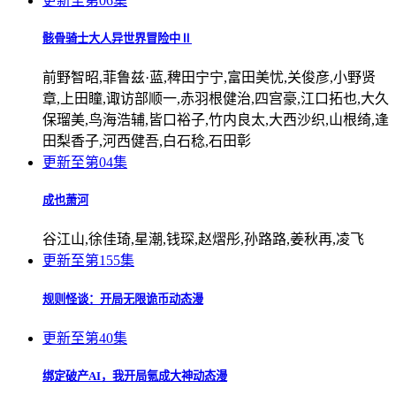
更新至第06集
骸骨骑士大人异世界冒险中Ⅱ
前野智昭,菲鲁兹·蓝,稗田宁宁,富田美忧,关俊彦,小野贤
章,上田瞳,诹访部顺一,赤羽根健治,四宫豪,江口拓也,大久
保瑠美,鸟海浩辅,皆口裕子,竹内良太,大西沙织,山根绮,逢
田梨香子,河西健吾,白石稔,石田彰
更新至第04集
成也萧河
谷江山,徐佳琦,星潮,钱琛,赵熠彤,孙路路,姜秋再,凌飞
更新至第155集
规则怪谈：开局无限诡币动态漫
更新至第40集
绑定破产AI，我开局氪成大神动态漫