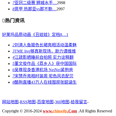
7
亚冠二级赛 狮城水手…
2998
8
意甲 热那亚vs那不勒…
2997

热门资讯
好莱坞品质动画《丑娃娃》定档8…
1
2
刘涛人鱼姬色长裙亮相活动温柔魅
3
TME live够真新现场，助力谭维维
4
江疏影晒睡前自拍照 实力诠释翻
5
董文俊作品《荔乡人》获中国国际
6
吴尊现身香港机场 NeiNei紧抱爸
7
宋慧乔亮相时装周 驼色风衣配贝
8
酷狗直播43万人在线围观张韶涵生
网站地图
-
RSS地图
-
百度地图
-
360地图
-
给我留言
-
Copyright © 2016-2024
www.
chinajfp
.Com
.All Rights Reserved
.