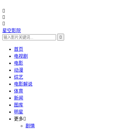



星空影院

首页
电视剧
电影
动漫
综艺
电影解说
体育
新闻
图库
明星
更多

剧情