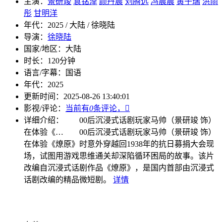
主演：
景研竣
袁铭泽
颜丹晨
刘腾远
冯晨晨
黄子瑞
洪雨
彤
甘明洋
年代：
2025 / 大陆 / 徐晓陆
导演：
徐晓陆
国家/地区：
大陆
时长：
120分钟
语言/字幕：
国语
年代：
2025
更新时间：
2025-08-26 13:40:01
影视/评论：
当前有
0
条评论，

详细介绍：
00后沉浸式话剧玩家马帅（景研竣 饰）
在体验《…
00后沉浸式话剧玩家马帅（景研竣 饰）
在体验《燎原》时意外穿越回1938年的抗日募捐大会现
场，试图用游戏思维通关却深陷循环困局的故事。该片
改编自沉浸式话剧作品《燎原》，是国内首部由沉浸式
话剧改编的精品微短剧。
详情