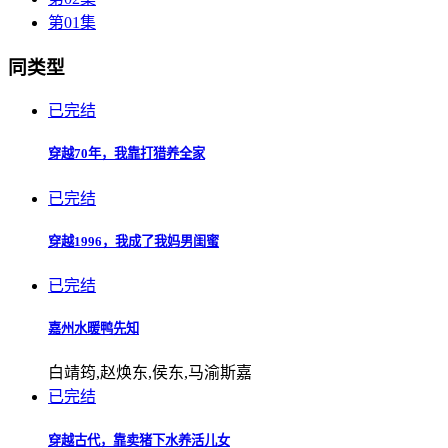
第01集
同类型
已完结
穿越70年，我靠打猎养全家
已完结
穿越1996，我成了我妈男闺蜜
已完结
嘉州水暖鸭先知
白靖筠,赵焕东,侯东,马渝斯嘉
已完结
穿越古代，靠卖猪下水养活儿女