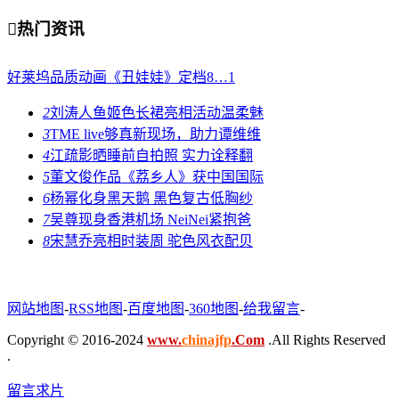

热门资讯
好莱坞品质动画《丑娃娃》定档8…
1
2
刘涛人鱼姬色长裙亮相活动温柔魅
3
TME live够真新现场，助力谭维维
4
江疏影晒睡前自拍照 实力诠释翻
5
董文俊作品《荔乡人》获中国国际
6
杨幂化身黑天鹅 黑色复古低胸纱
7
吴尊现身香港机场 NeiNei紧抱爸
8
宋慧乔亮相时装周 驼色风衣配贝
网站地图
-
RSS地图
-
百度地图
-
360地图
-
给我留言
-
Copyright © 2016-2024
www.
chinajfp
.Com
.All Rights Reserved
.
留言求片