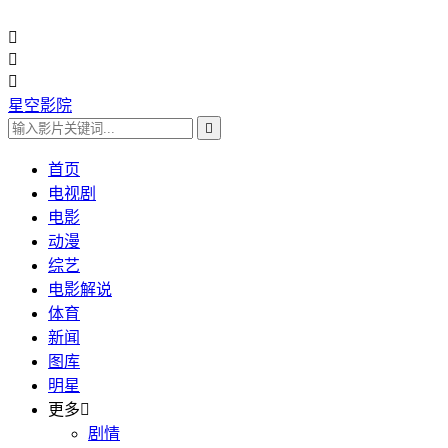



星空影院

首页
电视剧
电影
动漫
综艺
电影解说
体育
新闻
图库
明星
更多

剧情