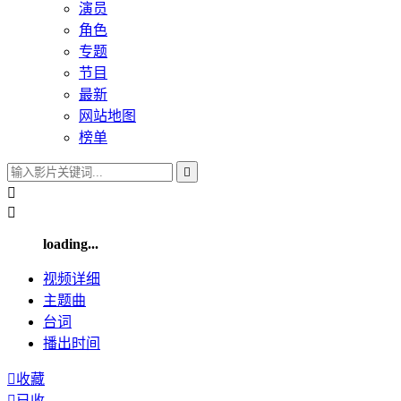
演员
角色
专题
节目
最新
网站地图
榜单



loading...
视频
详细
主题曲
台词
播出
时间

收藏

已收