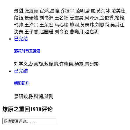
景甜,张凌赫,官鸿,昌隆,乔振宇,范明,高露,黄海冰,凌美仕,
段钰,景研竣,刘书源,王名扬,姜震昊,何泽远,金俊秀,褚翰,
韩帅,王泽宗,王荣宏,马心瑞,施羽,黄志玮,刘恩尚,吴其江,
沈泰,王子睿,赵圆瑗,刘令姿,曹曦月,赵启玥
已完结
落花时节又逢君
刘学义,胡意旋,敖瑞鹏,许晓诺,杨霖,景研竣
已完结
朝阳初升
景研竣,陈科润,贺刚
燎原之重回1938评论