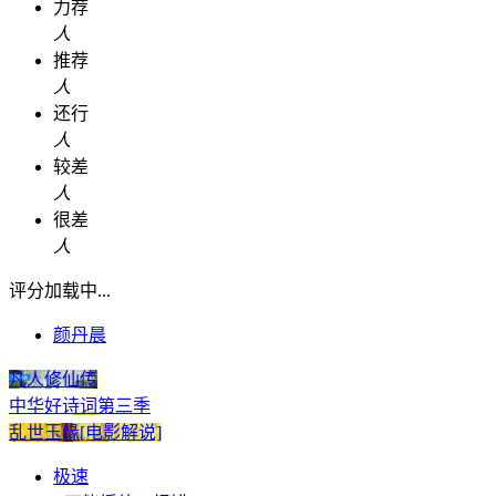
力荐
人
推荐
人
还行
人
较差
人
很差
人
评分加载中...
颜丹晨
凡人修仙传
中华好诗词第三季
乱世玉缘[电影解说]
极速