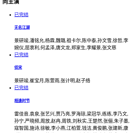
同主演
已完结
无名江湖
景研竣,潘铭允,杨霖,魏璐,祖卡尔,陈中泰,孙文雪,徐哲,李
婉仪,屈衷利,何孟泽,唐文龙,郑家生,李耀景,张文慈
已完结
侦宋
景研竣,崔宝月,陈萱雨,张计明,赵子络
已完结
相逢时节
雷佳音,袁泉,张艺兴,贾乃亮,罗海琼,梁冠华,练练,李乃文,
孙宁,严晓频,周放,赵冉,周铁,刘秋实,王楚然,张俪,朱子墨,
寇智国,施诗,徐敏,李小燕,江柏萱,钱洁,黄俊鹏,张建新,康