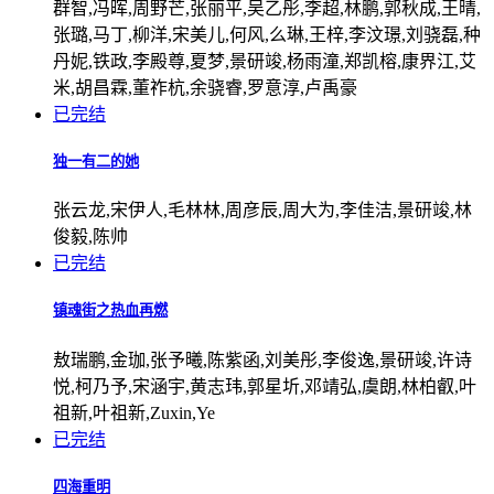
群智,冯晖,周野芒,张丽平,吴乙彤,李超,林鹏,郭秋成,王晴,
张璐,马丁,柳洋,宋美儿,何风,么琳,王梓,李汶璟,刘骁磊,种
丹妮,铁政,李殿尊,夏梦,景研竣,杨雨潼,郑凯榕,康界江,艾
米,胡昌霖,董祚杭,余骁睿,罗意淳,卢禹豪
已完结
独一有二的她
张云龙,宋伊人,毛林林,周彦辰,周大为,李佳洁,景研竣,林
俊毅,陈帅
已完结
镇魂街之热血再燃
敖瑞鹏,金珈,张予曦,陈紫函,刘美彤,李俊逸,景研竣,许诗
悦,柯乃予,宋涵宇,黄志玮,郭星圻,邓靖弘,虞朗,林柏叡,叶
祖新,叶祖新,Zuxin,Ye
已完结
四海重明