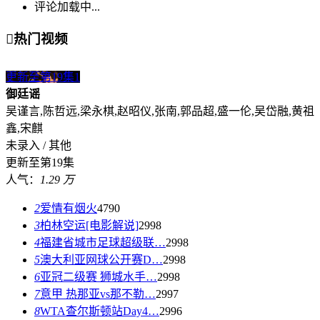
评论加载中...

热门视频
更新至第19集
1
御廷谣
吴谨言,陈哲远,梁永棋,赵昭仪,张南,郭品超,盛一伦,吴岱融,黄祖
鑫,宋麒
未录入 / 其他
更新至第19集
人气：
1.29 万
2
爱情有烟火
4790
3
柏林空运[电影解说]
2998
4
福建省城市足球超级联…
2998
5
澳大利亚网球公开赛D…
2998
6
亚冠二级赛 狮城水手…
2998
7
意甲 热那亚vs那不勒…
2997
8
WTA查尔斯顿站Day4…
2996