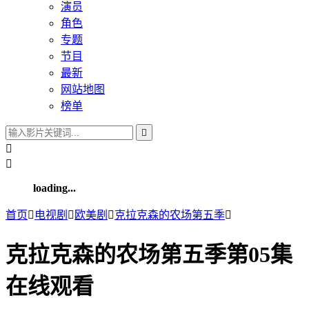
演员
角色
专题
节目
最新
网站地图
榜单



loading...
首页

电视剧

欧美剧

克拉克森的农场第五季

克拉克森的农场第五季第05集
在线观看