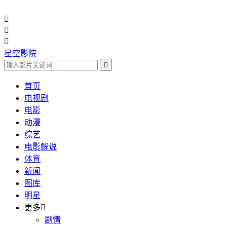



星空影院

首页
电视剧
电影
动漫
综艺
电影解说
体育
新闻
图库
明星
更多

剧情