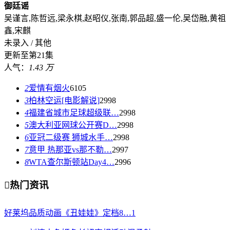
御廷谣
吴谨言,陈哲远,梁永棋,赵昭仪,张南,郭品超,盛一伦,吴岱融,黄祖
鑫,宋麒
未录入 / 其他
更新至第21集
人气：
1.43 万
2
爱情有烟火
6105
3
柏林空运[电影解说]
2998
4
福建省城市足球超级联…
2998
5
澳大利亚网球公开赛D…
2998
6
亚冠二级赛 狮城水手…
2998
7
意甲 热那亚vs那不勒…
2997
8
WTA查尔斯顿站Day4…
2996

热门资讯
好莱坞品质动画《丑娃娃》定档8…
1