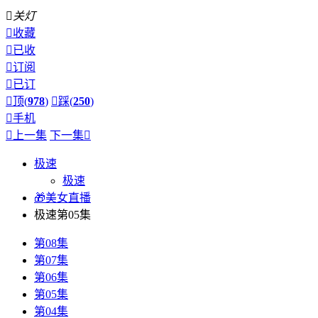

关灯

收藏

已收

订阅

已订

顶(
978
)

踩(
250
)

手机

上一集
下一集

极速
极速
🎁美女直播
极速第05集
第08集
第07集
第06集
第05集
第04集