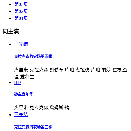
第03集
第02集
第01集
同主演
已完结
克拉克森的农场第四季
杰里米·克拉克森,凯勒布·库珀,杰拉德·库珀,丽莎·霍根,查
理·爱尔兰
HD
破车嘉年华
杰里米·克拉克森,詹姆斯·梅
已完结
克拉克森的农场第三季