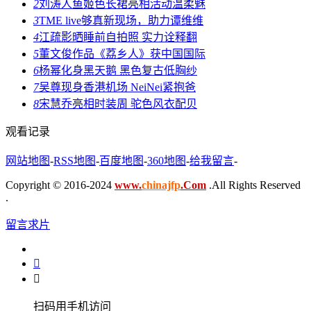
2
刘涛人鱼姬色长裙亮相活动温柔魅
3
TME live够真新现场，助力谭维维
4
江疏影晒睡前自拍照 实力诠释翻
5
董文俊作品《荔乡人》获中国国际
6
杨幂化身黑天鹅 黑色复古低胸纱
7
吴尊现身香港机场 NeiNei紧抱爸
8
宋慧乔亮相时装周 驼色风衣配贝
观看记录
网站地图
-
RSS地图
-
百度地图
-
360地图
-
给我留言
-
Copyright © 2016-2024
www.
chinajfp
.Com
.All Rights Reserved
.
留言求片


扫码用手机访问