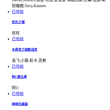
坦福德,Terry,Klassen
已完结
欢乐之城
欢欢
已完结
木奇灵之绿影战灵
洛飞,小葵,松卡,灵希
已完结
阿U第五季
阿U
已完结
神鸡包美丽