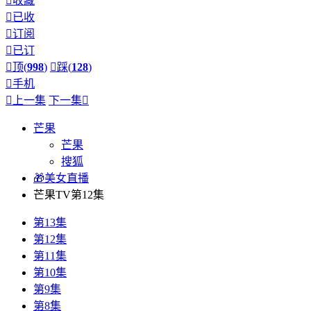

收藏

已收

订阅

已订

顶(
998
)

踩(
128
)

手机

上一集
下一集

芒果
芒果
搜狐
🎁美女直播
芒果TV第12集
第13集
第12集
第11集
第10集
第9集
第8集