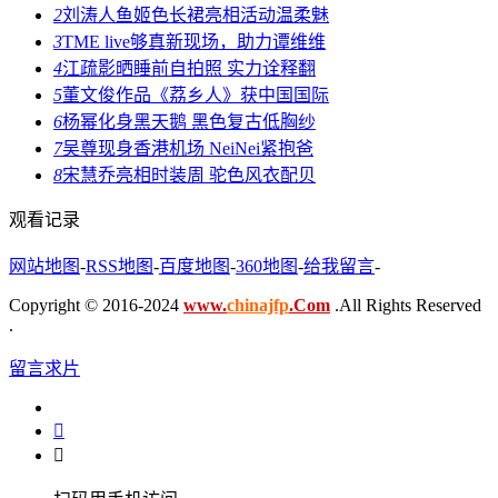
2
刘涛人鱼姬色长裙亮相活动温柔魅
3
TME live够真新现场，助力谭维维
4
江疏影晒睡前自拍照 实力诠释翻
5
董文俊作品《荔乡人》获中国国际
6
杨幂化身黑天鹅 黑色复古低胸纱
7
吴尊现身香港机场 NeiNei紧抱爸
8
宋慧乔亮相时装周 驼色风衣配贝
观看记录
网站地图
-
RSS地图
-
百度地图
-
360地图
-
给我留言
-
Copyright © 2016-2024
www.
chinajfp
.Com
.All Rights Reserved
.
留言求片

