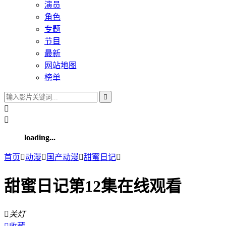
演员
角色
专题
节目
最新
网站地图
榜单



loading...
首页

动漫

国产动漫

甜蜜日记

甜蜜日记第12集在线观看

关灯