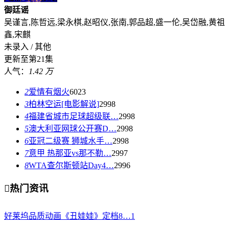
御廷谣
吴谨言,陈哲远,梁永棋,赵昭仪,张南,郭品超,盛一伦,吴岱融,黄祖
鑫,宋麒
未录入 / 其他
更新至第21集
人气：
1.42 万
2
爱情有烟火
6023
3
柏林空运[电影解说]
2998
4
福建省城市足球超级联…
2998
5
澳大利亚网球公开赛D…
2998
6
亚冠二级赛 狮城水手…
2998
7
意甲 热那亚vs那不勒…
2997
8
WTA查尔斯顿站Day4…
2996

热门资讯
好莱坞品质动画《丑娃娃》定档8…
1