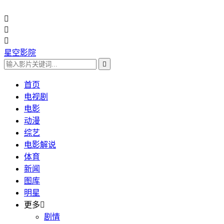



星空影院

首页
电视剧
电影
动漫
综艺
电影解说
体育
新闻
图库
明星
更多

剧情