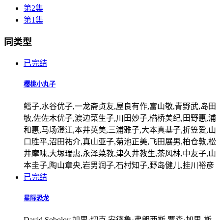
第2集
第1集
同类型
已完结
樱桃小丸子
鳕子,水谷优子,一龙斋贞友,屋良有作,富山敬,青野武,岛田
敏,佐佐木优子,渡边菜生子,川田妙子,楢桥美纪,田野惠,浦
和惠,马场澄江,本井英美,三浦雅子,大本真基子,折笠爱,山
口胜平,沼田祐介,真山亚子,菊池正美,飞田展男,柏仓敦,松
井摩味,大塚瑞惠,永泽菜教,津久井教生,茶风林,中友子,山
本圭子,陶山章央,岩男润子,石村知子,野岛健儿,挂川裕彦
已完结
星际恐龙
David,Sobolov,加里·切克,安德鲁·弗朗西斯,贾森·加里-斯