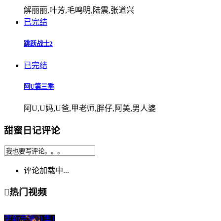
解丽丽,叶芳,毛鸣明,陆震,张道兴
已完结
跳跃战士2
已完结
阿U第三季
阿U,U妈,U爸,甲老师,胖仔,阿美,男人婆
甜蜜日记评论
评论加载中...

热门视频
更新至第21集
1