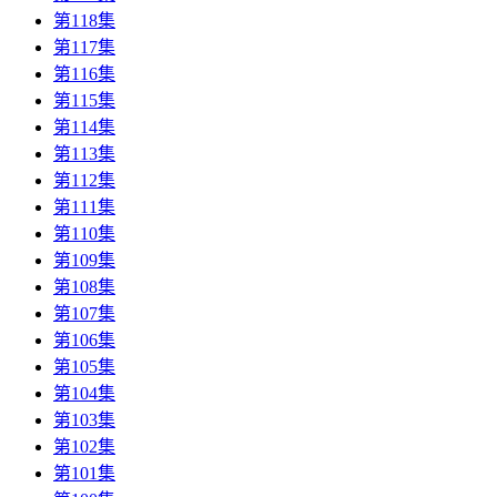
第118集
第117集
第116集
第115集
第114集
第113集
第112集
第111集
第110集
第109集
第108集
第107集
第106集
第105集
第104集
第103集
第102集
第101集