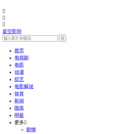



星空影院

首页
电视剧
电影
动漫
综艺
电影解说
体育
新闻
图库
明星
更多

剧情