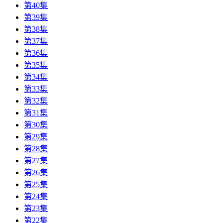
第40集
第39集
第38集
第37集
第36集
第35集
第34集
第33集
第32集
第31集
第30集
第29集
第28集
第27集
第26集
第25集
第24集
第23集
第22集