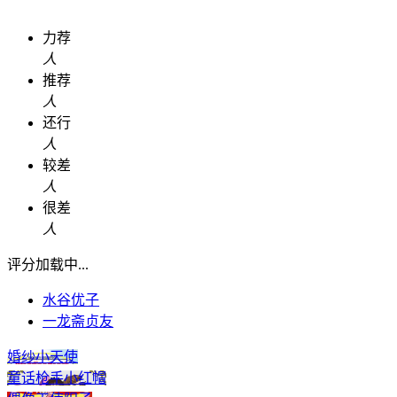
力荐
人
推荐
人
还行
人
较差
人
很差
人
评分加载中...
水谷优子
一龙斋贞友
婚纱小天使
童话枪手小红帽