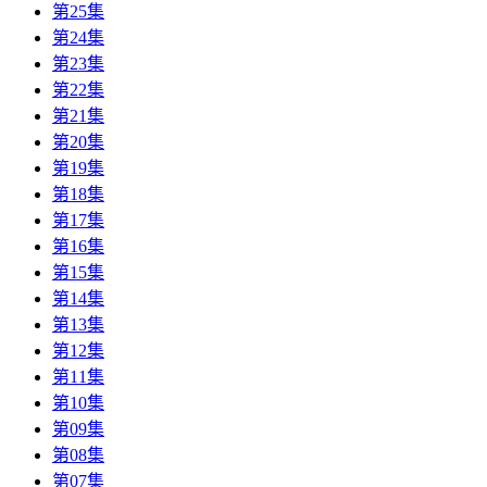
第25集
第24集
第23集
第22集
第21集
第20集
第19集
第18集
第17集
第16集
第15集
第14集
第13集
第12集
第11集
第10集
第09集
第08集
第07集