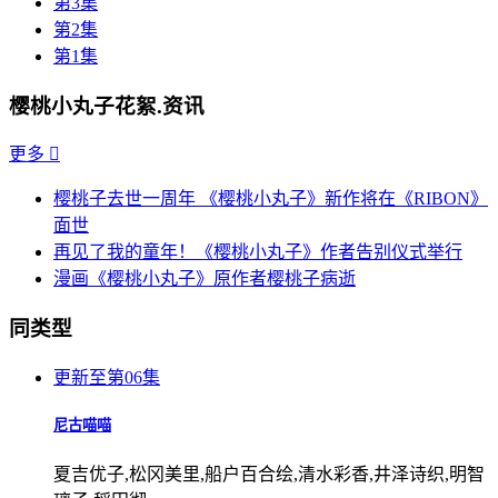
第3集
第2集
第1集
樱桃小丸子花絮.资讯
更多

樱桃子去世一周年 《樱桃小丸子》新作将在《RIBON》
面世
再见了我的童年！《樱桃小丸子》作者告别仪式举行
漫画《樱桃小丸子》原作者樱桃子病逝
同类型
更新至第06集
尼古喵喵
夏吉优子,松冈美里,船户百合绘,清水彩香,井泽诗织,明智