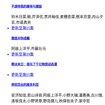
不虐待我的继母与继姐
铃木日菜,鲸,芹泽优,贯井柚佳,麦穗杏菜,根本京里,内山夕
实,市道真央
更新至第05集
澈底对你成瘾
阿座上洋平,齐藤壮马
更新至第99集
寒冰末日：我屯了千亿物资动态漫
更新至第05集
奇招百出的维多利亚
安济知佳,若山诗音,阿座上洋平,小野大辅,潘惠美,古川慎,
逢坂良太,小野贤章,野岛健儿,秋保佐永子,家中宏