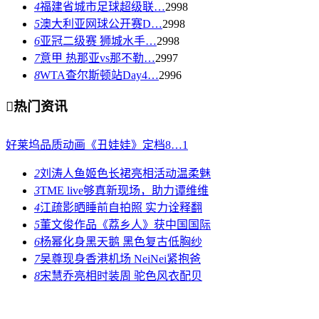
4
福建省城市足球超级联…
2998
5
澳大利亚网球公开赛D…
2998
6
亚冠二级赛 狮城水手…
2998
7
意甲 热那亚vs那不勒…
2997
8
WTA查尔斯顿站Day4…
2996

热门资讯
好莱坞品质动画《丑娃娃》定档8…
1
2
刘涛人鱼姬色长裙亮相活动温柔魅
3
TME live够真新现场，助力谭维维
4
江疏影晒睡前自拍照 实力诠释翻
5
董文俊作品《荔乡人》获中国国际
6
杨幂化身黑天鹅 黑色复古低胸纱
7
吴尊现身香港机场 NeiNei紧抱爸
8
宋慧乔亮相时装周 驼色风衣配贝