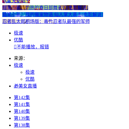
偶像天使阳子
蜡笔小新：灼热的春日部舞者们[电影解说]
蜡笔小新：我的搬家物语 仙人掌大袭击[电影解说]
忍者乱太郎剧场版：毒竹忍者队最强的军师
极速
优酷

不能播放，报错
来源：
极速
极速
优酷
🎁美女直播
第142集
第141集
第140集
第139集
第138集