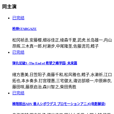
同主演
已完结
枪神STARGAZE
松冈祯丞,安藤樱,细谷佳正,绫森千夏,武虎,长岛雄一,内山
昂辉,三木真一郎,村濑步,中尾隆圣,佐藤流司,鳕子
已完结
弹丸论破3 -The End of 希望之峰学园- 未来篇
绪方惠美,日笠阳子,斋藤千和,松风雅也,鳕子,水濑祈,江口
拓也,本乡奏多,钉宫理惠,三宅健太,诹访部顺一,中原麻衣,
藤田咲,藤原启治,森川智之,柴田秀胜
已完结
極限脱出ADV 善人シボウデス プロモーションアニメ[电影解说]