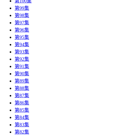
第100集
第99集
第98集
第97集
第96集
第95集
第94集
第93集
第92集
第91集
第90集
第89集
第88集
第87集
第86集
第85集
第84集
第83集
第82集