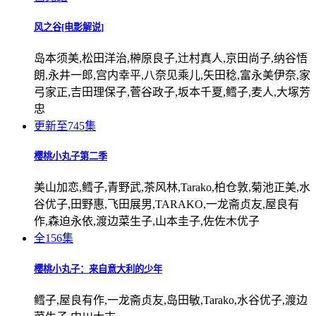
风之谷[电影解说]
岛本须美,松田洋治,榊原良子,辻村真人,京田尚子,纳谷悟
朗,永井一郎,宫内幸平,八奈见乘儿,矢田稔,富永美伊奈,家
弓家正,吉田理保子,菅谷政子,坂本千夏,鳕子,麦人,大塚芳
忠
更新至745集
樱桃小丸子第二季
美山加恋,鳕子,青野武,茶风林,Tarako,柏仓敦,菊池正美,水
谷优子,田野惠,飞田展男,TARAKO,一龙斋贞友,屋良有
作,森迫永依,渡边菜生子,山本圭子,佐佐木优子
全156集
樱桃小丸子：来自意大利的少年
鳕子,屋良有作,一龙斋贞友,岛田敏,Tarako,水谷优子,渡边