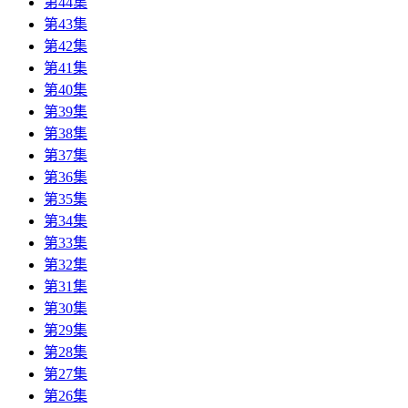
第44集
第43集
第42集
第41集
第40集
第39集
第38集
第37集
第36集
第35集
第34集
第33集
第32集
第31集
第30集
第29集
第28集
第27集
第26集