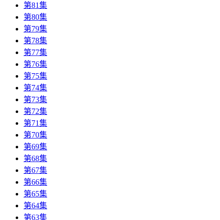
第81集
第80集
第79集
第78集
第77集
第76集
第75集
第74集
第73集
第72集
第71集
第70集
第69集
第68集
第67集
第66集
第65集
第64集
第63集