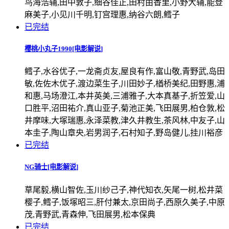
鸟海浩辅,田中敦子,细谷佳正,田村由香里,小野大辅,能登
麻美子,小见川千明,钉宫理惠,纳谷六朗,鳕子
已完结
樱桃小丸子1990[电影解说]
鳕子,水谷优子,一龙斋贞友,屋良有作,富山敬,青野武,岛田
敏,佐佐木优子,渡边菜生子,川田妙子,楢桥美纪,田野惠,浦
和惠,马场澄江,本井英美,三浦雅子,大本真基子,折笠爱,山
口胜平,沼田祐介,真山亚子,菊池正美,飞田展男,柏仓敦,松
井摩味,大塚瑞惠,永泽菜教,津久井教生,茶风林,中友子,山
本圭子,陶山章央,岩男润子,石村知子,野岛健儿,挂川裕彦
已完结
NG骑士[电影解说]
草尾毅,横山智佐,玉川纱己子,神代知衣,矢尾一树,松井菜
樱子,鳕子,饭塚昭三,肝付兼太,京田尚子,西原久美子,中原
茂,青野武,青森伸,飞田展男,松本保典
已完结