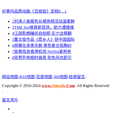
好莱坞品质动画《丑娃娃》定档8…
1
2
刘涛人鱼姬色长裙亮相活动温柔魅
3
TME live够真新现场，助力谭维维
4
江疏影晒睡前自拍照 实力诠释翻
5
董文俊作品《荔乡人》获中国国际
6
杨幂化身黑天鹅 黑色复古低胸纱
7
吴尊现身香港机场 NeiNei紧抱爸
8
宋慧乔亮相时装周 驼色风衣配贝
网站地图
-
RSS地图
-
百度地图
-
360地图
-
给我留言
-
Copyright © 2016-2024
www.
chinajfp
.Com
.All Rights Reserved
.
留言求片