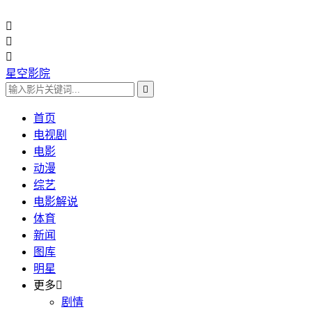



星空影院

首页
电视剧
电影
动漫
综艺
电影解说
体育
新闻
图库
明星
更多

剧情