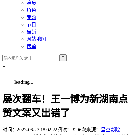
演员
角色
专题
节目
最新
网站地图
榜单



loading...
屡次翻车！王一博为新湖南点
赞文案又出错了
时间：2023-06-27 18:02:22
阅读：
3296
次
来源：
星空影院