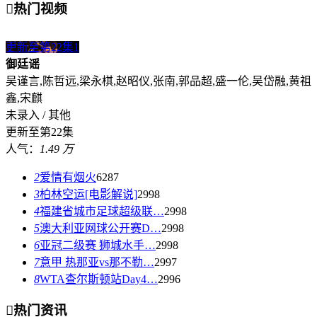

热门视频
更新至第22集
1
御廷谣
吴谨言,陈哲远,梁永棋,赵昭仪,张南,郭品超,盛一伦,吴岱融,黄祖
鑫,宋麒
未录入 / 其他
更新至第22集
人气：
1.49 万
2
爱情有烟火
6287
3
柏林空运[电影解说]
2998
4
福建省城市足球超级联…
2998
5
澳大利亚网球公开赛D…
2998
6
亚冠二级赛 狮城水手…
2998
7
意甲 热那亚vs那不勒…
2997
8
WTA查尔斯顿站Day4…
2996

热门资讯