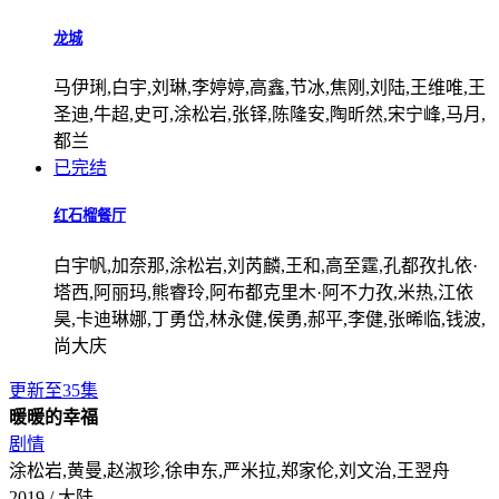
龙城
马伊琍,白宇,刘琳,李婷婷,高鑫,节冰,焦刚,刘陆,王维唯,王
圣迪,牛超,史可,涂松岩,张铎,陈隆安,陶昕然,宋宁峰,马月,
都兰
已完结
红石榴餐厅
白宇帆,加奈那,涂松岩,刘芮麟,王和,高至霆,孔都孜扎依·
塔西,阿丽玛,熊睿玲,阿布都克里木·阿不力孜,米热,江依
昊,卡迪琳娜,丁勇岱,林永健,侯勇,郝平,李健,张晞临,钱波,
尚大庆
更新至35集
暖暖的幸福
剧情
涂松岩,黄曼,赵淑珍,徐申东,严米拉,郑家伦,刘文治,王翌舟
2019 / 大陆