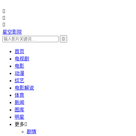



星空影院

首页
电视剧
电影
动漫
综艺
电影解说
体育
新闻
图库
明星
更多

剧情