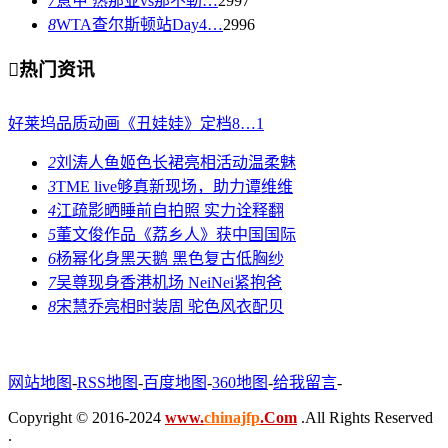
7
意甲 热那亚vs那不勒…
2997
8
WTA查尔斯顿站Day4…
2996

热门资讯
好莱坞品质动画《丑娃娃》定档8…
1
2
刘涛人鱼姬色长裙亮相活动温柔魅
3
TME live够真新现场，助力谭维维
4
江疏影晒睡前自拍照 实力诠释翻
5
董文俊作品《荔乡人》获中国国际
6
杨幂化身黑天鹅 黑色复古低胸纱
7
吴尊现身香港机场 NeiNei紧抱爸
8
宋慧乔亮相时装周 驼色风衣配贝
网站地图
-
RSS地图
-
百度地图
-
360地图
-
给我留言
-
Copyright © 2016-2024
www.
chinajfp
.Com
.All Rights Reserved
.