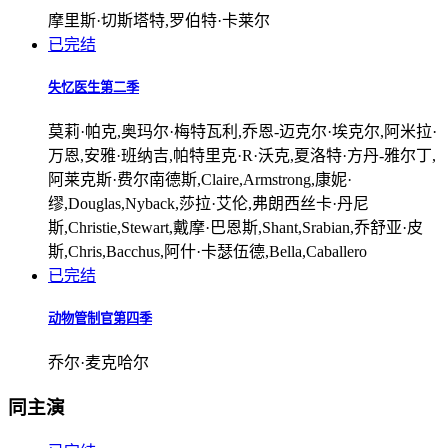
摩里斯·切斯塔特,罗伯特·卡莱尔
已完结
失忆医生第二季
莫莉·帕克,奥玛尔·梅特瓦利,乔恩-迈克尔·埃克尔,阿米拉·
万恩,安雅·班纳吉,帕特里克·R·沃克,夏洛特·方丹-雅尔丁,
阿莱克斯·费尔南德斯,Claire,Armstrong,康妮·
缪,Douglas,Nyback,莎拉·艾伦,弗朗西丝卡·丹尼
斯,Christie,Stewart,戴摩·巴恩斯,Shant,Srabian,乔舒亚·皮
斯,Chris,Bacchus,阿什·卡瑟伍德,Bella,Caballero
已完结
动物管制官第四季
乔尔·麦克哈尔
同主演