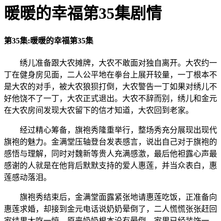
暖暖的幸福第35集剧情
第35集:暖暖的幸福第35集
绣儿准备跟大农摊牌，大农不敢面对独自离开。大农约一
丁在健身房见面，二人公平地在拳台上展开较量，一丁根本不
是大农的对手，被大农狼狈打倒，大农警告一丁如果对绣儿不
好他饶不了一丁，大农正式退出。大农不辞而别，绣儿和金元
在大农房间发现大农留下的信才知道，大农回到老家。
经过精心筹备，旗袍秀隆重举行，整场秀充分展现出现代
旗袍的魅力。金满堂压轴登台发表感言，说出自己对于旗袍的
感悟与理解，同时对魏新等贵人充满感激，最后他袒露心声最
感谢的人就是在他背后默默支持的爱人惠莲，并当众表白，惠
莲感动落泪。
旗袍秀结束后，金满堂面露紧张地请惠莲吃饭，正准备向
惠莲求婚，却接到金元电话说奶奶晕倒了，二人慌慌张张赶回
家结果大吃一惊，原来奶奶根本没有晕倒，家里已经装饰一