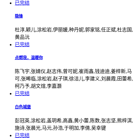
已完结
隐锋
杜淳,颖儿,涂松岩,伊丽媛,种丹妮,郭家铭,任正斌,杜志国,
黄品沅
已完结
点燃我，温暖你
陈飞宇,张婧仪,赵志伟,曾可妮,崔雨鑫,钱迪迪,姜梓新,马
可,张晞临,涂松岩,赵子琪,徐洁儿,李建义,刘晨霞,田蕾希,
柯乃予,胡文煊,李嘉灏
已完结
白色城堡
彭冠英,涂松岩,盖玥希,高鑫,黄小蕾,陈数,张志坚,熊梓淇,
施诗,张晨光,马元,孙浩,于明加,李倩,吴幸键
已完结