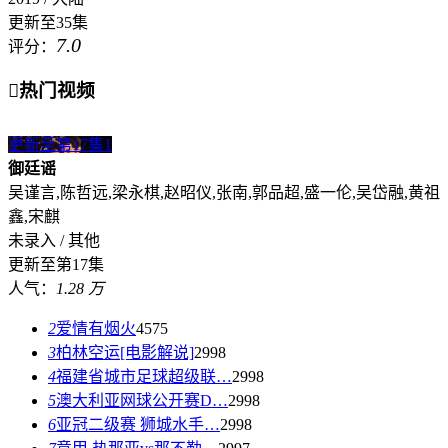
更新至35集
7.0
评分：

热门视频
更新至第17集
1
御廷谣
吴谨言,陈哲远,梁永棋,赵昭仪,张南,郭品超,盛一伦,吴岱融,黄祖
鑫,宋麒
未录入 / 其他
更新至第17集
人气：
1.28 万
2
爱情有烟火
4575
3
柏林空运[电影解说]
2998
4
福建省城市足球超级联…
2998
5
澳大利亚网球公开赛D…
2998
6
亚冠二级赛 狮城水手…
2998