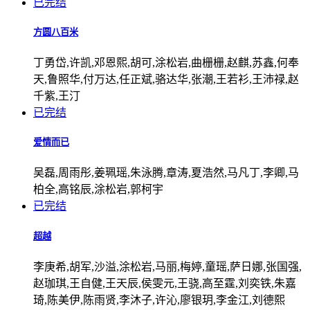
已完结
方圆八百米
丁勇岱,许凯,邓恩熙,胡可,涂松岩,曲栅栅,赵麒,苏鑫,何奉
天,鲁照华,付万达,任正斌,骆达华,张潮,王若衫,王沛禄,赵
千紫,王汀
已完结
爱情而已
吴磊,周雨彤,姜珮瑶,朱泳腾,章涛,夏浩然,马凡丁,李卿,马
柏全,高铭辰,涂松岩,郭柯宇
已完结
超越
李庚希,胡军,沙溢,涂松岩,马丽,梅婷,童瑶,萨日娜,张国强,
赵珈琪,王自健,王天辰,侯雯元,王骁,高至霆,刘奕铁,朱嘉
琦,陈美伊,陈雨贤,李沐子,许沁,廖银玥,李金江,刘德熙