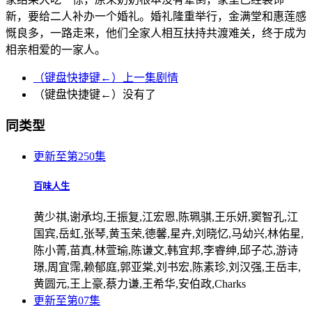
新，要给二人补办一个婚礼。婚礼隆重举行，金满堂和惠莲感
慨良多，一路走来，他们全家人相互扶持共渡难关，终于成为
相亲相爱的一家人。
（键盘快捷键←）上一集剧情
（键盘快捷键←）没有了
同类型
更新至第250集
百味人生
黄少祺,谢承均,王振复,江宏恩,陈珮骐,王乐妍,窦智孔,江
国宾,岳虹,张琴,黄玉荣,德馨,星卉,刘晓忆,马幼兴,林佑星,
陈小菁,苗真,林萱瑜,陈谦文‬,韩宜邦,李睿绅,邱子芯,游诗
璟,周宜霈,赖郁庭,郭亚棠,刘书宏,陈素珍,刘汉强,王岳丰,
黄圆元,王上豪,蔡力谦,王希华,安伯政,Charks
更新至第07集