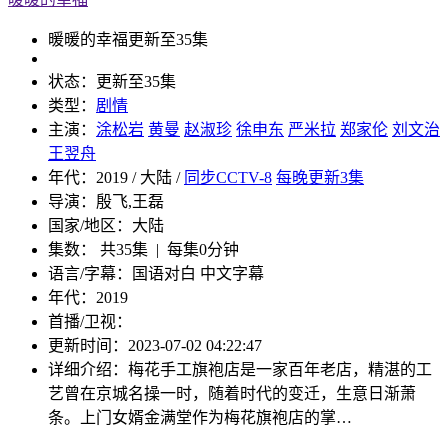
暖暖的幸福
更新至35集
状态：
更新至35集
类型：
剧情
主演：
涂松岩
黄曼
赵淑珍
徐申东
严米拉
郑家伦
刘文治
王翌舟
年代：
2019 / 大陆 /
同步CCTV-8
每晚更新3集
导演：
殷飞,王磊
国家/地区：
大陆
集数：
共35集 | 每集0分钟
语言/字幕：
国语对白 中文字幕
年代：
2019
首播/卫视：
更新时间：
2023-07-02 04:22:47
详细介绍：
梅花手工旗袍店是一家百年老店，精湛的工
艺曾在京城名操一时，随着时代的变迁，生意日渐萧
条。上门女婿金满堂作为梅花旗袍店的掌…