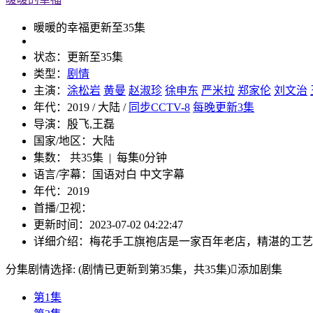
暖暖的幸福
更新至35集
状态：
更新至35集
类型：
剧情
主演：
涂松岩
黄曼
赵淑珍
徐申东
严米拉
郑家伦
刘文治
年代：
2019 / 大陆 /
同步CCTV-8
每晚更新3集
导演：
殷飞,王磊
国家/地区：
大陆
集数：
共35集 | 每集0分钟
语言/字幕：
国语对白 中文字幕
年代：
2019
首播/卫视：
更新时间：
2023-07-02 04:22:47
详细介绍：
梅花手工旗袍店是一家百年老店，精湛的工艺
分集剧情选择:
(剧情已更新到第35集，共35集)

添加剧集
第1集