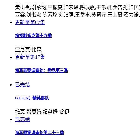
黄少祺,谢承均,王振复,江宏恩,陈珮骐,王乐妍,窦智孔,江国宾
亚棠,刘书宏,陈素珍,刘汉强,王岳丰,黄圆元,王上豪,蔡力谦,王
更新至第07集
神探默多克第十九季
亚尼克·比森
更新至第17集
海军罪案调查处：悉尼第三季
已完结
G.I.G.N：精英部队
托莫·希思黎,纪尧姆·谷伊
已完结
海军罪案调查处第二十三季