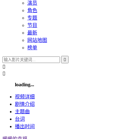
演员
角色
专题
节目
最新
网站地图
榜单



loading...
视频
详细
剧情
介绍
主题曲
台词
播出
时间
暖暖的幸福