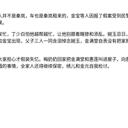
并不是秦岚，车也是秦岚租来的，金宝等人因报了假案受到民警
果。
忙，丁少白怕他越帮越忙，让他别跟着瞎掺和添乱。婉玉忌日，
和金宝出现，父子三人一同含泪悼念婉玉，金满堂自责没有把家
家担心才假装失忆。梅奶奶回家把金满堂和惠莲叫进屋子，向惠
婚的事情，全家人还得继续保密，绣儿和金元自我检讨。