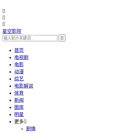



星空影院

首页
电视剧
电影
动漫
综艺
电影解说
体育
新闻
图库
明星
更多

剧情