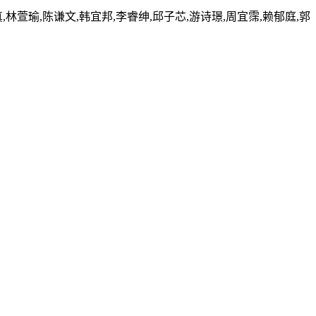
,林萱瑜,陈谦文‬,韩宜邦,李睿绅,邱子芯,游诗璟,周宜霈,赖郁庭,郭