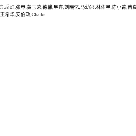
,岳虹,张琴,黄玉荣,德馨,星卉,刘晓忆,马幼兴,林佑星,陈小菁,苗真
希华,安伯政,Charks