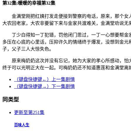
第32集:暖暖的幸福第32集
金满堂刚把红姨打发走便接到警察的电话，原来，那个女人
大农回老家，大农非要留下来与金家共渡难关，金满堂劝说无
丁少白得知一丁犯错，罚他闭门思过，一丁一心想要帮金家
多压在心底的心里话，压抑许久的情绪终于爆发，没想到金元
子，父子三人大惊失色。
原来梅奶奶这次并没有忘记，她为大家的孝心所感动，怕大
终于可以光明正大在一起。可梅奶奶还不知道惠莲和金满堂离
（键盘快捷键←）上一集剧情
（键盘快捷键→）下一集剧情
同类型
更新至第251集
百味人生