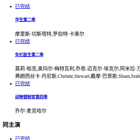
已完结
华生第二季
摩里斯·切斯塔特,罗伯特·卡莱尔
已完结
失忆医生第二季
莫莉·帕克,奥玛尔·梅特瓦利,乔恩-迈克尔·埃克尔,阿米拉·万恩,安雅
弗朗西丝卡·丹尼斯,Christie,Stewart,戴摩·巴恩斯,Shant,Srabi
已完结
动物管制官第四季
乔尔·麦克哈尔
同主演
已完结