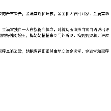
的严重警告，金满堂连忙道歉。金宝和大农回到家，金满堂劝
金满堂独自一人在旗袍店悼念，对着婉玉遗照自言自语说出许
照顾好愧对婉玉，梅奶奶悄悄来到门外听见，梅奶奶哭着走进屋
莲真诚道歉，她把惠莲郑重其事地交给金满堂，金满堂和惠莲