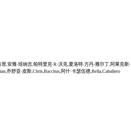
·班纳吉,帕特里克·R·沃克,夏洛特·方丹-雅尔丁,阿莱克斯·费尔南德斯,Cla
an,乔舒亚·皮斯,Chris,Bacchus,阿什·卡瑟伍德,Bella,Caballero