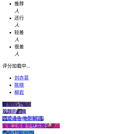
推荐
人
还行
人
较差
人
很差
人
评分加载中...
刘亦菲
陈晓
柳岩
去有风的地方
玫瑰的故事
恋爱通告[电影解说]
安徽卫视春节联欢晚会2026
奇迹(短剧2025)