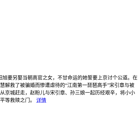
阳旭要另娶当朝高官之女，不甘命运的她誓要上京讨个公道。在
慧解救了被骗婚而惨遭虐待的“江南第一琵琶高手”宋引章与被
从京城赶走，赵盼儿与宋引章、孙三娘一起历经艰辛，将小小
平等救赎之门。
详情