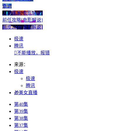
奇迹
人间蒸发[电影解说]
前任攻略[电影解说]
画皮2008[电影解说]
极速
腾讯

不能播放，报错
来源：
极速
极速
腾讯
🎁美女直播
第40集
第39集
第38集
第37集