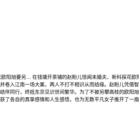
花欧阳旭要另…
在钱塘开茶铺的赵盼儿惊闻未婚夫、新科探花欧
并卷入江南一场大案，两人不打不相识从而结缘。赵盼儿凭借智
结伴同行，终抵东京见识世间繁华。为了不被另攀高枝的欧阳旭
获了各自的真挚感情和人生感悟，也为无数平凡女子推开了一扇