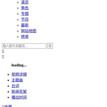
演员
角色
专题
节目
最新
网站地图
榜单



loading...
视频
详细
主题曲
台词
新闻
花絮
播出
时间

收藏