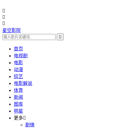



星空影院

首页
电视剧
电影
动漫
综艺
电影解说
体育
新闻
图库
明星
更多

剧情