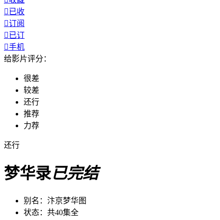

已收

订阅

已订

手机
给影片评分：
很差
较差
还行
推荐
力荐
还行
梦华录
已完结
别名：
汴京梦华图
状态：
共40集全