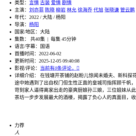
类型：
言情
古装
爱情
剧情
主演：
刘亦菲
陈晓
柳岩
林允
徐海乔
代旭
张晓谦
管云鹏
年代：
2022 / 大陆 / 杨阳
导演：
杨阳
国家/地区：
大陆
集数：
共40集 | 每集 45分钟
语言/字幕：
国语
首播时间：
2022-06-02
更新时间：
2025-12-05 09:40:08
影视/评论：
当前有
0
条评论，

详细介绍：
在钱塘开茶铺的赵盼儿惊闻未婚夫、新科探
途中她遇到了出自权门但生性正直的皇城司指挥顾千帆，
苛刻家人逼得离家出走的豪爽厨娘孙三娘，三位姐妹从此
茶坊一步步发展最大的酒楼，揭露了负心人的真面目，收
力荐
人