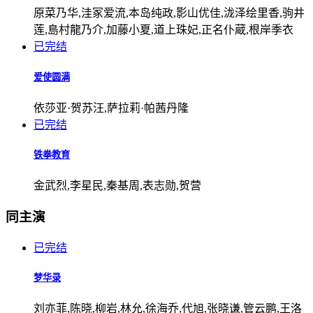
原菜乃华,洼冢爱流,本岛纯政,影山优佳,泷泽绘里香,驹井
莲,島村龍乃介,加藤小夏,道上珠妃,正名仆蔵,根岸季衣
已完结
爱使圆满
依莎亚·贺苏汪,萨拉莉·帕茜丹隆
已完结
铁拳教育
金武烈,李星民,秦基周,表志勋,贺营
同主演
已完结
梦华录
刘亦菲,陈晓,柳岩,林允,徐海乔,代旭,张晓谦,管云鹏,王洛