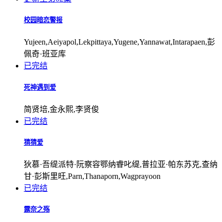
校园暗恋警报
Yujeen,Aeiyapol,Lekpittaya,Yugene,Yannawat,Intarapaen,彭
佩奇·班亚库
已完结
死神遇到爱
简贤培,金永熙,李贤俊
已完结
猜猜爱
狄慕·吾缇派特·阮察容鄂纳睿叱缇,普拉亚·帕东苏克,查纳
甘·彭斯里旺,Parn,Thanaporn,Wagprayoon
已完结
露奈之殇