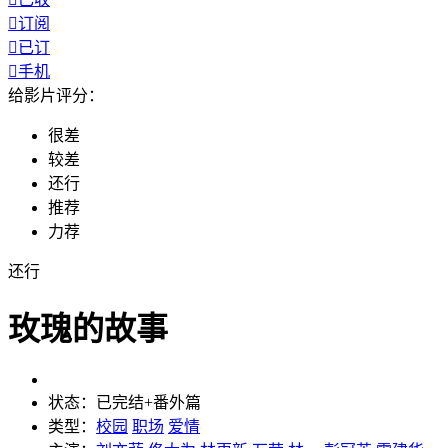

订阅

已订

手机
给影片评分：
很差
较差
还行
推荐
力荐
还行
玫瑰的故事
状态：
已完结+番外篇
类型：
校园
职场
爱情