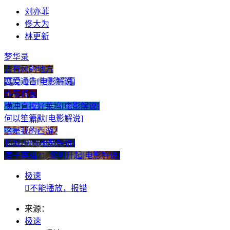
刘亦菲
佟大为
林更新
梦华录
去有风的地方
恋爱通告[电影解说]
昨夜将至
横冲直撞好莱坞[电影解说]
何以笙箫默[电影解说]
这是我的西游2
长城2016[电影解说]
痞子英雄2：黎明升起[电影解说]
极速

不能播放，报错
来源：
极速