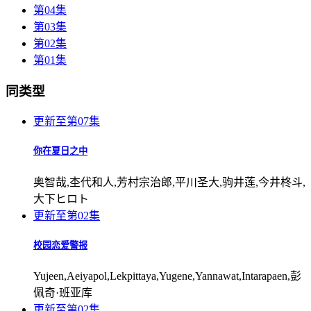
第04集
第03集
第02集
第01集
同类型
更新至第07集
你在夏日之中
奥智哉,杢代和人,芳村宗治郎,平川圣大,驹井莲,今井柊斗,
大下ヒロト
更新至第02集
校园恋爱警报
Yujeen,Aeiyapol,Lekpittaya,Yugene,Yannawat,Intarapaen,彭
佩奇·班亚库
更新至第02集