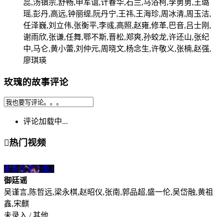
蕊,汤镇宗,舒畅,申军谊,计春华,石兰,马浴柯,李勇勇,王璐
瑶,彭丹,高远,钟丽缇,阮丹宁,王祎,王海珍,周冰清,周玉洁,
任泽巍,刘立伟,张衡平,李彧,高照,赵雍,修革,巴音,吕士刚,
谢雨欣,张谦,任舞,鄂不斯,晋松,郑爽,孙蛟龙,许还山,张纪
中,马仑,黄小蕾,刘仲元,周晓文,杨念生,许敬义,张楠,赵强,
廖琪瑛
玫瑰的故事评论
评论加载中...

热门视频
更新至第20集
1
御廷谣
吴谨言,陈哲远,梁永棋,赵昭仪,张南,郭品超,盛一伦,吴岱融,黄祖
鑫,宋麒
未录入 / 其他