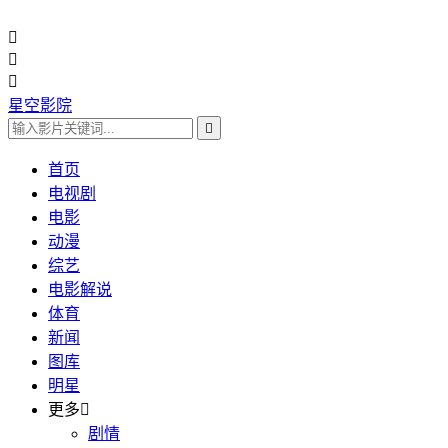



星空影院

首页
电视剧
电影
动漫
综艺
电影解说
体育
新闻
图库
明星
更多

剧情