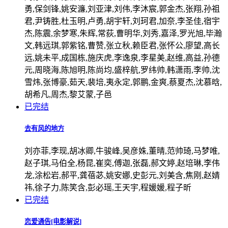
勇,保剑锋,姚安濂,刘亚津,刘伟,李沐宸,郭金杰,张翔,孙祖
君,尹铸胜,杜玉明,卢勇,胡宇轩,刘珂君,加奈,李圣佳,宿宇
杰,陈震,余梦寒,朱辉,常荻,曹明华,刘秀,嘉泽,罗光旭,毕瀚
文,韩远琪,郭紫铭,曹赞,张立秋,赖臣君,张怀公,廖望,高长
远,姚未平,成国栋,施庆虎,李逸泉,李星美,赵维,高益,孙德
元,周晓海,陈旭明,陈尚均,盛梓航,罗纬帅,韩潇雨,李帅,沈
雪炜,张博豪,茹天,裴培,夷永定,郭鹏,金爽,蔡夏杰,沈慕晗,
胡希凡,周杰,黎艾蒙,子邑
已完结
去有风的地方
刘亦菲,李现,胡冰卿,牛骏峰,吴彦姝,董晴,范帅琦,马梦唯,
赵子琪,马伯全,杨昆,崔奕,傅迦,张磊,郝文婷,赵培琳,李伟
龙,涂松岩,郝平,龚蓓苾,姚安娜,史彭元,刘美含,焦刚,赵婧
祎,徐子力,陈笑含,彭必瑶,王天宇,程媛媛,程子昕
已完结
恋爱通告[电影解说]