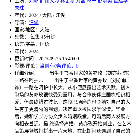
主演：
刘亦菲
佟大为
林更新
万茜
林一
彭冠英
霍建华
朱珠
年代：
2024 / 大陆 / 汪俊
导演：
汪俊
国家/地区：
大陆
集数：
每集 45分钟
语言/字幕：
国语
年代：
2024
更新时间：
2025-09-25 15:40:09
影视/评论：
当前有
0
条评论，

详细介绍：
出生于书香世家的黄亦玫（刘亦菲 饰）
一路在呵护…
出生于书香世家的黄亦玫（刘亦菲
饰）一路在呵护中长大，从小便展露出艺术天赋。初入
职场的黄亦玫很快受到重用，与合作伙伴庄国栋相识相
爱，但最终错过彼此，这段职场磨炼也令她对自己的人
生有了更清晰的规划，决定重返校园求学深造。毕业
后，她和学长方协文步入婚姻殿堂。可婚后两人发展方
向相去甚远，最 终选择离婚。黄亦玫开始创业，在艺术
品策展领域打拼出一片天地，在此期间还遇到了自己的