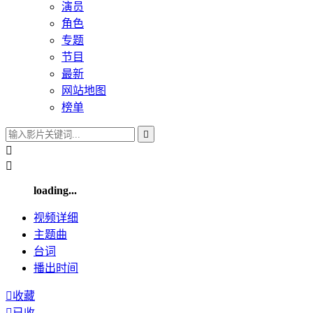
演员
角色
专题
节目
最新
网站地图
榜单



loading...
视频
详细
主题曲
台词
播出
时间

收藏

已收