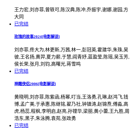
王力宏,刘亦菲,曾轶可,陈汉典,陈冲,乔振宇,谢娜,谢园,方
大同
已完结
玫瑰的故事2024[电影解说]
刘亦菲,佟大为,林更新,万茜,林一,彭冠英,霍建华,朱珠,吴
彼,王名扬,黄羿,夏力薪,于慧,阎青妤,蓝盈莹,陈瑶,吴玉芳,
侯长荣,张月,刘钧,高曙光,蒋雪鸣
已完结
神雕侠侣2006[电影解说]
黄晓明,刘亦菲,陈紫函,杨幂,叮当,王洛勇,孔琳,赵鸿飞,钱
博,孟广美,于承惠,陈继铭,翟乃社,钟镇涛,赵锦焘,傅淼,高
虎,杨蕊,程枫,李明启,赵亮,孙锂华,梁丽,黄小蕾,王九胜,周
浩东,黑子,朱泳腾,袁苑,张政勇
已完结