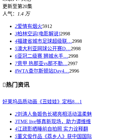
更新至第20集
人气：
1.4 万
2
爱情有烟火
5912
3
柏林空运[电影解说]
2998
4
福建省城市足球超级联…
2998
5
澳大利亚网球公开赛D…
2998
6
亚冠二级赛 狮城水手…
2998
7
意甲 热那亚vs那不勒…
2997
8
WTA查尔斯顿站Day4…
2996

热门资讯
好莱坞品质动画《丑娃娃》定档8…
1
2
刘涛人鱼姬色长裙亮相活动温柔魅
3
TME live够真新现场，助力谭维维
4
江疏影晒睡前自拍照 实力诠释翻
5
董文俊作品《荔乡人》获中国国际