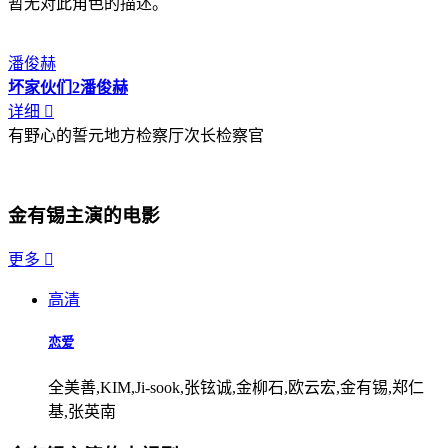
暂无对此角色的描述。
潘俊赫
坏家伙们2
潘俊赫
详细

有野心的誓元地方检察厅次长检察官
金有锡主演的电影
更多

高清
恋爱
全美善,KIM,Ji-sook,张铉诚,金柳石,欧云宏,金有锡,郑仁
基,张英南