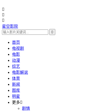



星空影院

首页
电视剧
电影
动漫
综艺
电影解说
体育
新闻
图库
明星
更多

剧情