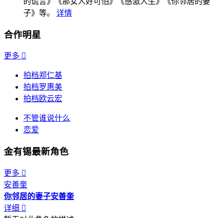
的谎言》《那女人好可怕》《感激人生》《你邻居的妻
子》等。
详情
合作明星
更多

拍档郑仁基
拍档罗惠美
拍档欧云宏
不管谁说什么
恋爱
金有锡最新角色
更多

安善奎
你邻居的妻子
安善奎
详细
