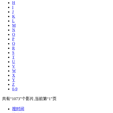
H
I
J
K
L
M
N
O
P
Q
R
S
T
U
V
W
X
Y
Z
0-9
共有
“1073”
个影片,当前第
“1”
页
按时间