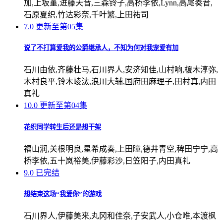
加,上坂堇,进藤天音,三森铃子,高桥李依,Lynn,高尾奏音,
石原夏织,竹达彩奈,千叶繁,上田祐司
7.0
更新至第05集
说了不打算爱我的公爵继承人，不知为何对我宠爱有加
石川由依,齐藤壮马,石川界人,安济知佳,山村响,榎木淳弥,
木村良平,铃木崚汰,浪川大辅,国府田麻理子,田村真,内田
真礼
10.0
更新至第04集
花织同学转生后还是想干架
福山润,关根明良,星希成奏,上田瞳,德井青空,稗田宁宁,高
桥李依,五十岚裕美,伊藤彩沙,日笠阳子,内田真礼
9.0
已完结
想结束这场“我爱你”的游戏
石川界人,伊藤美来,丸冈和佳奈,子安武人,小仓唯,本渡枫