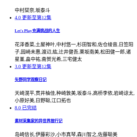
中村栞奈,坂泰斗
4.0
更新至第12集
Let's Play充满挑战的人生
花泽香菜,土屋神叶,中村悠一,杉田智和,佐仓绫音,日笠阳
子,园崎未惠,渡辺,紘,辻井健吾,栗坂南美,松田健一郎,诸
星堇,畠中祐,斋贺光希,三宅健太
3.0
更新至第12集
矢野同学观察日记
天崎滉平,贯井柚佳,种崎敦美,坂泰斗,高桥李依,岩崎谅太,
小原好美,日野聪,江口拓也
8.0
已完结
素材采集家的异世界旅行记
岛崎信长,伊藤彩沙,小市真琴,森川智之,佐藤聪美