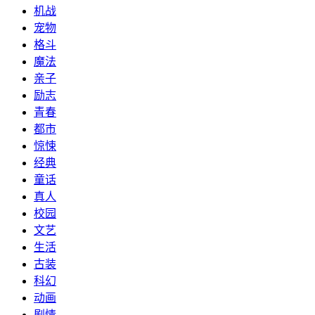
机战
宠物
格斗
魔法
亲子
励志
青春
都市
惊悚
经典
童话
真人
校园
文艺
生活
古装
科幻
动画
剧情