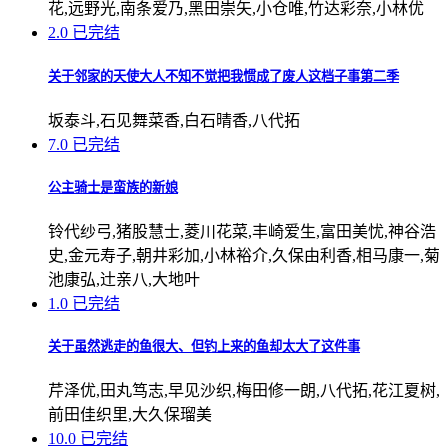
花,远野光,南条爱乃,黑田崇矢,小仓唯,竹达彩奈,小林优
2.0
已完结
关于邻家的天使大人不知不觉把我惯成了废人这档子事第二季
坂泰斗,石见舞菜香,白石晴香,八代拓
7.0
已完结
公主骑士是蛮族的新娘
铃代纱弓,猪股慧士,菱川花菜,丰崎爱生,富田美忧,神谷浩
史,金元寿子,朝井彩加,小林裕介,久保由利香,相马康一,菊
池康弘,辻亲八,大地叶
1.0
已完结
关于虽然逃走的鱼很大、但钓上来的鱼却太大了这件事
芹泽优,田丸笃志,早见沙织,梅田修一朗,八代拓,花江夏树,
前田佳织里,大久保瑠美
10.0
已完结