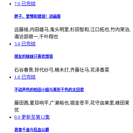
7.0
已完结
胖子、爱情和错误！动画版
远藤绫,内田雄马,鬼头明里,杉田智和,江口拓也,竹内荣治,
诹访部顺一,千叶翔也
3.0
已完结
朋友的妹妹只喜欢烦我
石谷春贵,铃代纱弓,楠木灯,齐藤壮马,花泽香菜
1.0
已完结
不动声色的柏田小姐与喜形于色的太田君
藤田茜,夏目响平,广濑裕也,堀金苍平,花守由美里,峰田茉
优
9.0
更新至第12集
恶食千金与狂血公爵