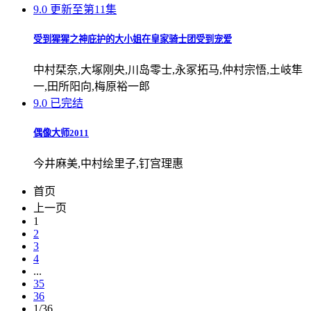
9.0
更新至第11集
受到猩猩之神庇护的大小姐在皇家骑士团受到宠爱
中村栞奈,大塚刚央,川岛零士,永冢拓马,仲村宗悟,土岐隼
一,田所阳向,梅原裕一郎
9.0
已完结
偶像大师2011
今井麻美,中村绘里子,钉宫理惠
首页
上一页
1
2
3
4
...
35
36
1/36