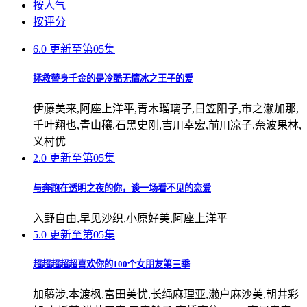
按人气
按评分
6.0
更新至第05集
拯救替身千金的是冷酷无情冰之王子的爱
伊藤美来,阿座上洋平,青木瑠璃子,日笠阳子,市之濑加那,
千叶翔也,青山穰,石黑史刚,吉川幸宏,前川凉子,奈波果林,
义村优
2.0
更新至第05集
与奔跑在透明之夜的你，谈一场看不见的恋爱
入野自由,早见沙织,小原好美,阿座上洋平
5.0
更新至第05集
超超超超超喜欢你的100个女朋友第三季
加藤涉,本渡枫,富田美忧,长绳麻理亚,濑户麻沙美,朝井彩