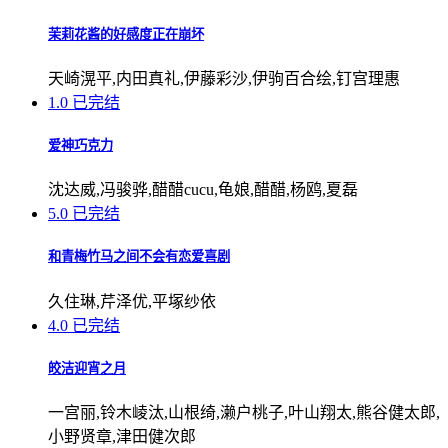
茉莉花酱的好感度正在崩坏
天崎滉平,内田真礼,伊藤彩沙,伊驹百合绘,钉宫理惠
1.0
已完结
爱神巧克力
沈达威,冯骏骅,醋醋cucu,龟娘,醋醋,杨鸥,夏磊
5.0
已完结
和青梅竹马之间不会有恋爱喜剧
久住琳,芹泽优,平塚纱依
4.0
已完结
皎洁迎宵之月
一宫丽,铃木崚汰,山根绮,濑户桃子,叶山翔太,熊谷健太郎,
小野贤章,津田健次郎