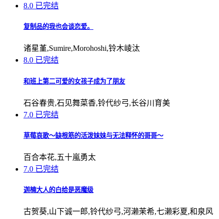
8.0
已完结
复制品的我也会谈恋爱。
诸星堇,Sumire,Morohoshi,铃木崚汰
8.0
已完结
和班上第二可爱的女孩子成为了朋友
石谷春贵,石见舞菜香,铃代纱弓,长谷川育美
7.0
已完结
草莓哀歌～缺根筋的活泼妹妹与无法释怀的哥哥～
百合本花,五十嵐勇太
7.0
已完结
迦楠大人的白给是恶魔级
古贺葵,山下诚一郎,铃代纱弓,河濑茉希,七濑彩夏,和泉风