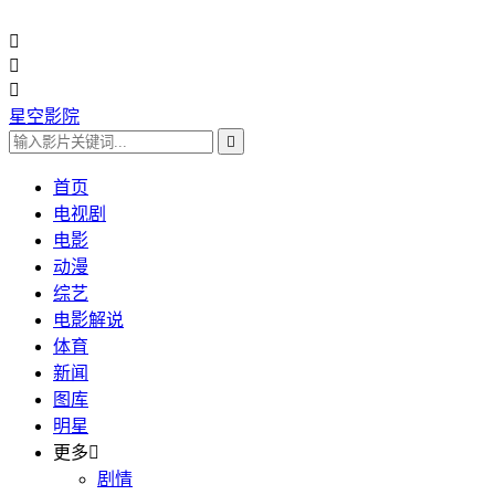



星空影院

首页
电视剧
电影
动漫
综艺
电影解说
体育
新闻
图库
明星
更多

剧情