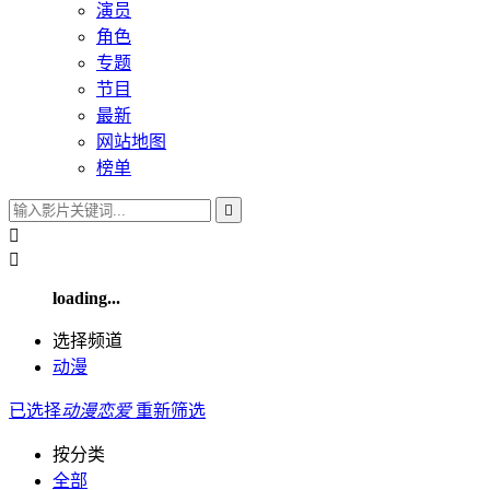
演员
角色
专题
节目
最新
网站地图
榜单



loading...
选择频道
动漫
已选择
动漫
恋爱
重新筛选
按分类
全部