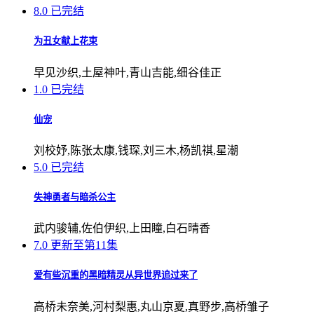
8.0
已完结
为丑女献上花束
早见沙织,土屋神叶,青山吉能,细谷佳正
1.0
已完结
仙宠
刘校妤,陈张太康,钱琛,刘三木,杨凯祺,星潮
5.0
已完结
失神勇者与暗杀公主
武内骏辅,佐伯伊织,上田瞳,白石晴香
7.0
更新至第11集
爱有些沉重的黑暗精灵从异世界追过来了
高桥未奈美,河村梨惠,丸山京夏,真野步,高桥雏子