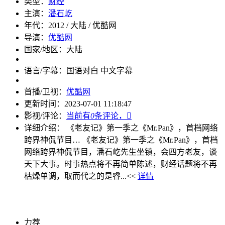
类型：
财经
主演：
潘石屹
年代：
2012 / 大陆 / 优酷网
导演：
优酷网
国家/地区：
大陆
语言/字幕：
国语对白 中文字幕
首播/卫视：
优酷网
更新时间：
2023-07-01 11:18:47
影视/评论：
当前有
0
条评论，

详细介绍：
《老友记》第一季之《Mr.Pan》，首档网络
跨界神侃节目…
《老友记》第一季之《Mr.Pan》，首档
网络跨界神侃节目，潘石屹先生坐镇，会四方老友，谈
天下大事。时事热点将不再简单陈述，财经话题将不再
枯燥单调，取而代之的是睿...<<
详情
力荐