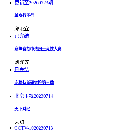
更新至20260523期
单身行不行
邱沁宜
已完结
巅峰食刻中法厨王竞技大赛
刘烨等
已完结
专精特新研究院第三季
北京卫视
20230714
天下财经
未知
CCTV-10
20230713