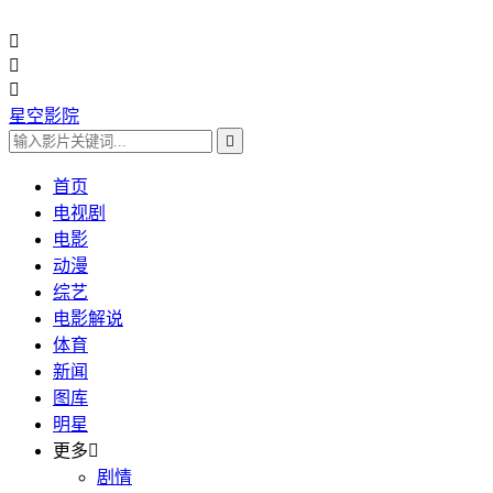



星空影院

首页
电视剧
电影
动漫
综艺
电影解说
体育
新闻
图库
明星
更多

剧情