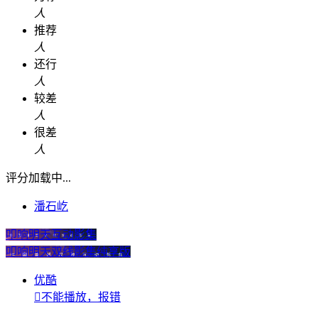
人
推荐
人
还行
人
较差
人
很差
人
评分加载中...
潘石屹
叩响明天互动影集
叩响明天双线影集纯享版
优酷

不能播放，报错