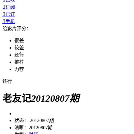

订阅

已订

手机
给影片评分：
很差
较差
还行
推荐
力荐
还行
老友记
20120807期
状态：
20120807期
清晰：
20120807期