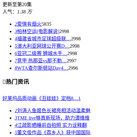
更新至第20集
人气：
1.38 万
2
爱情有烟火
5835
3
柏林空运[电影解说]
2998
4
福建省城市足球超级联…
2998
5
澳大利亚网球公开赛D…
2998
6
亚冠二级赛 狮城水手…
2998
7
意甲 热那亚vs那不勒…
2997
8
WTA查尔斯顿站Day4…
2996

热门资讯
好莱坞品质动画《丑娃娃》定档8…
1
2
刘涛人鱼姬色长裙亮相活动温柔魅
3
TME live够真新现场，助力谭维维
4
江疏影晒睡前自拍照 实力诠释翻
5
董文俊作品《荔乡人》获中国国际