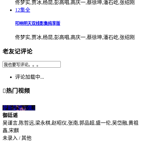
佟梦实,贾冰,杨昆,彭高唱,高庆一,蔡徐坤,潘石屹,张绍刚
12集全
叩响明天双线影集纯享版
佟梦实,贾冰,杨昆,彭高唱,高庆一,蔡徐坤,潘石屹,张绍刚
老友记评论
评论加载中...

热门视频
更新至第20集
1
御廷谣
吴谨言,陈哲远,梁永棋,赵昭仪,张南,郭品超,盛一伦,吴岱融,黄祖
鑫,宋麒
未录入 / 其他