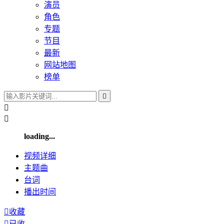
演员
角色
专题
节目
最新
网站地图
榜单



loading...
视频
详细
主题曲
台词
播出
时间

收藏

已收