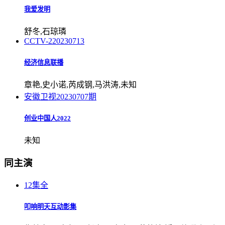
我爱发明
舒冬,石琼璘
CCTV-2
20230713
经济信息联播
章艳,史小诺,芮成钢,马洪涛,未知
安徽卫视
20230707期
创业中国人2022
未知
同主演
12集全
叩响明天互动影集