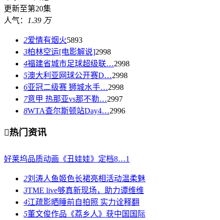
更新至第20集
人气：
1.39 万
2
爱情有烟火
5893
3
柏林空运[电影解说]
2998
4
福建省城市足球超级联…
2998
5
澳大利亚网球公开赛D…
2998
6
亚冠二级赛 狮城水手…
2998
7
意甲 热那亚vs那不勒…
2997
8
WTA查尔斯顿站Day4…
2996

热门资讯
好莱坞品质动画《丑娃娃》定档8…
1
2
刘涛人鱼姬色长裙亮相活动温柔魅
3
TME live够真新现场，助力谭维维
4
江疏影晒睡前自拍照 实力诠释翻
5
董文俊作品《荔乡人》获中国国际