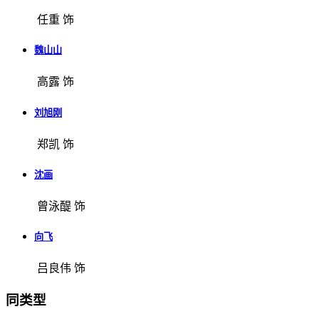
任重 饰
魏山山
高露 饰
刘旭刚
郑凯 饰
沈画
曾泳醍 饰
向飞
吕良伟 饰
同类型