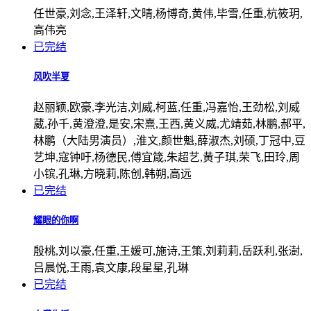
任世豪,刘念,王泽轩,文晴,杨博奇,黄伟,毕雪,任重,杭筱玥,
高伟亮
已完结
风吹半夏
赵丽颖,欧豪,李光洁,刘威,柯蓝,任重,冯嘉怡,王劲松,刘威
葳,孙千,黄澄澄,是安,宋熹,王西,黄义威,尤靖茹,林鹏,郝平,
林鹏（大陆男演员）,淮文,颜世魁,薛淑杰,刘硕,丁冠中,豆
艺坤,寇钟吁,杨德民,傅宜箴,朱超艺,黄子琪,荣飞,田玲,周
小镔,孔琳,方晓莉,陈创,韩朔,高远
已完结
耀眼的你啊
殷桃,刘以豪,任重,王媛可,施诗,王策,刘莉莉,岳跃利,张澍,
吕晨悦,王雨,袁文康,段星星,孔琳
已完结