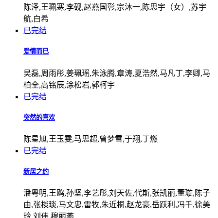
陈泽,王珮寒,李砚,赵燕国彰,宗沐一,陈思宇（女）,苏宇
航,白希
已完结
爱情而已
吴磊,周雨彤,姜珮瑶,朱泳腾,章涛,夏浩然,马凡丁,李卿,马
柏全,高铭辰,涂松岩,郭柯宇
已完结
突然的喜欢
陈星旭,王玉雯,马思超,曾梦雪,于翔,丁燃
已完结
新居之约
潘粤明,王鸥,孙坚,李艺彤,刘天佐,代斯,张凯丽,董璇,陈子
由,张棪琰,马文忠,雷牧,朱近桐,赵龙豪,岳跃利,冯千,徐美
玲,刘伟,穆丽燕