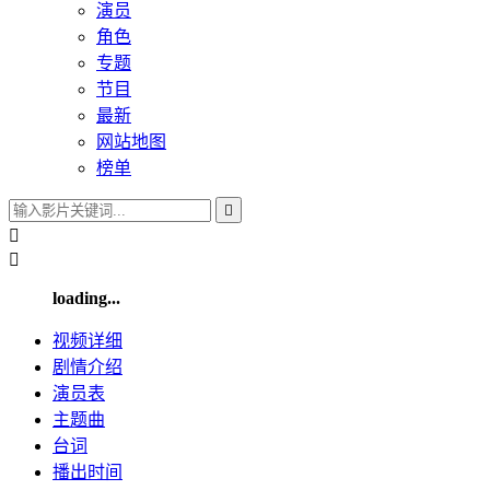
演员
角色
专题
节目
最新
网站地图
榜单



loading...
视频
详细
剧情
介绍
演员
表
主题曲
台词
播出
时间