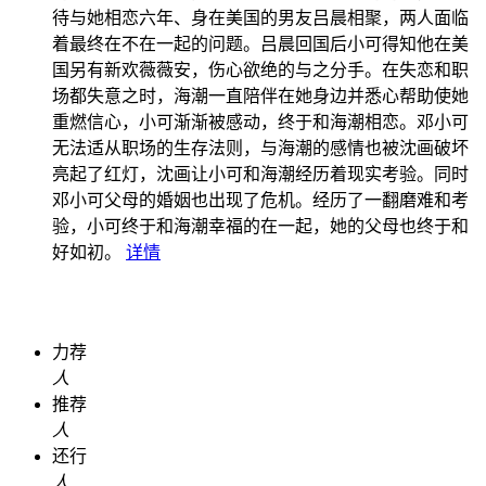
待与她相恋六年、身在美国的男友吕晨相聚，两人面临
着最终在不在一起的问题。吕晨回国后小可得知他在美
国另有新欢薇薇安，伤心欲绝的与之分手。在失恋和职
场都失意之时，海潮一直陪伴在她身边并悉心帮助使她
重燃信心，小可渐渐被感动，终于和海潮相恋。邓小可
无法适从职场的生存法则，与海潮的感情也被沈画破坏
亮起了红灯，沈画让小可和海潮经历着现实考验。同时
邓小可父母的婚姻也出现了危机。经历了一翻磨难和考
验，小可终于和海潮幸福的在一起，她的父母也终于和
好如初。
详情
力荐
人
推荐
人
还行
人