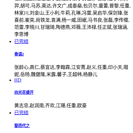
羿,胡可,马苏,英达,许文广,成泰燊,包贝尔,童蕾,曾黎,任重,
林家川,刘金山,王小利,牛莉,孔琳,冯雷,吴启华,保剑锋,张
喜前,崔奕,尚铁龙,袁满,杨一威,田岷,马书良,张磊,李传缨,
范雷,李晓川,甘瑞琦,陶德燕,邓薇,王沛禄,任正斌,张瑞涵,
李思博
已完结
骨语2
张龄心,高仁,蔡宜达,李翰霖,江安菁,赵义,任重,印小天,啜
妮,岳旸,魏健隆,米露,馨子,王超帏,杨静儿
HD
向光花盛开
黄志忠,赵润南,齐欢,江珊,任重,欧豪
已完结
娶而代之