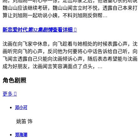
刚，刘旭刚一听心中一惊，走出邓家之后，他语重心长的劝说
魏山山应该继续考研，魏山山闻言立时不悦，透露自己本来打
算让刘旭刚一起劝说小姨，不料刘旭刚反倒帮…
新恋爱时代
第32集剧情
查看详细

沈画在向飞家中休息，向飞趁着与她相处的时候表露心声，沈
画听完向飞的心声，反问他为何要将心中话告诉给自己听，向
飞闻言透露自己只能向沈画倾诉心声，随后表态希望能与沈画
成为好朋友，沈画闻言笑容满面点了点头，…
角色剧照
更多

邓小可
姚笛 饰
郑海潮