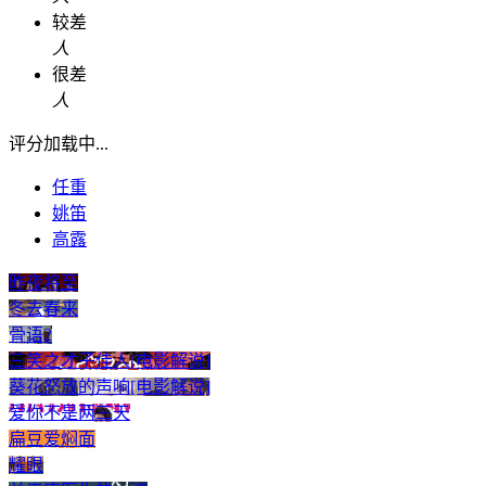
较差
人
很差
人
评分加载中...
任重
姚笛
高露
昨夜将至
冬去春来
骨语2
三笑之才子佳人[电影解说]
葵花怒放的声响[电影解说]
爱你不是两三天
扁豆爱焖面
耀眼