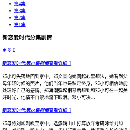
第4集
第3集
第2集
第1集
新恋爱时代分集剧情
更多

新恋爱时代
第34集剧情
查看详细

邓小可失落地回到家中，邓文宣向她问起心里想法，她看到父
母年轻时候的照片，他们当年也是私定终身，邓小可相信她能
处理好自己的感情。郑海潮弹起钢琴后想到和邓小可在一起美
好时光，他情不自禁地流下眼泪。邓小可决…
新恋爱时代
第33集剧情
查看详细

邓母将刘旭刚唤至家中，透露魏山山打算放弃考研嫁给刘旭