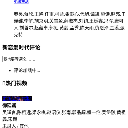
小满生活
秦昊,蒋欣,王鸥,任重,柯蓝,张龄心,代旭,谭凯,施诗,赵亮,于
谨维,李解,施京明,关雪盈,薛淑杰,刘钧,王栎鑫,冯晖,康可
人,刘哲尔,赵蕴卓,郭虹,黄毅,孟秀,陈天雨,仇恩泽,金溪,派
克特
新恋爱时代评论
评论加载中...

热门视频
更新至第20集
1
御廷谣
吴谨言,陈哲远,梁永棋,赵昭仪,张南,郭品超,盛一伦,吴岱融,黄祖
鑫,宋麒
未录入 / 其他