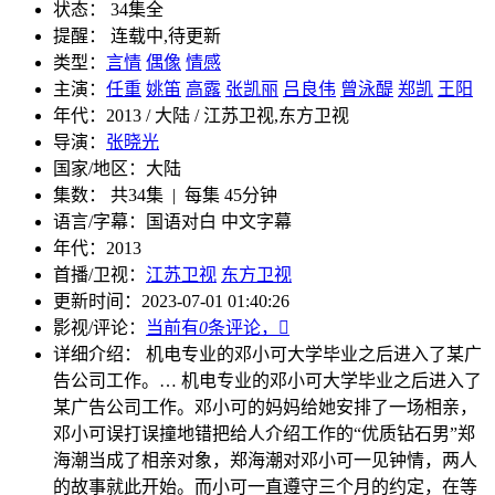
状态：
34集全
提醒：
连载中,待更新
类型：
言情
偶像
情感
主演：
任重
姚笛
高露
张凯丽
吕良伟
曾泳醍
郑凯
王阳
年代：
2013 / 大陆 / 江苏卫视,东方卫视
导演：
张晓光
国家/地区：
大陆
集数：
共34集 | 每集 45分钟
语言/字幕：
国语对白 中文字幕
年代：
2013
首播/卫视：
江苏卫视
东方卫视
更新时间：
2023-07-01 01:40:26
影视/评论：
当前有
0
条评论，

详细介绍：
机电专业的邓小可大学毕业之后进入了某广
告公司工作。…
机电专业的邓小可大学毕业之后进入了
某广告公司工作。邓小可的妈妈给她安排了一场相亲，
邓小可误打误撞地错把给人介绍工作的“优质钻石男”郑
海潮当成了相亲对象，郑海潮对邓小可一见钟情，两人
的故事就此开始。而小可一直遵守三个月的约定，在等