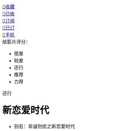

收藏

已收

订阅

已订

手机
给影片评分：
很差
较差
还行
推荐
力荐
还行
新恋爱时代
别名：
非诚勿扰之新恋爱时代