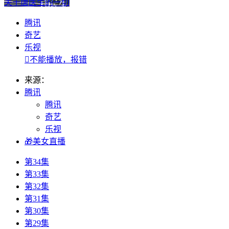
关于唐医生的一切
腾讯
奇艺
乐视

不能播放，报错
来源：
腾讯
腾讯
奇艺
乐视
🎁美女直播
第34集
第33集
第32集
第31集
第30集
第29集