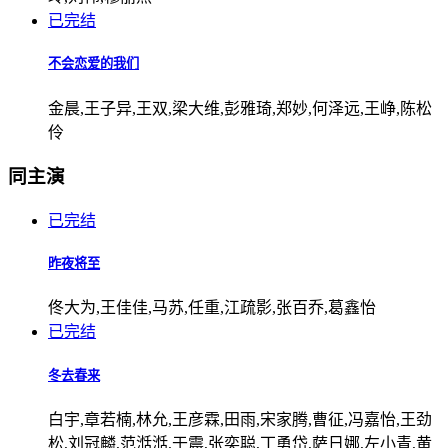
已完结
不会恋爱的我们
金晨,王子异,王双,梁大维,彭雅琦,郑妙,何泽远,王峥,陈松
伶
同主演
已完结
昨夜将至
佟大为,王佳佳,马苏,任重,江疏影,张百乔,葛鑫怡
已完结
冬去春来
白宇,章若楠,林允,王彦霖,田雨,宋家腾,曹征,冯嘉怡,王劲
松,刘冠麟,范湉湉,于震,张奕聪,丁勇岱,萨日娜,左小青,黄