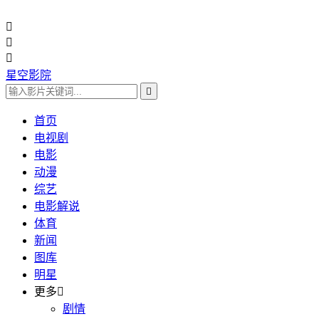



星空影院

首页
电视剧
电影
动漫
综艺
电影解说
体育
新闻
图库
明星
更多

剧情