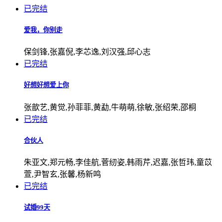
已完结
爱我，你别走
保剑锋,张嘉倪,李芯逸,刘汉强,邱心志
已完结
好想好想爱上你
张歆艺,黄觉,孙菲菲,黄勐,牛萌萌,徐敏,张绍荣,邵桐
已完结
合伙人
朱亚文,郑元畅,李佳航,菅纫姿,韩雨芹,迟嘉,张哲玮,童苡
萱,尹智玄,张馨,杨新鸣
已完结
试婚99天