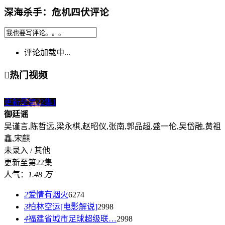
深海杀手：危机四伏评论
评论加载中...

热门视频
更新至第22集
1
御廷谣
吴谨言,陈哲远,梁永棋,赵昭仪,张南,郭品超,盛一伦,吴岱融,黄祖
鑫,宋麒
未录入 / 其他
更新至第22集
人气：
1.48 万
2
爱情有烟火
6274
3
柏林空运[电影解说]
2998
4
福建省城市足球超级联…
2998