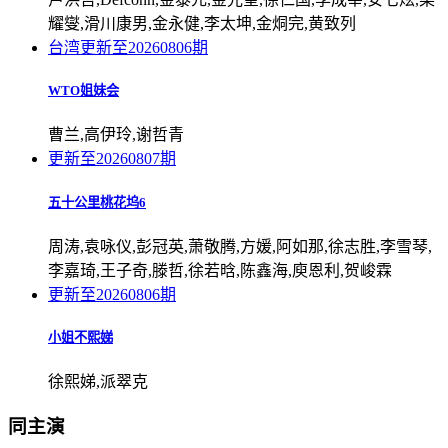
耀燮,滑川康男,金永健,李太坤,金烔完,黄致列
台湾
更新至20260806期
WTO姐妹会
曹兰,高伊玲,谢哲青
更新至20260807期
五十公里桃花坞6
周涛,袁咏仪,彭冠英,萧敬腾,方媛,阿如那,徐志胜,李雪琴,
李嘉琦,王子奇,滕哲,徐若晗,陈鑫海,庾恩利,贺峻霖
更新至20260806期
小姐不熙娣
徐熙娣,派翠克
同主演