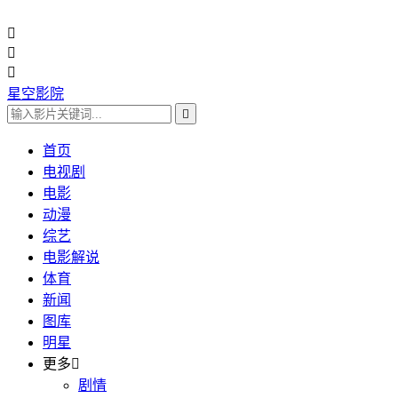



星空影院

首页
电视剧
电影
动漫
综艺
电影解说
体育
新闻
图库
明星
更多

剧情