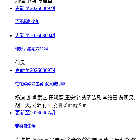
刘佳,小河,张嘉益
更新至20260809期
了不起的少年
更新至20260809期
你好，星期六2024
何炅
更新至20260809期
忙忙碌碌寻宝藏·双人成行季
杨迪,庞博,武艺,田曦薇,王安宇,黄子弘凡,李维嘉,黄明昊,
胡一天,吴昕,孙阳,孙阳,Sunny,Sun
更新至20260807期
我独自生活
卢洪哲,Defconn,金泰元,金光奎,徐仁国,李成宰,安七炫,梁