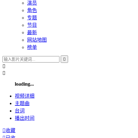
演员
角色
专题
节目
最新
网站地图
榜单



loading...
视频
详细
主题曲
台词
播出
时间

收藏

已收