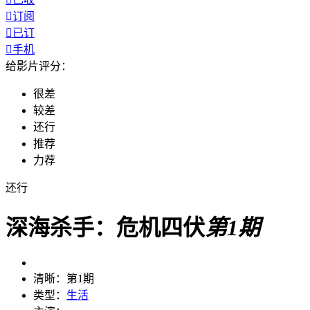

订阅

已订

手机
给影片评分：
很差
较差
还行
推荐
力荐
还行
深海杀手：危机四伏
第1期
清晰：
第1期
类型：
生活