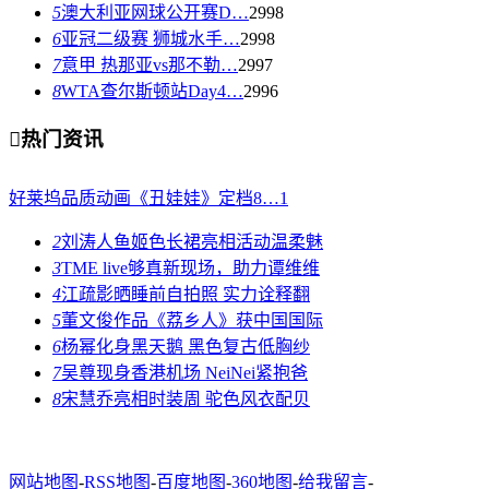
5
澳大利亚网球公开赛D…
2998
6
亚冠二级赛 狮城水手…
2998
7
意甲 热那亚vs那不勒…
2997
8
WTA查尔斯顿站Day4…
2996

热门资讯
好莱坞品质动画《丑娃娃》定档8…
1
2
刘涛人鱼姬色长裙亮相活动温柔魅
3
TME live够真新现场，助力谭维维
4
江疏影晒睡前自拍照 实力诠释翻
5
董文俊作品《荔乡人》获中国国际
6
杨幂化身黑天鹅 黑色复古低胸纱
7
吴尊现身香港机场 NeiNei紧抱爸
8
宋慧乔亮相时装周 驼色风衣配贝
网站地图
-
RSS地图
-
百度地图
-
360地图
-
给我留言
-