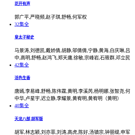
花开有声
郭广平,严晓频,赵子琪,舒畅,何军权
32集全
皇太子秘史
马景涛,刘德凯,戴娇倩,胡静,邬倩倩,宁静,黄海,白庆琳,吕
中,高明,舒畅,赵鸿飞,郑天庸,徐敏,宗峰岩,石筱群,邓立民
42集全
活色生香
唐嫣,李易峰,舒畅,陈伟霆,黄明,李溪芮,杨明娜,张智尧,何
中华,卢星宇,迟立静,李耀景,黄宥明,黄宥明（黄明）
40集全
天龙八部 胡军版
胡军,林志颖,刘亦菲,刘涛,高虎,陈好,汤镇宗,钟丽缇,申军