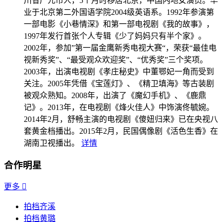
川省广元市人，5个月时移居北京，中国内地女演员。毕
业于北京第二外国语学院2004级英语系。1992年参演第
一部电影《小巷情深》和第一部电视剧《我的故事》，
1997年发行首张个人专辑《少了妈妈只有半个家》。
2002年，参加”第一届金鹰新秀电视大赛“，荣获“最佳电
视新秀奖”、“最受观众欢迎奖”、“优秀奖”三个奖项。
2003年，出演电视剧《孝庄秘史》中董鄂妃一角而受到
关注。2005年凭借《宝莲灯》、《精卫填海》等古装剧
被观众熟知。2008年，出演了《魔幻手机》、《鹿鼎
记》。2013年，在电视剧《烽火佳人》中饰演佟毓婉。
2014年2月，舒畅主演的电视剧《傻妞归来》已在央视八
套黄金档播出。2015年2月，民国偶像剧《活色生香》在
湖南卫视播出。
详情
合作明星
更多

拍档齐溪
拍档黄璐