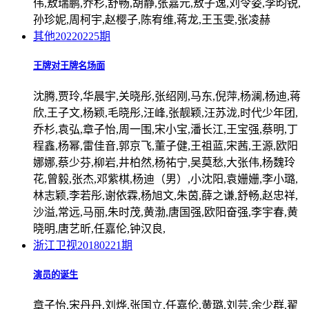
伟,敖瑞鹏,乔杉,舒畅,胡静,张嘉元,敖子逸,刘令姿,李昀锐,
孙珍妮,周柯宇,赵樱子,陈宥维,蒋龙,王玉雯,张凌赫
其他
20220225期
王牌对王牌名场面
沈腾,贾玲,华晨宇,关晓彤,张绍刚,马东,倪萍,杨澜,杨迪,蒋
欣,王子文,杨颖,毛晓彤,汪峰,张靓颖,汪苏泷,时代少年团,
乔杉,袁弘,章子怡,周一围,宋小宝,潘长江,王宝强,蔡明,丁
程鑫,杨幂,雷佳音,郭京飞,董子健,王祖蓝,宋茜,王源,欧阳
娜娜,蔡少芬,柳岩,井柏然,杨祐宁,吴莫愁,大张伟,杨魏玲
花,曾毅,张杰,邓紫棋,杨迪（男）,小沈阳,袁姗姗,李小璐,
林志颖,李若彤,谢依霖,杨旭文,朱茵,薛之谦,舒畅,赵忠祥,
沙溢,常远,马丽,朱时茂,黄渤,唐国强,欧阳奋强,李宇春,黄
晓明,唐艺昕,任嘉伦,钟汉良,
浙江卫视
20180221期
演员的诞生
章子怡,宋丹丹,刘烨,张国立,任嘉伦,黄璐,刘芸,余少群,翟