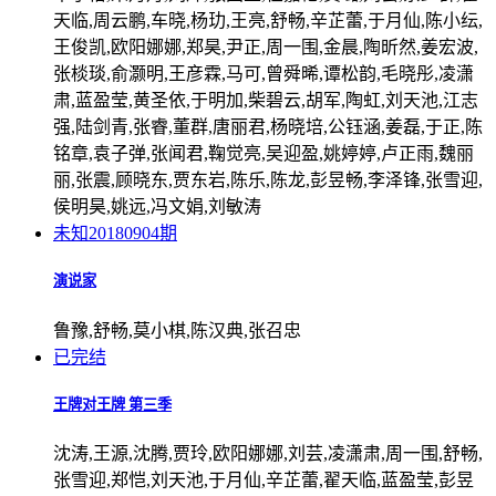
天临,周云鹏,车晓,杨玏,王亮,舒畅,辛芷蕾,于月仙,陈小纭,
王俊凯,欧阳娜娜,郑昊,尹正,周一围,金晨,陶昕然,姜宏波,
张棪琰,俞灏明,王彦霖,马可,曾舜晞,谭松韵,毛晓彤,凌潇
肃,蓝盈莹,黄圣依,于明加,柴碧云,胡军,陶虹,刘天池,江志
强,陆剑青,张睿,董群,唐丽君,杨晓培,公钰涵,姜磊,于正,陈
铭章,袁子弹,张闻君,鞠觉亮,吴迎盈,姚婷婷,卢正雨,魏丽
丽,张震,顾晓东,贾东岩,陈乐,陈龙,彭昱畅,李泽锋,张雪迎,
侯明昊,姚远,冯文娟,刘敏涛
未知
20180904期
演说家
鲁豫,舒畅,莫小棋,陈汉典,张召忠
已完结
王牌对王牌 第三季
沈涛,王源,沈腾,贾玲,欧阳娜娜,刘芸,凌潇肃,周一围,舒畅,
张雪迎,郑恺,刘天池,于月仙,辛芷蕾,翟天临,蓝盈莹,彭昱