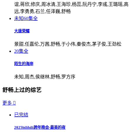
谊,蒋欣,修庆,周冰清,王海珍,杨蕊,阮丹宁,李彧,王璐瑶,高
远,李勇勇,石兰,任泽巍,舒畅
未知
60集全
大唐荣耀
景甜,任嘉伦,万茜,舒畅,于小伟,秦俊杰,茅子俊,王劲松
20集全
陌生的海岸
未知,周杰,侯继林,舒畅,罗方序
舒畅上过的综艺
更多

已完结
2025bilibili跨年晚会·最美的夜