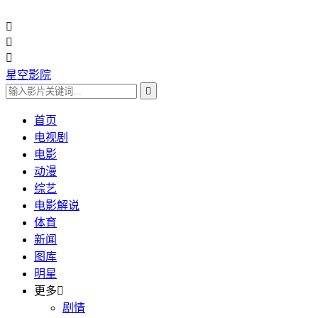



星空影院

首页
电视剧
电影
动漫
综艺
电影解说
体育
新闻
图库
明星
更多

剧情