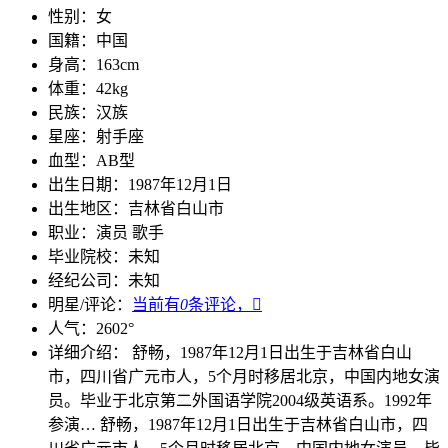
性别：
女
国籍：
中国
身高：
163cm
体重：
42kg
民族：
汉族
星座：
射手座
血型：
AB型
出生日期：
1987年12月1日
出生地区：
吉林省白山市
职业：
演员 歌手
毕业院校：
未知
经纪公司：
未知
明星/评论：
当前有
0
条评论，

人气：
2602
°
详细介绍：
舒畅，1987年12月1日出生于吉林省白山
市，四川省广元市人，5个月时移居北京，中国内地女演
员。毕业于北京第二外国语学院2004级英语系。1992年
参演…
舒畅，1987年12月1日出生于吉林省白山市，四