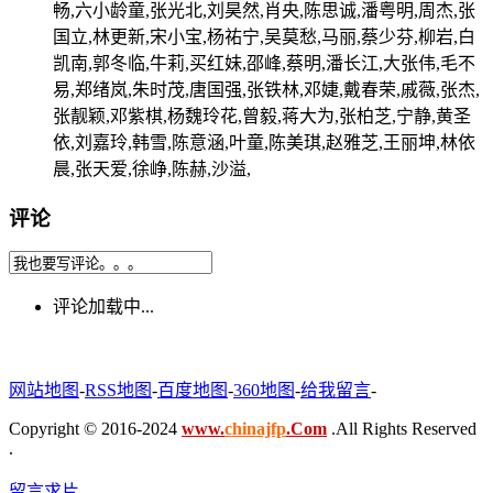
畅,六小龄童,张光北,刘昊然,肖央,陈思诚,潘粤明,周杰,张
国立,林更新,宋小宝,杨祐宁,吴莫愁,马丽,蔡少芬,柳岩,白
凯南,郭冬临,牛莉,买红妹,邵峰,蔡明,潘长江,大张伟,毛不
易,郑绪岚,朱时茂,唐国强,张铁林,邓婕,戴春荣,戚薇,张杰,
张靓颖,邓紫棋,杨魏玲花,曾毅,蒋大为,张柏芝,宁静,黄圣
依,刘嘉玲,韩雪,陈意涵,叶童,陈美琪,赵雅芝,王丽坤,林依
晨,张天爱,徐峥,陈赫,沙溢,
评论
评论加载中...
网站地图
-
RSS地图
-
百度地图
-
360地图
-
给我留言
-
Copyright © 2016-2024
www.
chinajfp
.Com
.All Rights Reserved
.
留言求片