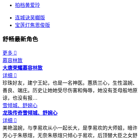
拍档黄爱玲
连城诀吴樾版
宝莲灯焦恩俊版
舒畅最新角色
更多

慕容林致
大唐荣耀
慕容林致
详细

珍珠好友，建宁王妃，也是一名神医。蕙质兰心，生性温婉、
善良、端庄。历史让她她受尽伤害和侮辱，她没有圣母般地原
谅，也没有报…
雪倾城、舒婉心
龙珠传奇
雪倾城、舒婉心
详细

美艳温婉，与李易欢从小一起长大，是李易欢的大师姐，暗许
芳心于朱慈煊，无奈朱慈煊只倾心于易欢，后顶替大臣之女舒