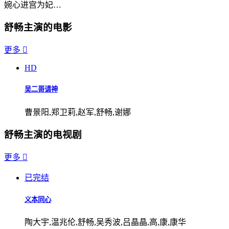
婉心进宫为妃…
舒畅主演的电影
更多

HD
吴二哥请神
曹景阳,郑卫莉,赵军,舒畅,谢娜
舒畅主演的电视剧
更多

已完结
义本同心
陶大宇,温兆伦,舒畅,吴秀波,吕晶晶,高,康,康华