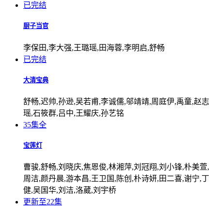
已完结
厨子当官
李保田,李大强,王璐瑶,田海蓉,李明启,舒畅
已完结
大清宝典
舒畅,迟帅,孙逊,吴若甫,李诚儒,邬靖靖,周庭伊,禹童,赵志
瑶,石筱群,吕中,王耀庆,孙艺铭
35集全
宝莲灯
曹骏,舒畅,刘晓庆,焦恩俊,林湘萍,刘冠翔,刘小锋,朴美萱,
周洁,颜丹晨,游本昌,王卫国,陈创,朴诗妍,田二喜,谢宁,丁
健,吴国华,刘洁,洛葳,刘宇桥
更新至22集