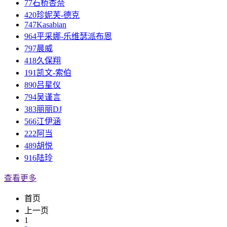
77
石桥杏奈
420
珍妮芙-德克
747
Kasabian
964
平采娜-乐维瑟派布恩
797
晨威
418
久保翔
191
凯文-索伯
890
吕星仪
794
吴谨言
383
丽丽DJ
566
江伊涵
222
阿当
489
胡悦
916
陆玲
查看更多
首页
上一页
1