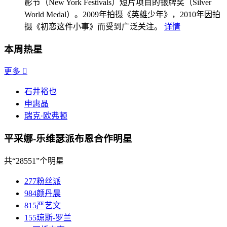
影节（New York Festivals）短片项目的银牌奖（Silver
World Medal）。2009年拍摄《英雄少年》，2010年因拍
摄《初恋这件小事》而受到广泛关注。
详情
本周热星
更多

石井裕也
申惠晶
瑞克·欧弗顿
平采娜-乐维瑟派布恩合作明星
共
“28551”
个明星
277
粉丝派
984
颜丹晨
815
严艺文
155
琼斯-罗兰