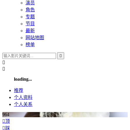
演员
角色
专题
节目
最新
网站地图
榜单



loading...
推荐
个人
资料
个人
关系
964

顶

踩