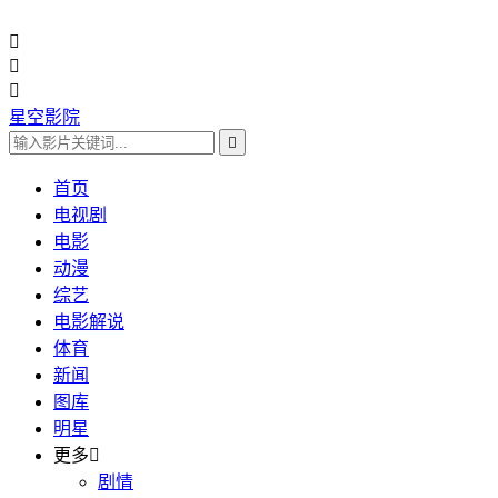



星空影院

首页
电视剧
电影
动漫
综艺
电影解说
体育
新闻
图库
明星
更多

剧情