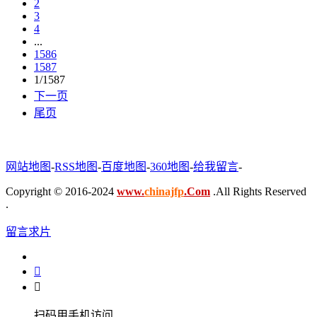
2
3
4
...
1586
1587
1/1587
下一页
尾页
网站地图
-
RSS地图
-
百度地图
-
360地图
-
给我留言
-
Copyright © 2016-2024
www.
chinajfp
.Com
.All Rights Reserved
.
留言求片


扫码用手机访问