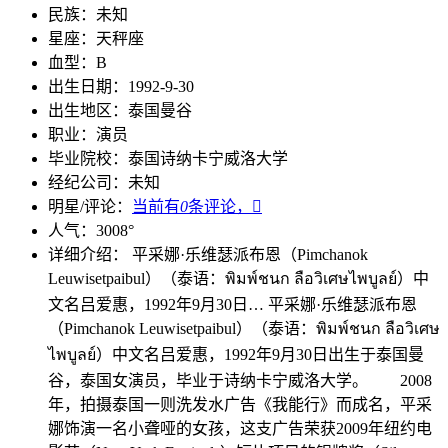
民族：
未知
星座：
天秤座
血型：
B
出生日期：
1992-9-30
出生地区：
泰国曼谷
职业：
演员
毕业院校：
泰国诗纳卡宁威洛大学
经纪公司：
未知
明星/评论：
当前有
0
条评论，

人气：
3008
°
详细介绍：
平采娜·乐维瑟派布恩（Pimchanok
Leuwisetpaibul）（泰语：พิมพ์ชนก ลือวิเศษไพบูลย์）中
文名吕爱惠，1992年9月30日…
平采娜·乐维瑟派布恩
（Pimchanok Leuwisetpaibul）（泰语：พิมพ์ชนก ลือวิเศษ
ไพบูลย์）中文名吕爱惠，1992年9月30日出生于泰国曼
谷，泰国女演员，毕业于诗纳卡宁威洛大学。 2008
年，拍摄泰国一则洗发水广告《我能行》而成名，平采
娜饰演一名小聋哑的女孩，这支广告荣获2009年纽约电