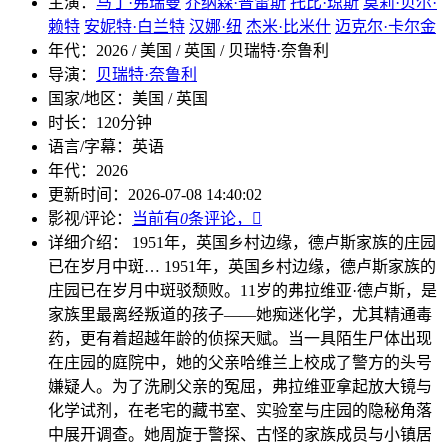
主演：
马丁·弗瑞曼
乔纳森·普雷斯
托比·琼斯
莫莉·贝尔·
赖特
安妮特·白兰特
汉娜·纽
杰米·比米什
迈克尔·卡尔金
年代：
2026 / 美国 / 英国 / 贝瑞特·奈鲁利
导演：
贝瑞特·奈鲁利
国家/地区：
美国 / 英国
时长：
120分钟
语言/字幕：
英语
年代：
2026
更新时间：
2026-07-08 14:40:02
影视/评论：
当前有
0
条评论，

详细介绍：
1951年，英国乡村边缘，德卢斯家族的庄园
已在岁月中斑…
1951年，英国乡村边缘，德卢斯家族的
庄园已在岁月中斑驳颓败。11岁的弗拉维亚·德卢斯，是
家族里最离经叛道的孩子——她痴迷化学，尤其精通毒
药，更有着超越年龄的侦探天赋。当一具陌生尸体出现
在庄园的庭院中，她的父亲哈维兰上校成了警方的头号
嫌疑人。为了洗刷父亲的冤屈，弗拉维亚拿起放大镜与
化学试剂，在老宅的藏书室、实验室与庄园的隐秘角落
中展开调查。她周旋于警探、古怪的家族成员与小镇居