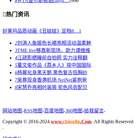
8
WTA查尔斯顿站Day4…
2996

热门资讯
好莱坞品质动画《丑娃娃》定档8…
1
2
刘涛人鱼姬色长裙亮相活动温柔魅
3
TME live够真新现场，助力谭维维
4
江疏影晒睡前自拍照 实力诠释翻
5
董文俊作品《荔乡人》获中国国际
6
杨幂化身黑天鹅 黑色复古低胸纱
7
吴尊现身香港机场 NeiNei紧抱爸
8
宋慧乔亮相时装周 驼色风衣配贝
网站地图
-
RSS地图
-
百度地图
-
360地图
-
给我留言
-
Copyright © 2016-2024
www.
chinajfp
.Com
.All Rights Reserved
.