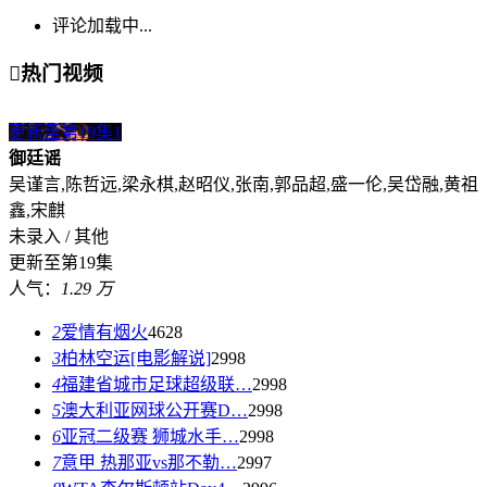
评论加载中...

热门视频
更新至第19集
1
御廷谣
吴谨言,陈哲远,梁永棋,赵昭仪,张南,郭品超,盛一伦,吴岱融,黄祖
鑫,宋麒
未录入 / 其他
更新至第19集
人气：
1.29 万
2
爱情有烟火
4628
3
柏林空运[电影解说]
2998
4
福建省城市足球超级联…
2998
5
澳大利亚网球公开赛D…
2998
6
亚冠二级赛 狮城水手…
2998
7
意甲 热那亚vs那不勒…
2997