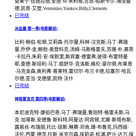
查莱宁·伍德拉德,安迪·M·米利根,吉恩-帕斯卡尔·海涅曼
德,凯恩·艾登,Ventsislav,Yankov,Billy,Clements
已完结
冰血暴 第一季[电影解说]
比利·鲍伯·松顿,艾莉森·托尔曼,科林·汉克斯,马丁·弗瑞
曼,乔伊·金,鲍勃·奥登科克,汤姆·马斯格雷夫,苏珊·朴,基思
·卡拉丹,朱莉·安·埃默里,斯宾塞·德雷弗,彼得·布雷特曼
耶,查德·斯坦利·马丁,祖舒华·克洛斯,格伦·豪尔顿,布莱恩
·马克金森,奥利弗·普莱特,雷切尔·布兰卡德,拉塞尔·哈瓦
尔德,亚当·戈德堡,凯特·沃什
已完结
神探夏洛克 第四季[电影解说]
本尼迪克特·康伯巴奇,马丁·弗瑞曼,鲁珀特·格雷夫斯,马
克·加蒂斯,安德鲁·斯科特,阿曼达·阿宾顿,尤娜·斯塔布斯,
露易丝·布瑞丽,托比·琼斯,琳赛·邓肯,珊·布鲁克,玛西娅·
沃伦,西蒙·坤茨,拉斯·米克尔森,埃莉诺·松浦,萨沙·达万,保