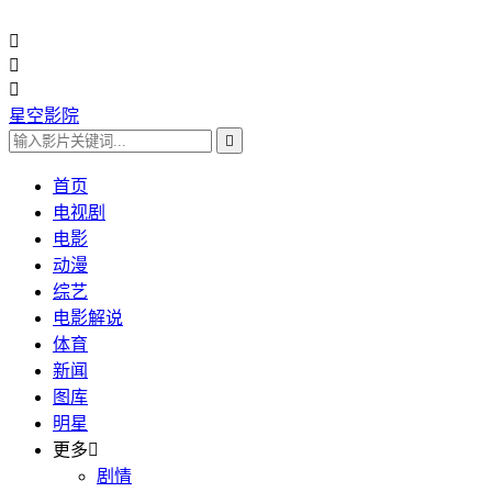



星空影院

首页
电视剧
电影
动漫
综艺
电影解说
体育
新闻
图库
明星
更多

剧情