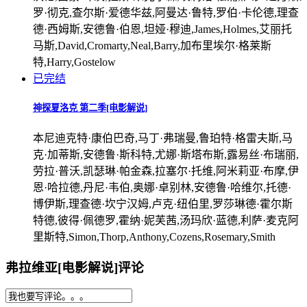
罗·彻克,查尔斯·爱德华兹,阿曼达·鲁特,罗伯·卡伦德,理查
德·西姆斯,安德鲁·伯恩,坦娅·穆迪,James,Holmes,艾丽托
马斯,David,Cromarty,Neal,Barry,加布里埃尔·格莱斯
特,Harry,Gostelow
已完结
神探夏洛克 第二季[电影解说]
本尼迪克特·康伯巴奇,马丁·弗瑞曼,鲁珀特·格雷夫斯,马
克·加蒂斯,安德鲁·斯科特,尤娜·斯塔布斯,露易丝·布瑞丽,
劳拉·普沃,凯瑟琳·帕金森,拉塞尔·托维,阿米莉亚·布摩,伊
恩·哈拉德,丹尼·韦伯,奥娜·卓别林,安德鲁·哈维尔,托德·
博伊斯,理查德·坎宁汉姆,卢克·纽伯里,罗莎琳德·霍尔斯
特德,彼得·佩德罗,霍纳·妮芙茜,汤玛欣·蓝德,利萨·麦克阿
里斯特,Simon,Thorp,Anthony,Cozens,Rosemary,Smith
弗拉维亚[电影解说]评论