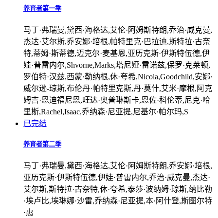
养育者第一季
马丁·弗瑞曼,黛西·海格达,艾伦·阿姆斯特朗,乔治·威克曼,
杰达·艾尔斯,乔安娜·培根,帕特里克·巴拉迪,斯特拉·古奈
特,蒂姆·斯蒂德,迈克尔·麦基恩,亚历克斯·伊斯特伍德,伊
娃·普雷内尔,Shvorne,Marks,塔尼娅·雷诺兹,保罗·克莱顿,
罗伯特·汉兹,西蒙·勒纳根,休·夸希,Nicola,Goodchild,安娜·
威尔逊-琼斯,布伦丹·帕特里克斯,丹·莫什,艾米·摩根,阿克
姆吉·恩迪福尼恩,旺达·奥普琳斯卡,恩佐·科伦蒂,尼克·哈
里斯,Rachel,Isaac,乔纳森·尼亚提,尼基尔·帕尔玛,S
已完结
养育者第二季
马丁·弗瑞曼,黛西·海格达,艾伦·阿姆斯特朗,乔安娜·培根,
亚历克斯·伊斯特伍德,伊娃·普雷内尔,乔治·威克曼,杰达·
艾尔斯,斯特拉·古奈特,休·夸希,泰莎·波纳姆·琼斯,纳比勒
·埃卢比,埃琳娜·沙雷,乔纳森·尼亚提,本·阿什登,斯图尔特
·惠