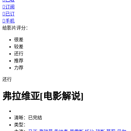

订阅

已订

手机
给影片评分：
很差
较差
还行
推荐
力荐
还行
弗拉维亚[电影解说]
清晰：
已完结
类型：