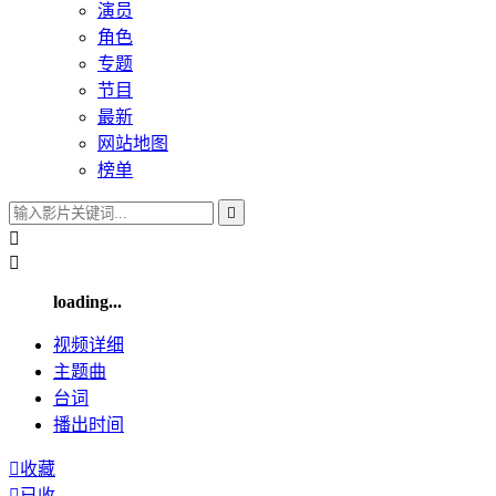
演员
角色
专题
节目
最新
网站地图
榜单



loading...
视频
详细
主题曲
台词
播出
时间

收藏

已收