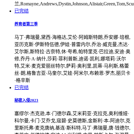
兰,Romayne,Andrews,Dystin,Johnson,Alistair,Green,Tom,Scu
已完结
养育者第三季
马丁·弗瑞曼,黛西·海格达,艾伦·阿姆斯特朗,乔安娜·培根,
亚历克斯·伊斯特伍德,伊娃·普雷内尔,乔治·威克曼,杰达·
艾尔斯,斯特拉·古奈特,休·夸希,帕特里克·巴拉迪,安迪·奥
修,乔丹·A·纳什,莎莉·菲利普斯,迪诺·凯利,娜塔莉·沃尔
特,艾米·麦克爱丽丝特尔,萨莉·奥利里,凯蒂·马利斯,格蕾
丝·朗,格鲁吉亚·马奎尔,艾娃·阿米尔,布赖恩·罗杰,丽贝卡
·格辛斯
已完结
秘密入侵2023
塞缪尔·杰克逊,本·门德尔森,艾米莉亚·克拉克,奥利维娅·
科尔曼,卡门·艾乔戈,寇碧·史莫德斯,金斯利·本-阿迪尔,克
里斯托弗·麦克唐纳,基连·斯科特,马丁·弗瑞曼,唐·钱德尔,