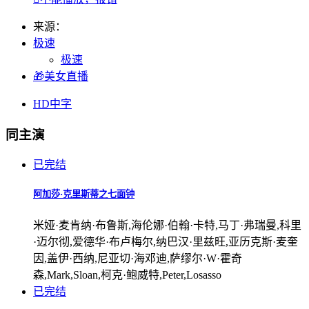
来源：
极速
极速
🎁美女直播
HD中字
同主演
已完结
阿加莎·克里斯蒂之七面钟
米娅·麦肯纳·布鲁斯,海伦娜·伯翰·卡特,马丁·弗瑞曼,科里
·迈尔彻,爱德华·布卢梅尔,纳巴汉·里兹旺,亚历克斯·麦奎
因,盖伊·西纳,尼亚切·海邓迪,萨缪尔·W·霍奇
森,Mark,Sloan,柯克·鲍威特,Peter,Losasso
已完结