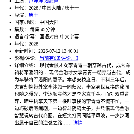
主演：
卢洋洋
潘毅鸿
年代：
2028 / 中国大陆 / 唐十一
导演：
唐十一
国家/地区：
中国大陆
集数：
每集 45分钟
语言/字幕：
国语对白 中文字幕
年代：
2028
更新时间：
2026-07-12 13:40:01
影视/评论：
当前有
0
条评论，

详细介绍：
现代金融才女李青青一朝穿越古代，成为车
骑将军潘阳的…
现代金融才女李青青一朝穿越古代，成
为车骑将军潘阳的妻子。本想安稳度日，不料三年后，
夫君却携带外室李沐颜一同归家，李家身世互换的秘闻
也随之曝光，李沐颜竟然才是李家真千金。面对双重背
弃，暗中执掌天下第一楼旺事楼的李青青不慌不忙，一
边巧破后宅闹剧，一边智斗阴鸷太子，并凭借现代金融
智慧玩转古代商圈，在嬉笑打闹间踏平风波，一步步闯
出属于自己的逆袭之路……
详情