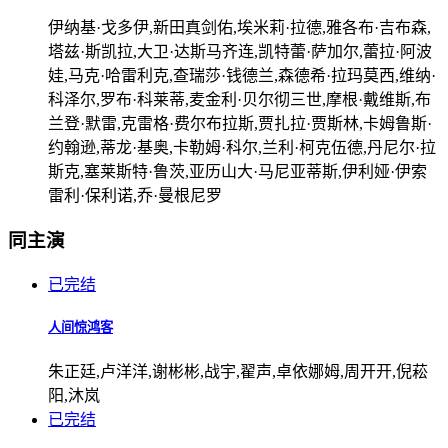
伊纳基·戈多伊,新田真剑佑,埃米莉·拉德,雅各布·吉布森,
塔兹·斯凯拉,大卫·达斯马齐连,凯特蕾·萨加尔,蕾拉·阿波
娃,马克·哈雷利克,查瑞莎·钱德兰,森德希·拉玛莫西,维纳·
科泽尔,罗布·科莱蒂,麦金利·贝尔彻三世,摩根·戴维斯,布
兰登·默雷,克雷格·费尔布拉斯,贾扎拉·贾斯林,卡姆鲁斯·
约翰逊,蒂龙·基奥,卡勒姆·科尔,兰利·柯克伍德,丹尼尔·拉
斯克,塞莱斯特·鲁茨,亚历山大·马尼亚蒂斯,伊利娅·伊索
雷利·保利诺,乔·曼根尼罗
同主演
已完结
人间惊鸿客
朱正廷,卢洋洋,谢彬彬,战宇,翟声,卓依娜姆,周开开,倪菘
阳,沐岚
已完结