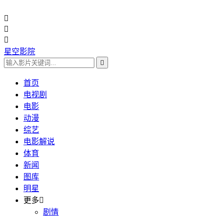



星空影院

首页
电视剧
电影
动漫
综艺
电影解说
体育
新闻
图库
明星
更多

剧情