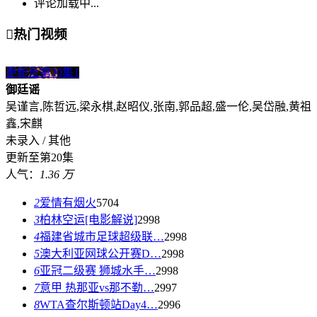
评论加载中...

热门视频
更新至第20集
1
御廷谣
吴谨言,陈哲远,梁永棋,赵昭仪,张南,郭品超,盛一伦,吴岱融,黄祖
鑫,宋麒
未录入 / 其他
更新至第20集
人气：
1.36 万
2
爱情有烟火
5704
3
柏林空运[电影解说]
2998
4
福建省城市足球超级联…
2998
5
澳大利亚网球公开赛D…
2998
6
亚冠二级赛 狮城水手…
2998
7
意甲 热那亚vs那不勒…
2997
8
WTA查尔斯顿站Day4…
2996