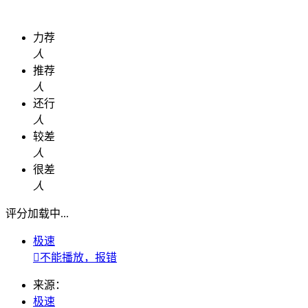
力荐
人
推荐
人
还行
人
较差
人
很差
人
评分加载中...
极速

不能播放，报错
来源：
极速