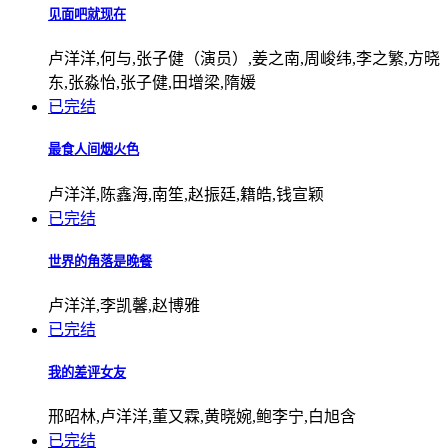
见面吧就现在
卢洋洋,何与,张子健（演员）,姜之南,周峻纬,李之繁,方晓
东,张淼怡,张子健,田增梁,隋媛
已完结
最食人间烟火色
卢洋洋,陈鑫海,南笙,赵振廷,籍皓,钱宣颖
已完结
世界的角落是晚餐
卢洋洋,李凯馨,赵博雅
已完结
我的差评女友
邢昭林,卢洋洋,董又霖,黄晓婉,鲍李宁,白旭含
已完结