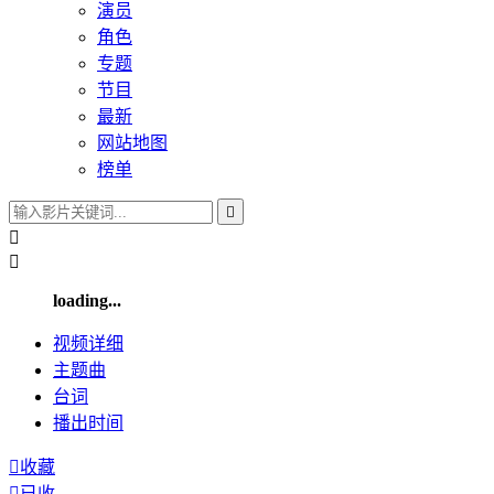
演员
角色
专题
节目
最新
网站地图
榜单



loading...
视频
详细
主题曲
台词
播出
时间

收藏

已收