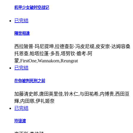
机甲少女破时空战记
已完结
隔世相逢
西拉陂普·玛尼提坤,拉德查彭·冯皮尼缇,皮安崇·达姆容桑
托恩查,帕塔拉蓬·多吾,塔努钦·蟾考-阿
蒙,FirstOne,Wannakorn,Reungrat
已完结
在你被判死刑之前
加藤清史郎,唐田英里佳,铃木仁,与田祐希,内博贵,西田亘
輝,内田慈,伊礼姬奈
已完结
玲珑渡