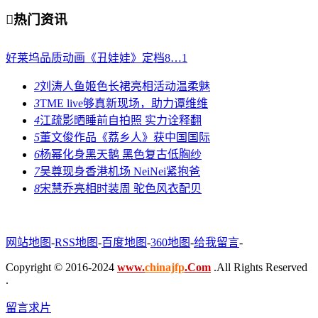

热门资讯
好莱坞品质动画《丑娃娃》定档8…
1
2
刘涛人鱼姬色长裙亮相活动温柔魅
3
TME live够真新现场，助力谭维维
4
江疏影晒睡前自拍照 实力诠释翻
5
董文俊作品《荔乡人》获中国国际
6
杨幂化身黑天鹅 黑色复古低胸纱
7
吴尊现身香港机场 NeiNei紧抱爸
8
宋慧乔亮相时装周 驼色风衣配贝
网站地图
-
RSS地图
-
百度地图
-
360地图
-
给我留言
-
Copyright © 2016-2024
www.
chinajfp
.Com
.All Rights Reserved
.
留言求片