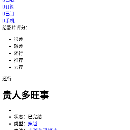

订阅

已订

手机
给影片评分：
很差
较差
还行
推荐
力荐
还行
贵人多旺事
状态：
已完结
类型：
穿越