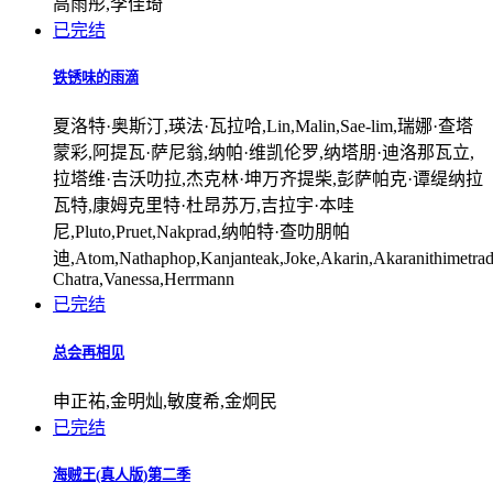
高雨彤,李佳琦
已完结
铁锈味的雨滴
夏洛特·奥斯汀,瑛法·瓦拉哈,Lin,Malin,Sae-lim,瑞娜·查塔
蒙彩,阿提瓦·萨尼翁,纳帕·维凯伦罗,纳塔朋·迪洛那瓦立,
拉塔维·吉沃叻拉,杰克林·坤万齐提柴,彭萨帕克·谭缇纳拉
瓦特,康姆克里特·杜昂苏万,吉拉宇·本哇
尼,Pluto,Pruet,Nakprad,纳帕特·查叻朋帕
迪,Atom,Nathaphop,Kanjanteak,Joke,Akarin,Akaranithimetrad
Chatra,Vanessa,Herrmann
已完结
总会再相见
申正祐,金明灿,敏度希,金炯民
已完结
海贼王(真人版)第二季