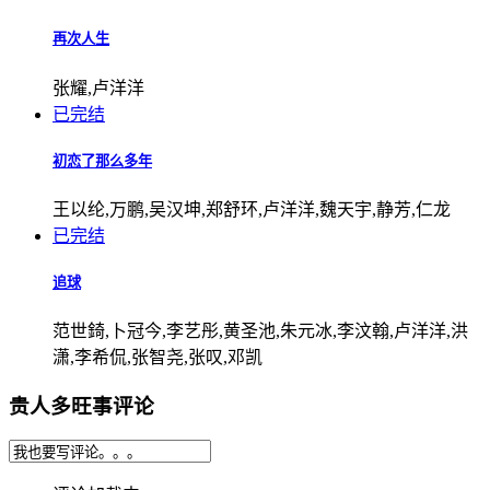
再次人生
张耀,卢洋洋
已完结
初恋了那么多年
王以纶,万鹏,吴汉坤,郑舒环,卢洋洋,魏天宇,静芳,仁龙
已完结
追球
范世錡,卜冠今,李艺彤,黄圣池,朱元冰,李汶翰,卢洋洋,洪
潇,李希侃,张智尧,张叹,邓凯
贵人多旺事评论