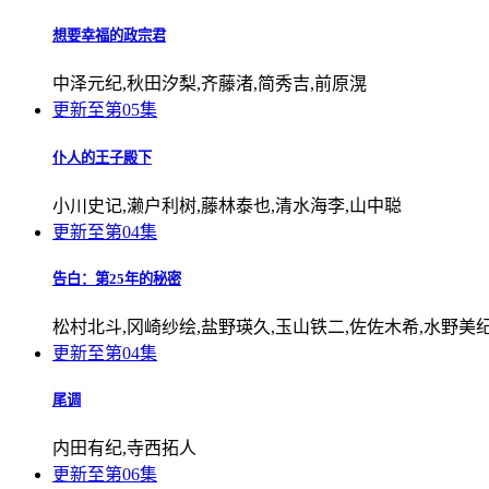
想要幸福的政宗君
中泽元纪,秋田汐梨,齐藤渚,简秀吉,前原滉
更新至第05集
仆人的王子殿下
小川史记,濑户利树,藤林泰也,清水海李,山中聪
更新至第04集
告白：第25年的秘密
松村北斗,冈崎纱绘,盐野瑛久,玉山铁二,佐佐木希,水野美
更新至第04集
尾调
内田有纪,寺西拓人
更新至第06集