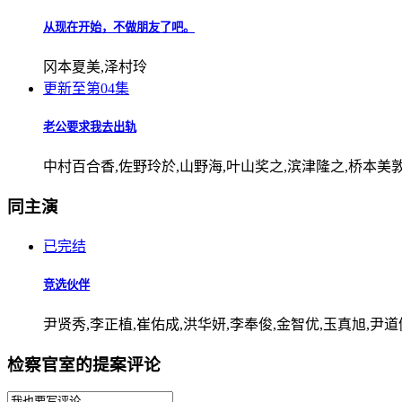
从现在开始，不做朋友了吧。
冈本夏美,泽村玲
更新至第04集
老公要求我去出轨
中村百合香,佐野玲於,山野海,叶山奖之,滨津隆之,桥本美
同主演
已完结
竞选伙伴
尹贤秀,李正植,崔佑成,洪华妍,李奉俊,金智优,玉真旭,尹道
检察官室的提案评论