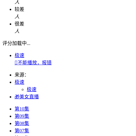
人
较差
人
很差
人
评分加载中...
极速

不能播放，报错
来源：
极速
极速
🎁美女直播
第10集
第09集
第08集
第07集