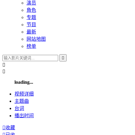
演员
角色
专题
节目
最新
网站地图
榜单



loading...
视频
详细
主题曲
台词
播出
时间

收藏

已收