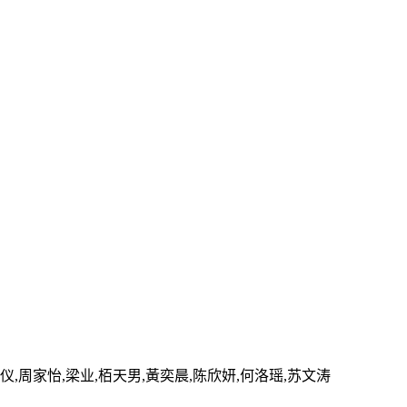
浣仪,周家怡,梁业,栢天男,黃奕晨,陈欣妍,何洛瑶,苏文涛