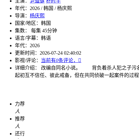
主演：
尹道健
朴时宇
年代：
2026 / 韩国 / 杨庆熙
导演：
杨庆熙
国家/地区：
韩国
集数：
每集 45分钟
语言/字幕：
韩语
年代：
2026
更新时间：
2026-07-24 02:40:02
影视/评论：
当前有
0
条评论，

详细介绍：
改编自同名小说。 背负着杀人犯之子污
起初互不信任、彼此戒备，但在共同侦破一起案件的过程
力荐
人
推荐
人
还行