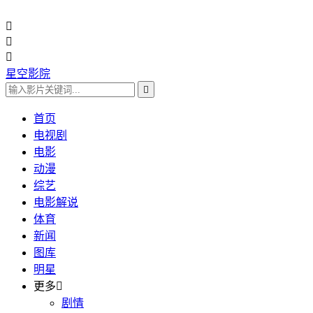



星空影院

首页
电视剧
电影
动漫
综艺
电影解说
体育
新闻
图库
明星
更多

剧情