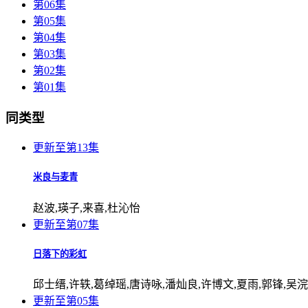
第06集
第05集
第04集
第03集
第02集
第01集
同类型
更新至第13集
米良与麦青
赵波,瑛子,来喜,杜沁怡
更新至第07集
日落下的彩虹
邱士缙,许轶,葛绰瑶,唐诗咏,潘灿良,许博文,夏雨,郭锋,吴
更新至第05集