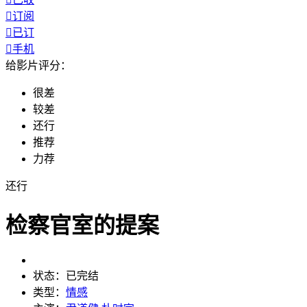

订阅

已订

手机
给影片评分：
很差
较差
还行
推荐
力荐
还行
检察官室的提案
状态：
已完结
类型：
情感