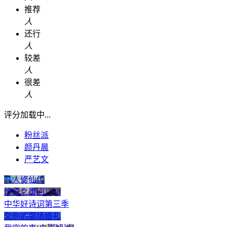
推荐
人
还行
人
较差
人
很差
人
评分加载中...
粉丝派
颜丹晨
严艺文
凡人修仙传
燎原之重回1938
中华好诗词第三季
欠你的那场婚礼