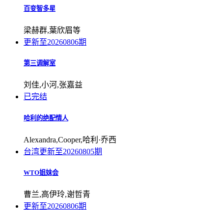
百变智多星
梁赫群,葉欣眉等
更新至20260806期
第三调解室
刘佳,小河,张嘉益
已完结
哈利的绝配情人
Alexandra,Cooper,哈利·乔西
台湾
更新至20260805期
WTO姐妹会
曹兰,高伊玲,谢哲青
更新至20260806期