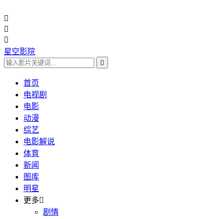



星空影院

首页
电视剧
电影
动漫
综艺
电影解说
体育
新闻
图库
明星
更多

剧情