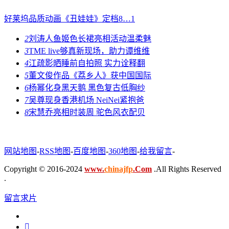
好莱坞品质动画《丑娃娃》定档8…
1
2
刘涛人鱼姬色长裙亮相活动温柔魅
3
TME live够真新现场，助力谭维维
4
江疏影晒睡前自拍照 实力诠释翻
5
董文俊作品《荔乡人》获中国国际
6
杨幂化身黑天鹅 黑色复古低胸纱
7
吴尊现身香港机场 NeiNei紧抱爸
8
宋慧乔亮相时装周 驼色风衣配贝
网站地图
-
RSS地图
-
百度地图
-
360地图
-
给我留言
-
Copyright © 2016-2024
www.
chinajfp
.Com
.All Rights Reserved
.
留言求片
