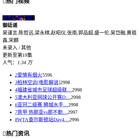

热门视频
更新至第19集
1
御廷谣
吴谨言,陈哲远,梁永棋,赵昭仪,张南,郭品超,盛一伦,吴岱融,黄祖
鑫,宋麒
未录入 / 其他
更新至第19集
人气：
1.34 万
2
爱情有烟火
5596
3
柏林空运[电影解说]
2998
4
福建省城市足球超级联…
2998
5
澳大利亚网球公开赛D…
2998
6
亚冠二级赛 狮城水手…
2998
7
意甲 热那亚vs那不勒…
2997
8
WTA查尔斯顿站Day4…
2996

热门资讯