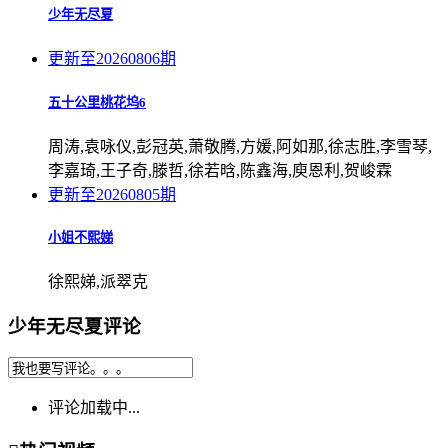
少年无尽夏
更新至20260806期
五十公里桃花坞6
周涛,袁咏仪,彭冠英,萧敬腾,方媛,阿如那,徐志胜,李雪琴,
李嘉琦,王子奇,滕哲,徐若晗,陈鑫海,庾恩利,贺峻霖
更新至20260805期
小姐不熙娣
徐熙娣,派翠克
少年无尽夏评论
评论加载中...