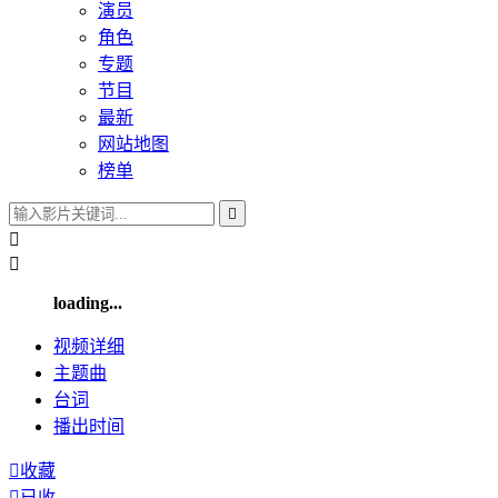
演员
角色
专题
节目
最新
网站地图
榜单



loading...
视频
详细
主题曲
台词
播出
时间

收藏

已收